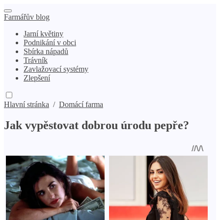
Farmářův blog
Jarní květiny
Podnikání v obci
Sbírka nápadů
Trávník
Zavlažovací systémy
Zlepšení
Hlavní stránka
/
Domácí farma
Jak vypěstovat dobrou úrodu pepře?