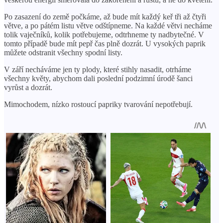
Po zasazení do země počkáme, až bude mít každý keř tři až čtyři
větve, a po pátém listu větve odštípneme. Na každé větvi necháme
tolik vaječníků, kolik potřebujeme, odtrhneme ty nadbytečné. V
tomto případě bude mít pepř čas plně dozrát. U vysokých paprik
můžete odstranit všechny spodní listy.
V září necháváme jen ty plody, které stihly nasadit, otrháme
všechny květy, abychom dali poslední podzimní úrodě šanci
vyrůst a dozrát.
Mimochodem, nízko rostoucí papriky tvarování nepotřebují.