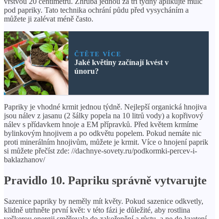
vrstvou 20 centimetrů. Zhruba jednou za tři týdny aplikujte mulč
pod papriky. Tato technika ochrání půdu před vysycháním a
můžete ji zalévat méně často.
ČTĚTE VÍCE
Jaké květiny začínají kvést v
únoru?
Papriky je vhodné krmit jednou týdně. Nejlepší organická hnojiva
jsou nálev z jasanu (2 šálky popela na 10 litrů vody) a kopřivový
nálev s přídavkem hnoje a EM přípravků. Před květem krmíme
bylinkovým hnojivem a po odkvětu popelem. Pokud nemáte nic
proti minerálním hnojivům, můžete je krmit. Více o hnojení paprik
si můžete přečíst zde: //dachnye-sovety.ru/podkormki-percev-i-
baklazhanov/
Pravidlo 10. Papriku správně vytvarujte
Sazenice papriky by neměly mít květy. Pokud sazenice odkvetly,
klidně utrhněte první květ: v této fázi je důležité, aby rostlina
veškerou energii směřovala do zakořenění a růstu, a ne do kvetení.