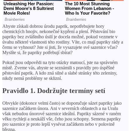
Abyste získali dobrou úrodu paprik, nepotřebujete hory
chemických hnojiv, nekonečné kypření a plení. Pěstování bio
papriky bez zvláštního úsilí je docela možné, pokud vezmete v
úvahu některé vlastnosti této rostliny. Víte, co mají papriky rády a
čemu se vyhnout? Jste si jisti, že vysazujete své sazenice včas?
Myslíte si, že papriky potřebují sbírat?
Pokud jsou odpovědi na tyto otázky matoucí, jste na správném
místě. Zveme vás, abyste se seznámili s pravidly pro úspěšné
pěstování paprik. A kdo zná silné a slabé stránky této zeleniny,
nikdy nemá problémy se sklizní.
Pravidlo 1. Dodržujte termíny setí
Obvykle (dokonce velmi často) se doporučuje sázet papriky jako
sazenice začátkem února. Ani v severních oblastech a na Uralu
však nebudou únorové sazenice ideální. Papriky sázené v raném
věku rychleji a neukáží vše, čeho jsou schopny. Semena papriky
pro sazenice je proto lepší vysévat začátkem nebo v polovině
března.