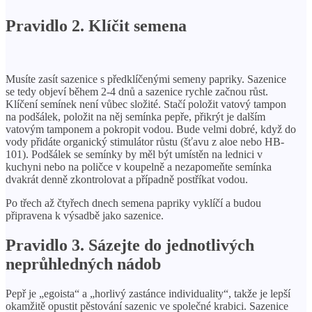
Pravidlo 2. Klíčit semena
Musíte zasít sazenice s předklíčenými semeny papriky. Sazenice
se tedy objeví během 2-4 dnů a sazenice rychle začnou růst.
Klíčení semínek není vůbec složité. Stačí položit vatový tampon
na podšálek, položit na něj semínka pepře, přikrýt je dalším
vatovým tamponem a pokropit vodou. Bude velmi dobré, když do
vody přidáte organický stimulátor růstu (šťavu z aloe nebo HB-
101). Podšálek se semínky by měl být umístěn na lednici v
kuchyni nebo na poličce v koupelně a nezapomeňte semínka
dvakrát denně zkontrolovat a případně postříkat vodou.
Po třech až čtyřech dnech semena papriky vyklíčí a budou
připravena k výsadbě jako sazenice.
Pravidlo 3. Sázejte do jednotlivých
neprůhledných nádob
Pepř je „egoista“ a „horlivý zastánce individuality“, takže je lepší
okamžitě opustit pěstování sazenic ve společné krabici. Sazenice