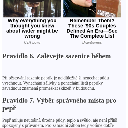
Pravidlo 6. Zalévejte sazenice během
Při pěstování sazenic paprik je nejdůležitější nenechat půdu
vyschnout. Vynechání zálivky a ponechání listů papriky
zavadnout znamená promeškat sklizeň v budoucnu.
Pravidlo 7. Výběr správného místa pro
pepř
Pepř miluje neutrální, úrodné půdy, teplo a světlo, ale není příliš
spokojený s průvanem. Pro zahradní záhon tedy volíme dobře