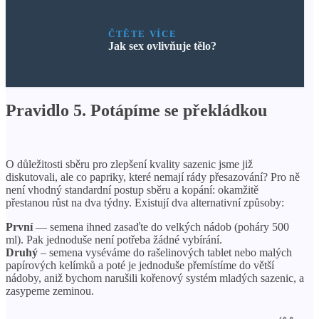
ČTĚTE VÍCE
Jak sex ovlivňuje tělo?
Pravidlo 5. Potápíme se překládkou
O důležitosti sběru pro zlepšení kvality sazenic jsme již
diskutovali, ale co papriky, které nemají rády přesazování? Pro ně
není vhodný standardní postup sběru a kopání: okamžitě
přestanou růst na dva týdny. Existují dva alternativní způsoby:
První
— semena ihned zasaďte do velkých nádob (poháry 500
ml). Pak jednoduše není potřeba žádné vybírání.
Druhý
– semena vyséváme do rašelinových tablet nebo malých
papírových kelímků a poté je jednoduše přemístíme do větší
nádoby, aniž bychom narušili kořenový systém mladých sazenic, a
zasypeme zeminou.