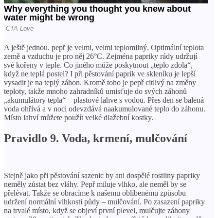
A ještě jednou. pepř je velmi, velmi teplomilný. Optimální teplota
země a vzduchu je pro něj 26°C. Zejména papriky rády udržují
své kořeny v teple. Co jiného může poskytnout „teplo zdola“,
když ne teplá postel? I při pěstování paprik ve skleníku je lepší
vysadit je na teplý záhon. Kromě toho je pepř citlivý na změny
teploty, takže mnoho zahradníků umisťuje do svých záhonů
„akumulátory tepla“ – plastové lahve s vodou. Přes den se balená
voda ohřívá a v noci odevzdává naakumulované teplo do záhonu.
Místo lahví můžete použít velké dlažební kostky.
Pravidlo 9. Voda, krmení, mulčování
Stejně jako při pěstování sazenic by ani dospělé rostliny papriky
neměly zůstat bez vláhy. Pepř miluje vlhko, ale neměl by se
přelévat. Takže se obracíme k našemu oblíbenému způsobu
udržení normální vlhkosti půdy – mulčování. Po zasazení papriky
na trvalé místo, když se objeví první plevel, mulčujte záhony