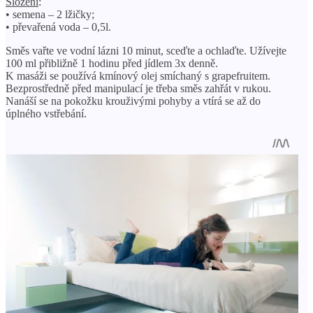
Složení
:
• semena – 2 lžičky;
• převařená voda – 0,5l.
Směs vařte ve vodní lázni 10 minut, sceďte a ochlaďte. Užívejte
100 ml přibližně 1 hodinu před jídlem 3x denně.
K masáži se používá kmínový olej smíchaný s grapefruitem.
Bezprostředně před manipulací je třeba směs zahřát v rukou.
Nanáší se na pokožku krouživými pohyby a vtírá se až do
úplného vstřebání.