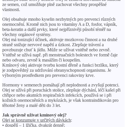
ze semen, což umožňuje plně zachovat všechny prospěšné
vlastnosti.
Olej obsahuje mnoho kyselin nezbytných pro prevenci různých
onemocnění. Kromě nich jsou to vitamíny A a D, fosfor, vápník,
beta-keratin a další prvky, které nejpříznivěji působí téměř na
všechny orgánové systémy.
Olej má tonizující účinek, aktivuje mozkovou činnost a na druhé
straně snižuje nervové napětí a úzkost. Zlepšuje trávení a
povzbuzuje chuť k jídlu. Může se užívat vnitřně nebo zevně.
Vnitřně se užívá např. při menstruačních bolestech ve formě čaje
nebo odvaru, zevně k masážím či koupelím.
Kmínový olej aktivuje tvorbu kostní dřeně a funkci brzlíku, který
je zodpovědný za udržování obranyschopnosti organismu. Je
výborným prostředkem pro prevenci rakoviny krve.
Hormony v semenech pomáhají při neplodnosti a zvyšují potenci.
Olej se užívá při poruchách stolice, zlepšuje dýchání, léčí kašel při
chřipce nebo akutních respiračních infekcích, používá se i při
kožních onemocněních a mykózách, je však kontraindikován pro
těhotné ženy a malé děti do 3 let.
Jak správně užívat kmínový olej?
Olej se konzumuje v určitých dávkách
:
• dospělí – 1 lžička. dvakrát denně;