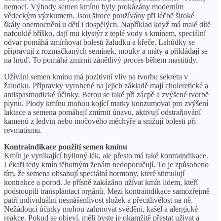
nemoci. Výhody semen kmínu byly prokázány moderním
vědeckým výzkumem. Jsou široce používány při léčbě široké
škály onemocnění u dětí i dospělých. Například když má malé dítě
nafouklé bříško, dají mu klystýr z teplé vody s kmínem, speciální
odvar pomáhá zmírňovat bolesti žaludku a křeče. Lahůdky se
připravují z rozmačkaných semínek, mouky a máty a přikládají se
na hruď. To pomáhá zmírnit zánětlivý proces během mastitidy.
Užívání semen kmínu má pozitivní vliv na tvorbu sekretu v
žaludku. Přípravky vyrobené na jejich základě mají choleretické a
antispasmodické účinky. Berou se také při zácpě a zvýšené tvorbě
plynu. Plody kmínu mohou kojící matky konzumovat pro zvýšení
laktace a semena pomáhají zmírnit únavu, aktivují odstraňování
kamenů z ledvin nebo močového měchýře a snižují bolesti při
revmatismu.
Kontraindikace použití semen kmínu
Kmín je vynikající bylinný lék, ale přesto má také kontraindikace.
Lékaři tedy kmín těhotným ženám nedoporučují. To je způsobeno
tím, že semena obsahují speciální hormony, které stimulují
kontrakce a porod. Je přísně zakázáno užívat kmín lidem, kteří
podstoupili transplantaci orgánů. Mezi kontraindikace samozřejmě
patří individuální nesnášenlivost složek a přecitlivělost na ně.
Nežádoucí účinky mohou zahrnovat svědění, kašel a alergické
reakce. Pokud se objeví, měli byste je okamžitě přestat užívat a