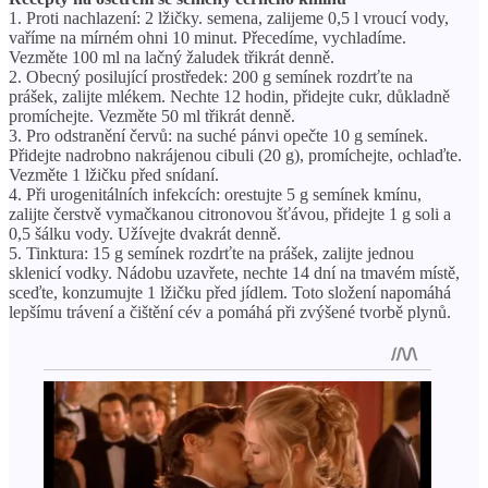
1. Proti nachlazení: 2 lžičky. semena, zalijeme 0,5 l vroucí vody,
vaříme na mírném ohni 10 minut. Přecedíme, vychladíme.
Vezměte 100 ml na lačný žaludek třikrát denně.
2. Obecný posilující prostředek: 200 g semínek rozdrťte na
prášek, zalijte mlékem. Nechte 12 hodin, přidejte cukr, důkladně
promíchejte. Vezměte 50 ml třikrát denně.
3. Pro odstranění červů: na suché pánvi opečte 10 g semínek.
Přidejte nadrobno nakrájenou cibuli (20 g), promíchejte, ochlaďte.
Vezměte 1 lžičku před snídaní.
4. Při urogenitálních infekcích: orestujte 5 g semínek kmínu,
zalijte čerstvě vymačkanou citronovou šťávou, přidejte 1 g soli a
0,5 šálku vody. Užívejte dvakrát denně.
5. Tinktura: 15 g semínek rozdrťte na prášek, zalijte jednou
sklenicí vodky. Nádobu uzavřete, nechte 14 dní na tmavém místě,
sceďte, konzumujte 1 lžičku před jídlem. Toto složení napomáhá
lepšímu trávení a čištění cév a pomáhá při zvýšené tvorbě plynů.