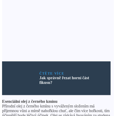
ČTĚTE VÍCE
Jak správně řezat horní část
fikusu?
Esenciální olej z černého kmínu
Přírodní olej z černého kmínu s vyváženým složením má
příjemnou vůni a mírně nahořklou chuť, ale čím více hořkosti, tím
účinnější bude léčivý účinek. Olej se získává lisováním za studena