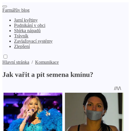
Farmářův blog
Jarní květiny
Podnikání v obci
Sbírka nápadů
Trávník
Zavlažovací systémy
Zlepšení
Hlavní stránka
/
Komunikace
Jak vařit a pít semena kmínu?