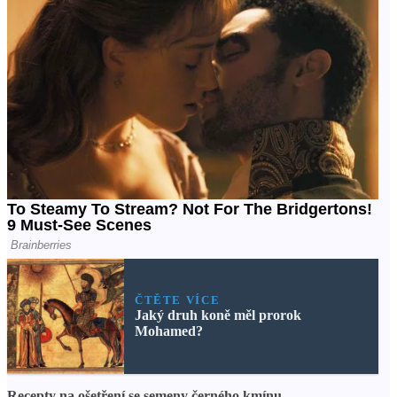
ČTĚTE VÍCE
Jaký druh koně měl prorok
Mohamed?
Recepty na ošetření se semeny černého kmínu