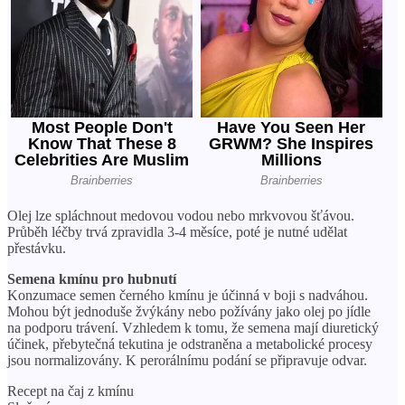
Olej lze spláchnout medovou vodou nebo mrkvovou šťávou.
Průběh léčby trvá zpravidla 3-4 měsíce, poté je nutné udělat
přestávku.
Semena kmínu pro hubnutí
Konzumace semen černého kmínu je účinná v boji s nadváhou.
Mohou být jednoduše žvýkány nebo požívány jako olej po jídle
na podporu trávení. Vzhledem k tomu, že semena mají diuretický
účinek, přebytečná tekutina je odstraněna a metabolické procesy
jsou normalizovány. K perorálnímu podání se připravuje odvar.
Recept na čaj z kmínu