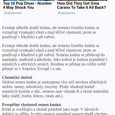
Existuje několik druhů kmínu, ale semena černého kmínu se
vyznačují vynikající chutí a mají léčivé vlastnosti, proto se
používají v lékařství a při vaření.
Existuje několik druhů kmínu, ale semena černého kmínu se
vyznačují vynikající chutí a mají léčivé vlastnosti, proto se
používají v lékařství a při vaření. Semena kmínu se přidávají do
marinády, sladkostí a alkoholu. Jako koření je kultura populární v
asijských a afrických zemích. Rostlina se pěstuje po celém světě:
pěstuje se v Americe, Evropě i u nás.
Chemické složení
Složení semen kmínu je zastoupeno více než stovkou užitečných
složek: taniny, tokoferoly, enzymy. Plody obsahují hodně
mastných kyselin a silic, semena zase vitamín B a různé minerální
látky (měď, fosfor, železo, zinek atd.).
Prospěšné vlastnosti semen kmínu
Kmín je osvěžující a chutná podobně jako kopr. V dávných
dobách se věřilo, že jeho semena pomáhají porazit téměř všechny