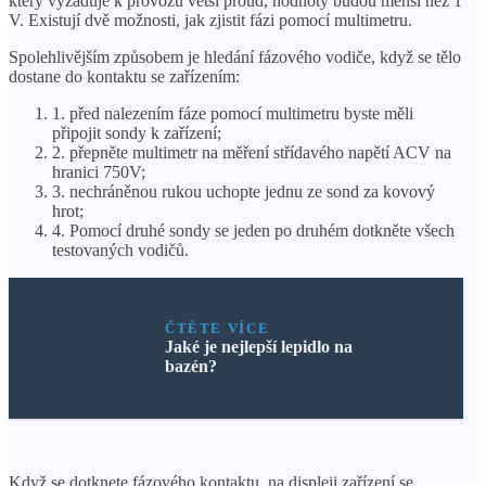
který vyžaduje k provozu větší proud, hodnoty budou menší než 1
V. Existují dvě možnosti, jak zjistit fázi pomocí multimetru.
Spolehlivějším způsobem je hledání fázového vodiče, když se tělo
dostane do kontaktu se zařízením:
1. před nalezením fáze pomocí multimetru byste měli
připojit sondy k zařízení;
2. přepněte multimetr na měření střídavého napětí ACV na
hranici 750V;
3. nechráněnou rukou uchopte jednu ze sond za kovový
hrot;
4. Pomocí druhé sondy se jeden po druhém dotkněte všech
testovaných vodičů.
ČTĚTE VÍCE
Jaké je nejlepší lepidlo na
bazén?
Když se dotknete fázového kontaktu, na displeji zařízení se