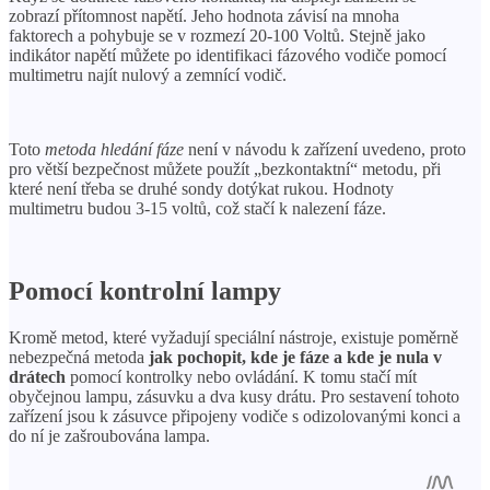
zobrazí přítomnost napětí. Jeho hodnota závisí na mnoha
faktorech a pohybuje se v rozmezí 20-100 Voltů. Stejně jako
indikátor napětí můžete po identifikaci fázového vodiče pomocí
multimetru najít nulový a zemnící vodič.
Toto
metoda hledání fáze
není v návodu k zařízení uvedeno, proto
pro větší bezpečnost můžete použít „bezkontaktní“ metodu, při
které není třeba se druhé sondy dotýkat rukou. Hodnoty
multimetru budou 3-15 voltů, což stačí k nalezení fáze.
Pomocí kontrolní lampy
Kromě metod, které vyžadují speciální nástroje, existuje poměrně
nebezpečná metoda
jak pochopit, kde je fáze a kde je nula v
drátech
pomocí kontrolky nebo ovládání. K tomu stačí mít
obyčejnou lampu, zásuvku a dva kusy drátu. Pro sestavení tohoto
zařízení jsou k zásuvce připojeny vodiče s odizolovanými konci a
do ní je zašroubována lampa.