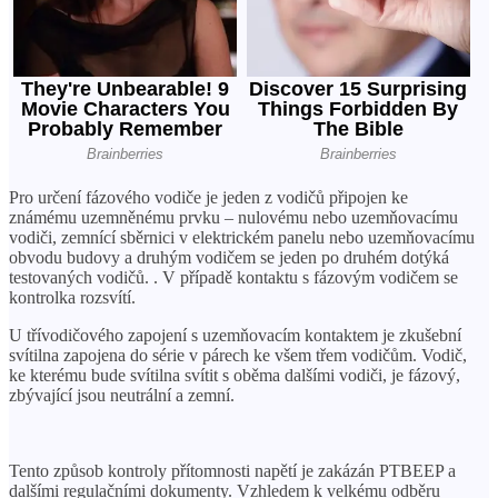
Pro určení fázového vodiče je jeden z vodičů připojen ke
známému uzemněnému prvku – nulovému nebo uzemňovacímu
vodiči, zemnící sběrnici v elektrickém panelu nebo uzemňovacímu
obvodu budovy a druhým vodičem se jeden po druhém dotýká
testovaných vodičů. . V případě kontaktu s fázovým vodičem se
kontrolka rozsvítí.
U třívodičového zapojení s uzemňovacím kontaktem je zkušební
svítilna zapojena do série v párech ke všem třem vodičům. Vodič,
ke kterému bude svítilna svítit s oběma dalšími vodiči, je fázový,
zbývající jsou neutrální a zemní.
Tento způsob kontroly přítomnosti napětí je zakázán PTBEEP a
dalšími regulačními dokumenty. Vzhledem k velkému odběru