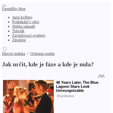
Farmářův blog
Jarní květiny
Podnikání v obci
Sbírka nápadů
Trávník
Zavlažovací systémy
Zlepšení
Hlavní stránka
/
Ochrana rostlin
Jak určit, kde je fáze a kde je nula?