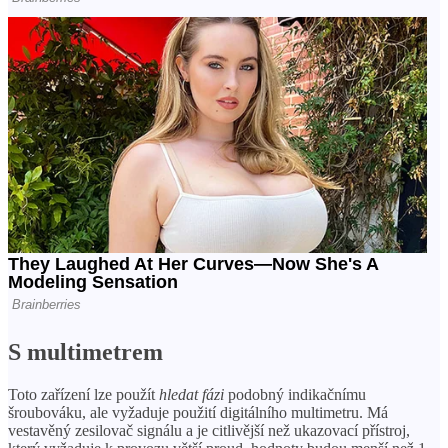
S multimetrem
Toto zařízení lze použít
hledat fázi
podobný indikačnímu
šroubováku, ale vyžaduje použití digitálního multimetru. Má
vestavěný zesilovač signálu a je citlivější než ukazovací přístroj,