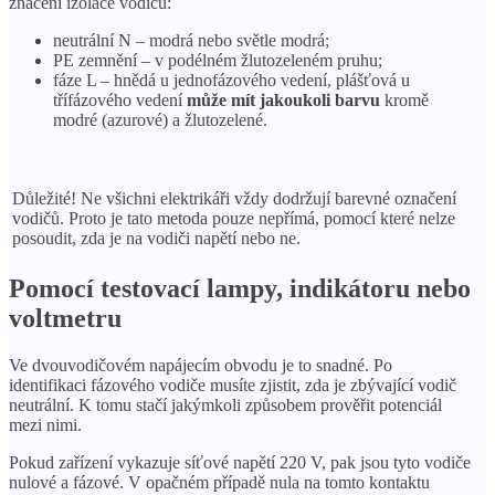
značení izolace vodičů:
neutrální N – modrá nebo světle modrá;
PE zemnění – v podélném žlutozeleném pruhu;
fáze L – hnědá u jednofázového vedení, plášťová u
třífázového vedení
může mít jakoukoli barvu
kromě
modré (azurové) a žlutozelené.
Důležité! Ne všichni elektrikáři vždy dodržují barevné označení
vodičů. Proto je tato metoda pouze nepřímá, pomocí které nelze
posoudit, zda je na vodiči napětí nebo ne.
Pomocí testovací lampy, indikátoru nebo
voltmetru
Ve dvouvodičovém napájecím obvodu je to snadné. Po
identifikaci fázového vodiče musíte zjistit, zda je zbývající vodič
neutrální. K tomu stačí jakýmkoli způsobem prověřit potenciál
mezi nimi.
Pokud zařízení vykazuje síťové napětí 220 V, pak jsou tyto vodiče
nulové a fázové. V opačném případě nula na tomto kontaktu