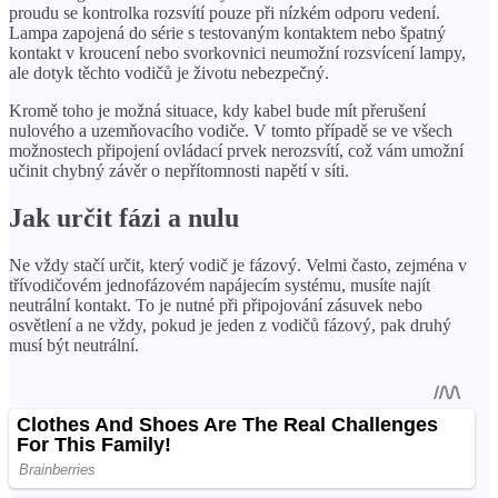
proudu se kontrolka rozsvítí pouze při nízkém odporu vedení.
Lampa zapojená do série s testovaným kontaktem nebo špatný
kontakt v kroucení nebo svorkovnici neumožní rozsvícení lampy,
ale dotyk těchto vodičů je životu nebezpečný.
Kromě toho je možná situace, kdy kabel bude mít přerušení
nulového a uzemňovacího vodiče. V tomto případě se ve všech
možnostech připojení ovládací prvek nerozsvítí, což vám umožní
učinit chybný závěr o nepřítomnosti napětí v síti.
Jak určit fázi a nulu
Ne vždy stačí určit, který vodič je fázový. Velmi často, zejména v
třívodičovém jednofázovém napájecím systému, musíte najít
neutrální kontakt. To je nutné při připojování zásuvek nebo
osvětlení a ne vždy, pokud je jeden z vodičů fázový, pak druhý
musí být neutrální.