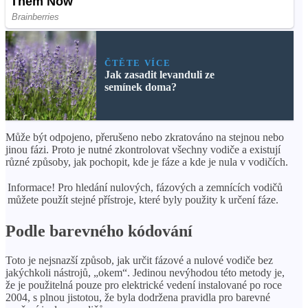
ČTĚTE VÍCE
Jak zasadit levanduli ze
semínek doma?
Může být odpojeno, přerušeno nebo zkratováno na stejnou nebo
jinou fázi. Proto je nutné zkontrolovat všechny vodiče a existují
různé způsoby, jak pochopit, kde je fáze a kde je nula v vodičích.
Informace! Pro hledání nulových, fázových a zemnících vodičů
můžete použít stejné přístroje, které byly použity k určení fáze.
Podle barevného kódování
Toto je nejsnazší způsob, jak určit fázové a nulové vodiče bez
jakýchkoli nástrojů, „okem“. Jedinou nevýhodou této metody je,
že je použitelná pouze pro elektrické vedení instalované po roce
2004, s plnou jistotou, že byla dodržena pravidla pro barevné