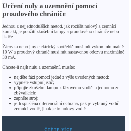
Určení nuly a uzemnění pomocí
proudového chrániče
Jednou z nejjednodušších metod, jak rozlišit nulový a zemnící
kontakt, je použití zkušební lampy a proudového chrániče nebo
jističe.
Žárovka nebo jiný elektrický spotřebič musí mít výkon minimálně
10 W a proudový chránič musí mít nastavenou odezvu maximálně
30 mA.
Chcete-li najít nulu a uzemnění, musíte:
najděte fázi pomocí jedné z výše uvedených metod;
vypněte vstupní jistič;
připojte zkušební lampu k fázovému vodiči a jednomu ze
zbývajících;
zapněte stroj;
je-li spuštěna diferenciální ochrana, pak je vybraný vodič
zemnící vodič, jinak je to nulový vodič.
ČTĚTE VÍCE