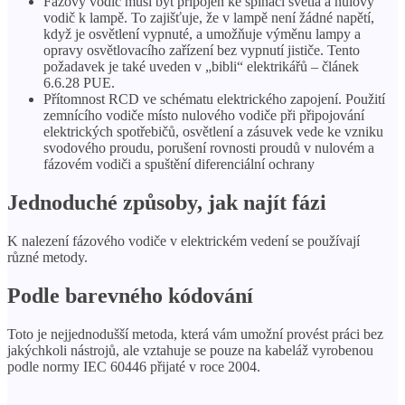
Fázový vodič musí být připojen ke spínači světla a nulový
vodič k lampě. To zajišťuje, že v lampě není žádné napětí,
když je osvětlení vypnuté, a umožňuje výměnu lampy a
opravy osvětlovacího zařízení bez vypnutí jističe. Tento
požadavek je také uveden v „bibli“ elektrikářů – článek
6.6.28 PUE.
Přítomnost RCD ve schématu elektrického zapojení. Použití
zemnícího vodiče místo nulového vodiče při připojování
elektrických spotřebičů, osvětlení a zásuvek vede ke vzniku
svodového proudu, porušení rovnosti proudů v nulovém a
fázovém vodiči a spuštění diferenciální ochrany
Jednoduché způsoby, jak najít fázi
K nalezení fázového vodiče v elektrickém vedení se používají
různé metody.
Podle barevného kódování
Toto je nejjednodušší metoda, která vám umožní provést práci bez
jakýchkoli nástrojů, ale vztahuje se pouze na kabeláž vyrobenou
podle normy IEC 60446 přijaté v roce 2004.