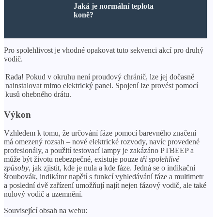
Jaká je normální teplota
koně?
Pro spolehlivost je vhodné opakovat tuto sekvenci akcí pro druhý
vodič.
Rada! Pokud v okruhu není proudový chránič, lze jej dočasně
nainstalovat mimo elektrický panel. Spojení lze provést pomocí
kusů ohebného drátu.
Výkon
Vzhledem k tomu, že určování fáze pomocí barevného značení
má omezený rozsah – nové elektrické rozvody, navíc provedené
profesionály, a použití testovací lampy je zakázáno PTBEEP a
může být životu nebezpečné, existuje pouze
tři spolehlivé
způsoby
, jak zjistit, kde je nula a kde fáze. Jedná se o indikační
šroubovák, indikátor napětí s funkcí vyhledávání fáze a multimetr
a poslední dvě zařízení umožňují najít nejen fázový vodič, ale také
nulový vodič a uzemnění.
Související obsah na webu: