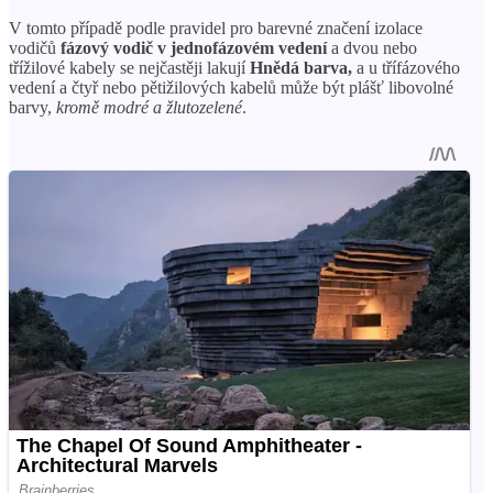
V tomto případě podle pravidel pro barevné značení izolace
vodičů
fázový vodič v jednofázovém vedení
a dvou nebo
třížilové kabely se nejčastěji lakují
Hnědá barva,
a u třífázového
vedení a čtyř nebo pětižilových kabelů může být plášť libovolné
barvy,
kromě modré a žlutozelené
.