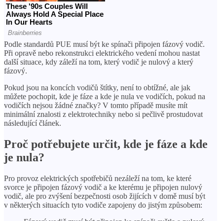
Podle standardů PUE musí být ke spínači připojen fázový vodič.
Při opravě nebo rekonstrukci elektrického vedení mohou nastat
další situace, kdy záleží na tom, který vodič je nulový a který
fázový.
Pokud jsou na koncích vodičů štítky, není to obtížné, ale jak
můžete pochopit, kde je fáze a kde je nula ve vodičích, pokud na
vodičích nejsou žádné značky? V tomto případě musíte mít
minimální znalosti z elektrotechniky nebo si pečlivě prostudovat
následující článek.
Proč potřebujete určit, kde je fáze a kde
je nula?
Pro provoz elektrických spotřebičů nezáleží na tom, ke které
svorce je připojen fázový vodič a ke kterému je připojen nulový
vodič, ale pro zvýšení bezpečnosti osob žijících v domě musí být
v některých situacích tyto vodiče zapojeny do jistým způsobem: