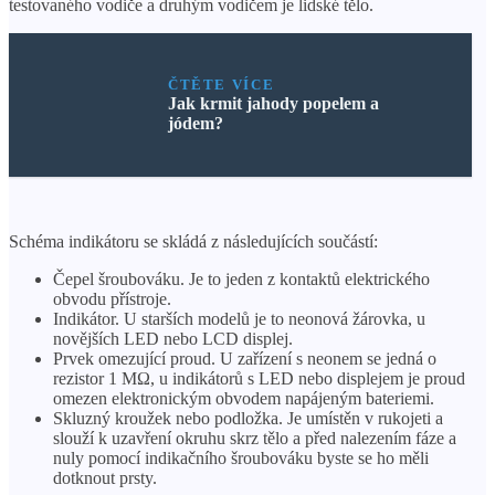
testovaného vodiče a druhým vodičem je lidské tělo.
ČTĚTE VÍCE
Jak krmit jahody popelem a
jódem?
Schéma indikátoru se skládá z následujících součástí:
Čepel šroubováku. Je to jeden z kontaktů elektrického
obvodu přístroje.
Indikátor. U starších modelů je to neonová žárovka, u
novějších LED nebo LCD displej.
Prvek omezující proud. U zařízení s neonem se jedná o
rezistor 1 MΩ, u indikátorů s LED nebo displejem je proud
omezen elektronickým obvodem napájeným bateriemi.
Skluzný kroužek nebo podložka. Je umístěn v rukojeti a
slouží k uzavření okruhu skrz tělo a před nalezením fáze a
nuly pomocí indikačního šroubováku byste se ho měli
dotknout prsty.