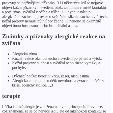
projevují se nejživějšími příznaky. 3 U některých lidí se nejprve
objeví kožní příznaky – svědění, otok, zarudnutí v místě kontaktu
a poté rýma, svědění v očích a uších. U jiných je nástup
alergického záchvatu provázen svěděním sliznic, suchem v ústech,
kožní projevy nemusí být vůbec žádné. U někoho se okamžitě
objeví bronchospasmus nebo bronchiální astma.
Známky a příznaky alergické reakce na
zvířata
Alergická rýma.
Různé reakce oka: od sucha a svědění po pálení a výtok.
Kožní projevy: suchost a svědění nebo různé vyrážky a
puchýře.
Dýchací potíže: bolest v krku, kašel, hlen, astma.
Alergická enteropatie u dětí: nevolnost a zvracení, křeče v
břiše, poruchy stolice. 1,3
terapie
Léčba takové alergie je založena na dvou principech. Prevence,
což znamená, že se co nejvíce izolujete od jakéhokoli kontaktu se