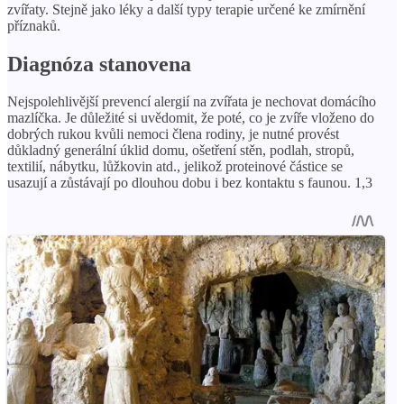
zvířaty. Stejně jako léky a další typy terapie určené ke zmírnění
příznaků.
Diagnóza stanovena
Nejspolehlivější prevencí alergií na zvířata je nechovat domácího
mazlíčka. Je důležité si uvědomit, že poté, co je zvíře vloženo do
dobrých rukou kvůli nemoci člena rodiny, je nutné provést
důkladný generální úklid domu, ošetření stěn, podlah, stropů,
textilií, nábytku, lůžkovin atd., jelikož proteinové částice se
usazují a zůstávají po dlouhou dobu i bez kontaktu s faunou. 1,3