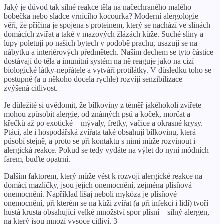
Jaký je důvod tak silné reakce těla na načechraného malého
bobečka nebo sladce vrnícího kocourka? Moderní alergologie
věří, že příčina je spojena s proteinem, který se nachází ve slinách
domácích zvířat a také v mazových žlázách kůže. Suché sliny a
lupy poletují po našich bytech v podobě prachu, usazují se na
nábytku a interiérových předmětech. Naším dechem se tyto částice
dostávají do těla a imunitní systém na ně reaguje jako na cizí
biologické látky-nepřátele a vytváří protilátky. V důsledku toho se
postupně (a u někoho docela rychle) rozvíjí senzibilizace –
zvýšená citlivost.
Je důležité si uvědomit, že bílkoviny z téměř jakéhokoli zvířete
mohou způsobit alergie, od známých psů a koček, morčat a
křečků až po exotické – mývaly, fretky, vačice a okrasné krysy.
Ptáci, ale i hospodářská zvířata také obsahují bílkovinu, která
působí stejně, a proto se při kontaktu s nimi může rozvinout i
alergická reakce. Pokud se tedy vydáte na výlet do nyní módních
farem, buďte opatrní.
Dalším faktorem, který může vést k rozvoji alergické reakce na
domácí mazlíčky, jsou jejich onemocnění, zejména plísňová
onemocnění. Například lišaj neboli mykóza je plísňové
onemocnění, při kterém se na kůži zvířat (a při infekci i lidí) tvoří
hustá krusta obsahující velké množství spor plísní – silný alergen,
na který jsou mnozí vysoce citliví. 3