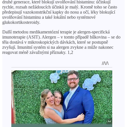
druhé generace, které blokují uvolňování histaminu: účinkují
rychle, rozsah nežádoucích účinků je malý. Kromě toho se často
předepisují vazokonstrikční kapky do nosu a očí, léky blokující
uvolňování histaminu a také lokální nebo systémové
glukokortikosteroidy.
Další metodou medikamentózní terapie je alergen-specifická
imunoterapie (ASIT). Alergen – v tomto případě bílkovina – se do
těla dostává v mikroskopických dávkách, které se postupně
zvyšují. Imunitní systém si na alergen zvykne a může nakonec
reagovat méně závažnými příznaky. 1,2