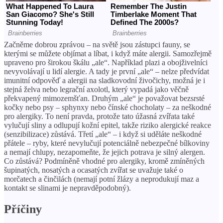
Začněme dobrou zprávou – na světě jsou zástupci fauny, se
kterými se můžete objímat a líbat, i když máte alergii. Samozřejmě
upraveno pro širokou škálu „ale“. Například plazi a obojživelníci
nevyvolávají u lidí alergie. A tady je první „ale“ – nelze předvídat
imunitní odpověď a alergii na sladkovodní živočichy, možná je i
stejná želva nebo legrační axolotl, který vypadá jako věčně
překvapený mimozemšťan. Druhým „ale“ je považovat bezsrsté
kočky nebo psy – sphynxy nebo čínské chocholaty – za neškodné
pro alergiky. To není pravda, protože tato úžasná zvířata také
vylučují sliny a odlupují kožní epitel, takže riziko alergické reakce
(senzibilizace) zůstává. Třetí „ale“ – i když si uděláte neškodné
přátele – ryby, které nevylučují potenciálně nebezpečné bílkoviny
a nemají chlupy, nezapomeňte, že jejich potrava je silný alergen.
Co zůstává? Podmíněně vhodné pro alergiky, kromě zmíněných
šupinatých, nosatých a ocasatých zvířat se uvažuje také o
morčatech a činčilách (nemají potní žlázy a neprodukují maz a
kontakt se slinami je nepravděpodobný).
Příčiny