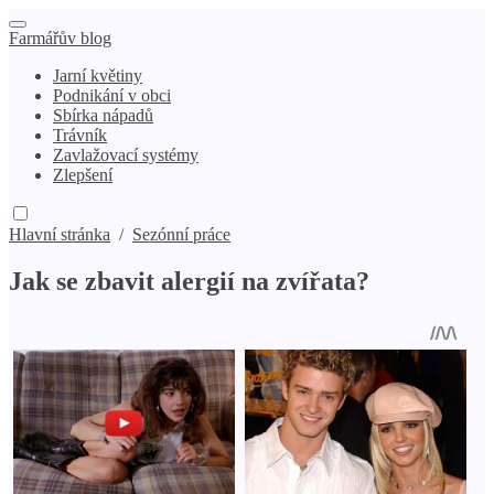
Farmářův blog
Jarní květiny
Podnikání v obci
Sbírka nápadů
Trávník
Zavlažovací systémy
Zlepšení
Hlavní stránka
/
Sezónní práce
Jak se zbavit alergií na zvířata?