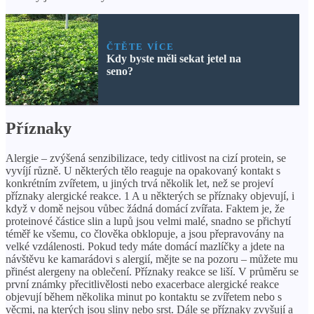
ČTĚTE VÍCE
Kdy byste měli sekat jetel na
seno?
Příznaky
Alergie – zvýšená senzibilizace, tedy citlivost na cizí protein, se
vyvíjí různě. U některých tělo reaguje na opakovaný kontakt s
konkrétním zvířetem, u jiných trvá několik let, než se projeví
příznaky alergické reakce. 1 A u některých se příznaky objevují, i
když v domě nejsou vůbec žádná domácí zvířata. Faktem je, že
proteinové částice slin a lupů jsou velmi malé, snadno se přichytí
téměř ke všemu, co člověka obklopuje, a jsou přepravovány na
velké vzdálenosti. Pokud tedy máte domácí mazlíčky a jdete na
návštěvu ke kamarádovi s alergií, mějte se na pozoru – můžete mu
přinést alergeny na oblečení. Příznaky reakce se liší. V průměru se
první známky přecitlivělosti nebo exacerbace alergické reakce
objevují během několika minut po kontaktu se zvířetem nebo s
věcmi, na kterých jsou sliny nebo srst. Dále se příznaky zvyšují a