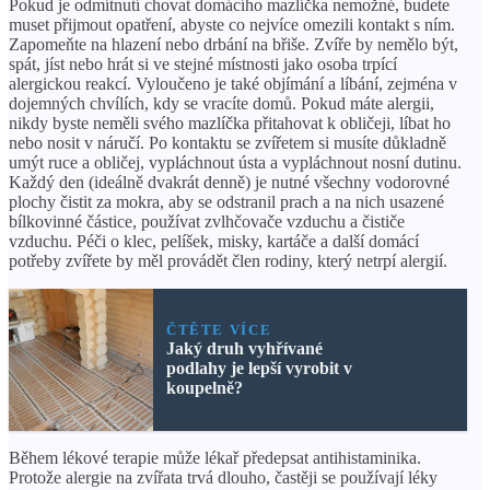
Pokud je odmítnutí chovat domácího mazlíčka nemožné, budete
muset přijmout opatření, abyste co nejvíce omezili kontakt s ním.
Zapomeňte na hlazení nebo drbání na břiše. Zvíře by nemělo být,
spát, jíst nebo hrát si ve stejné místnosti jako osoba trpící
alergickou reakcí. Vyloučeno je také objímání a líbání, zejména v
dojemných chvílích, kdy se vracíte domů. Pokud máte alergii,
nikdy byste neměli svého mazlíčka přitahovat k obličeji, líbat ho
nebo nosit v náručí. Po kontaktu se zvířetem si musíte důkladně
umýt ruce a obličej, vypláchnout ústa a vypláchnout nosní dutinu.
Každý den (ideálně dvakrát denně) je nutné všechny vodorovné
plochy čistit za mokra, aby se odstranil prach a na nich usazené
bílkovinné částice, používat zvlhčovače vzduchu a čističe
vzduchu. Péči o klec, pelíšek, misky, kartáče a další domácí
potřeby zvířete by měl provádět člen rodiny, který netrpí alergií.
ČTĚTE VÍCE
Jaký druh vyhřívané
podlahy je lepší vyrobit v
koupelně?
Během lékové terapie může lékař předepsat antihistaminika.
Protože alergie na zvířata trvá dlouho, častěji se používají léky