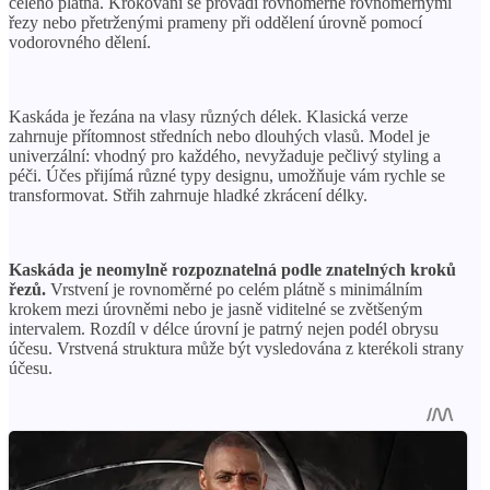
celého plátna. Krokování se provádí rovnoměrně rovnoměrnými
řezy nebo přetrženými prameny při oddělení úrovně pomocí
vodorovného dělení.
Kaskáda je řezána na vlasy různých délek. Klasická verze
zahrnuje přítomnost středních nebo dlouhých vlasů. Model je
univerzální: vhodný pro každého, nevyžaduje pečlivý styling a
péči. Účes přijímá různé typy designu, umožňuje vám rychle se
transformovat. Střih zahrnuje hladké zkrácení délky.
Kaskáda je neomylně rozpoznatelná podle znatelných kroků
řezů.
Vrstvení je rovnoměrné po celém plátně s minimálním
krokem mezi úrovněmi nebo je jasně viditelné se zvětšeným
intervalem. Rozdíl v délce úrovní je patrný nejen podél obrysu
účesu. Vrstvená struktura může být vysledována z kterékoli strany
účesu.