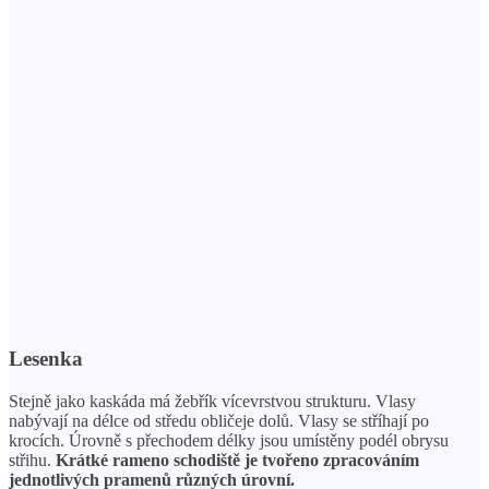
Lesenka
Stejně jako kaskáda má žebřík vícevrstvou strukturu. Vlasy
nabývají na délce od středu obličeje dolů. Vlasy se stříhají po
krocích. Úrovně s přechodem délky jsou umístěny podél obrysu
střihu.
Krátké rameno schodiště je tvořeno zpracováním
jednotlivých pramenů různých úrovní.