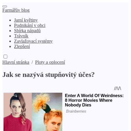
Farmářův blog
Jarní květiny
Podnikání v obci
Sbírka nápadů
Trávník
Zavlažovací systémy
Zlepšení
Hlavní stránka
/
Ploty a oplocení
Jak se nazývá stupňovitý účes?