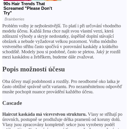
Problém volby je nejbolestivější. To platí i při určování vhodného
modelu účesu. Každá žena chce najít svou vlastní verzi, která
zdůrazní výhody a skryje nedostatky, úspěšně doplní stávající
obrázek a nebude vyžadovat velkou pozornost. Volba módního
vrstveného střihu často spočívá v porovnání kaskády a krátkého
schodiště. Modely jsou si podobné, často se pletou. Jaký je rozdíl
mezi kaskádou a žebříkem, budeme dále zvažovat.
Popis možností účesu
Oba účesy mají podobnosti a rozdíly. Pro neodborné oko laika je
často obtížné správně určit variantu. Pro nezaměnitelnou odpověď
musíte pochopit nuance provádění každého účesu.
Cascade
Haircut kaskáda má vícevrstvou strukturu.
Vlasy se stříhají po
úrovních, postupně se prodlužuje délka pramenů od koruny dolů.
Vlasy jsou zpracovány kompletně: sekce jsou vyrobeny podél