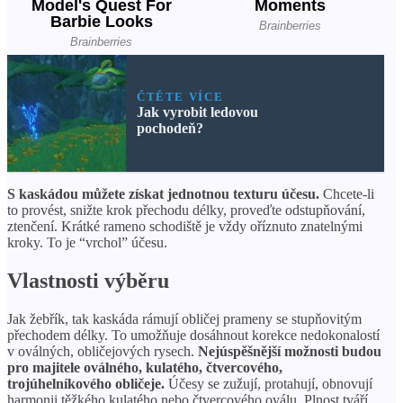
ČTĚTE VÍCE
Jak vyrobit ledovou
pochodeň?
S kaskádou můžete získat jednotnou texturu účesu.
Chcete-li
to provést, snižte krok přechodu délky, proveďte odstupňování,
ztenčení. Krátké rameno schodiště je vždy oříznuto znatelnými
kroky. To je “vrchol” účesu.
Vlastnosti výběru
Jak žebřík, tak kaskáda rámují obličej prameny se stupňovitým
přechodem délky. To umožňuje dosáhnout korekce nedokonalostí
v oválných, obličejových rysech.
Nejúspěšnější možnosti budou
pro majitele oválného, ​​kulatého, čtvercového,
trojúhelníkového obličeje.
Účesy se zužují, protahují, obnovují
harmonii těžkého kulatého nebo čtvercového oválu. Plnost tváří,