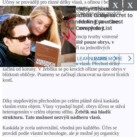
Účesy se provádějí pro různé délky vlasů, s ofinou i bez, vlasy při
X
X
každém střihu nevyžadují zvláštní pozornost, modely vyhovují
většině typů vzhledu: to jsou také společné rysy obou modelů.
Rozdíly
Jasným rozdílem mezi možnostmi je princip tvorby vrstvené
struktury
. V žebříku ovlivňuje schodiště pouze obrys, v
kaskádě – celý objem.
Úrovně se tvoří na jednotlivých
pramenech nebo po celém plátně.
V kaskádě sekce ovlivňují celou hmotu vlasů. Přechod délky
začíná od koruny. V žebříku se po krocích ořízne pouze obrys v
blízkosti obličeje. Prameny se začínají zkracovat na úrovni lícních
kostí.
Díky stupňovitým přechodům po celém plátně dává kaskáda
vlasům extra objem. Vlasy vypadají bujně, obrys účesu se stává
heterogenním v celém objemu střihu.
Žebřík má hladší
strukturu. Tato možnost nezvýší nádheru vlasů.
Kaskáda je zcela univerzální, vhodná pro každého. Účes se
provádí podle vlastní technologie, ale je možné jej organicky