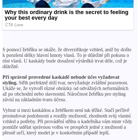
S pomocí žebříku se ukáže, že diverzifikuje vzhled, aniž by došlo
k porušení délky hlavní hmoty vlasů. To je důležité při pokusu o
růst vlasů. U kaskády bude dosažení výsledků trvat déle, což je
důležité.
Při správně provedené kaskádě nebude účes vyžadovat
styling.
Střih perfektně drží tvar, nevyžaduje zvláštní pozornost.
Ukáže se, že vytvoří různé obrázky od odvážných neformálních
až po obchodní nebo slavnostní. Náročnost žebříku pro styling
závisí na základním tvaru účesu.
Vybrat si mezi kaskádou a žebříkem není tak těžké. Stačí pečlivě
prostudovat podobnosti a rozdíly možností, zhodnotit svůj vlastní
vzhled a potřeby. Při provádění střihu u kadeřníka vám mistr vždy
pomůže udělat správnou volbu ve prospěch jedné z možností a
přesně určí, který model je v konkrétním případě lepší.