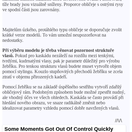
tíže brady jsou vizuálně sníženy. Proporce obličeje s ostrými rysy
ve spodní části jsou zarovnány.
Majitelům úzkého, protáhlého typu obličeje se doporučuje zvolit
krátké verze modelů. To vám umožní neupozorňovat na
nedostatky.
Při výběru modelu je třeba věnovat pozornost struktuře
vlasů.
Pokud pro kaskádu nezáleží na rozdílu mezi tenkými,
tvrdými, kudrnatými vlasy, pak je parametr důležitý pro výrobu
žebříku. Pro tenkou strukturu vlasů budete muset vytvořit objem
pomocí stylingu. Kouzlo stupňovitých přechodů žebříku se zcela
ztratí v objemu přirozených kadeří.
Pomocí žebříku se na základě úspěšného sestřihu vytvoří zdařilý
obličejový rám. Podobným způsobem bude možné zpestřit nudný,
ale vhodný účes ve všech ohledech. Kaskáda se často provádí při
hledání nového obrazu, ve snaze radikálně změnit nebo
idealizovat parametry vzhledu pomocí dobře navržených vlasů.