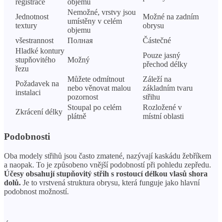
registrace
objemu
Nemožné, vrstvy jsou
Jednotnost
Možné na zadním
umístěny v celém
textury
obrysu
objemu
všestrannost
Полная
Částečné
Hladké kontury
Pouze jasný
stupňovitého
Možný
přechod délky
řezu
Můžete odmítnout
Záleží na
Požadavek na
nebo věnovat malou
základním tvaru
instalaci
pozornost
střihu
Stoupal po celém
Rozložené v
Zkrácení délky
plátně
místní oblasti
Podobnosti
Oba modely střihů jsou často zmatené, nazývají kaskádu žebříkem
a naopak. To je způsobeno vnější podobností při pohledu zepředu.
Účesy obsahují stupňovitý střih s rostoucí délkou vlasů shora
dolů.
Je to vrstvená struktura obrysu, která funguje jako hlavní
podobnost možností.