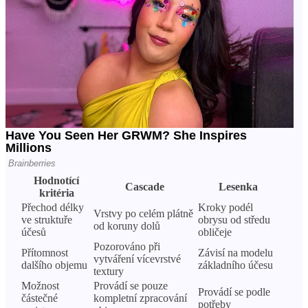
Hodnotící
Cascade
Lesenka
kritéria
Přechod délky
Kroky podél
Vrstvy po celém plátně
ve struktuře
obrysu od středu
od koruny dolů
účesů
obličeje
Pozorováno při
Přítomnost
Závisí na modelu
vytváření vícevrstvé
dalšího objemu
základního účesu
textury
Možnost
Provádí se pouze
Provádí se podle
částečné
kompletní zpracování
potřeby