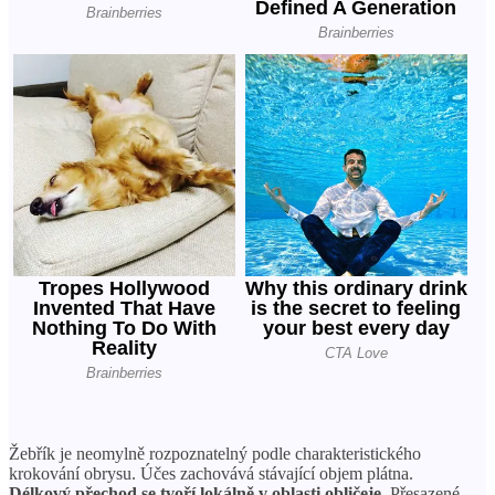
Žebřík je neomylně rozpoznatelný podle charakteristického
krokování obrysu. Účes zachovává stávající objem plátna.
Délkový přechod se tvoří lokálně v oblasti obličeje.
Přesazené