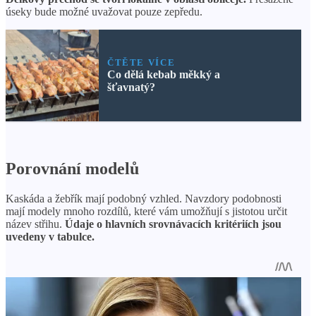
úseky bude možné uvažovat pouze zepředu.
ČTĚTE VÍCE
Co dělá kebab měkký a
šťavnatý?
Porovnání modelů
Kaskáda a žebřík mají podobný vzhled. Navzdory podobnosti
mají modely mnoho rozdílů, které vám umožňují s jistotou určit
název střihu.
Údaje o hlavních srovnávacích kritériích jsou
uvedeny v tabulce.