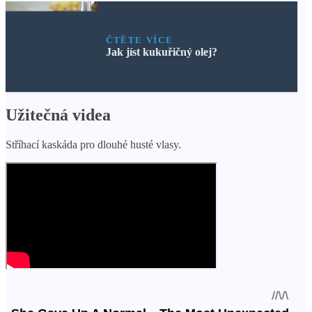
ČTĚTE VÍCE
Jak jíst kukuřičný olej?
Užitečná videa
Stříhací kaskáda pro dlouhé husté vlasy.