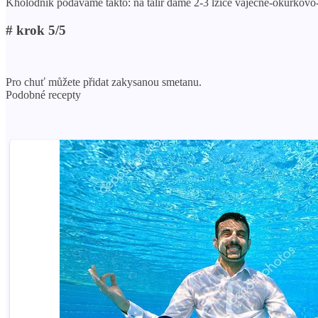
Kholodník podáváme takto: na talíř dáme 2-3 lžíce vaječně-okurkovo-
# krok 5/5
Pro chuť můžete přidat zakysanou smetanu.
Podobné recepty