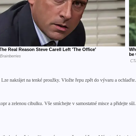
 nakrájet na tenké proužky. Vložte řepu zpět do vývaru a ochlaďte. Ch
opr a zelenou cibulku. Vše smíchejte v samostatné misce a přidejte sůl.