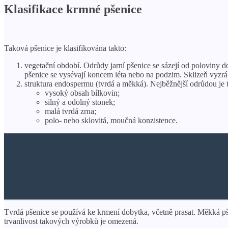
Klasifikace krmné pšenice
Taková pšenice je klasifikována takto:
vegetační období. Odrůdy jarní pšenice se sázejí od poloviny do
pšenice se vysévají koncem léta nebo na podzim. Sklizeň vyzrálý
struktura endospermu (tvrdá a měkká). Nejběžnější odrůdou je t
vysoký obsah bílkovin;
silný a odolný stonek;
malá tvrdá zrna;
polo- nebo sklovitá, moučná konzistence.
Tvrdá pšenice se používá ke krmení dobytka, včetně prasat. Měkká pše
trvanlivost takových výrobků je omezená.