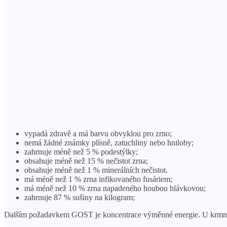
vypadá zdravě a má barvu obvyklou pro zrno;
nemá žádné známky plísně, zatuchliny nebo hniloby;
zahrnuje méně než 5 % podestýlky;
obsahuje méně než 15 % nečistot zrna;
obsahuje méně než 1 % minerálních nečistot.
má méně než 1 % zrna infikovaného fusáriem;
má méně než 10 % zrna napadeného houbou hlávkovou;
zahrnuje 87 % sušiny na kilogram;
Dalším požadavkem GOST je koncentrace výměnné energie. U krmného o