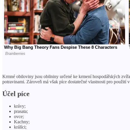
Krmné obiloviny jsou obilniny určené ke krmení hospodářských zvířat.
potravinami. Zároveň má však píce dostatečné vlastnosti pro použití v
Účel píce
krávy;
prasata;
ovce;
Kachny;
králíci;