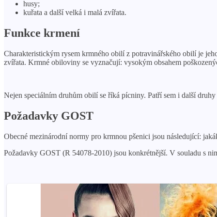
husy;
kuřata a další velká i malá zvířata.
Funkce krmení
Charakteristickým rysem krmného obilí z potravinářského obilí je jeh
zvířata. Krmné obiloviny se vyznačují: vysokým obsahem poškozenýc
Nejen speciálním druhům obilí se říká pícniny. Patří sem i další druhy
Požadavky GOST
Obecné mezinárodní normy pro krmnou pšenici jsou následující: jakáko
Požadavky GOST (R 54078-2010) jsou konkrétnější. V souladu s nimi 