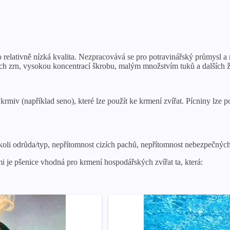
o relativně nízká kvalita. Nezpracovává se pro potravinářský průmysl a
h zrn, vysokou koncentrací škrobu, malým množstvím tuků a dalších ž
 krmiv (například seno), které lze použít ke krmení zvířat. Pícniny lze p
li odrůda/typ, nepřítomnost cizích pachů, nepřítomnost nebezpečných i
je pšenice vhodná pro krmení hospodářských zvířat ta, která: