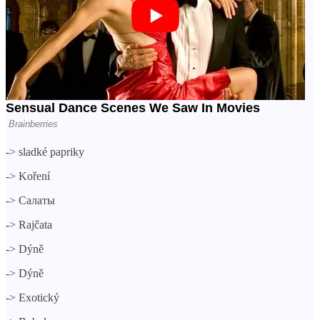
->
sladké papriky
->
Koření
->
Салаты
->
Rajčata
->
Dýně
->
Dýně
->
Exotický