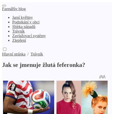
Farmářův blog
Jarní květiny
Podnikání v obci
Sbírka nápadů
Trávník
Zavlažovací systémy
Zlepšení
Hlavní stránka
/
Trávník
Jak se jmenuje žlutá feferonka?