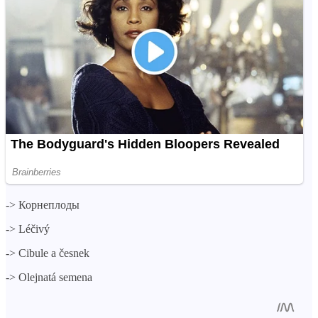
->
Корнеплоды
->
Léčivý
->
Cibule a česnek
->
Olejnatá semena