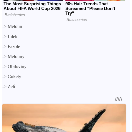
->
Meloun
->
Lilek
->
Fazole
->
Melouny
->
Obiloviny
->
Cukety
->
Zelí