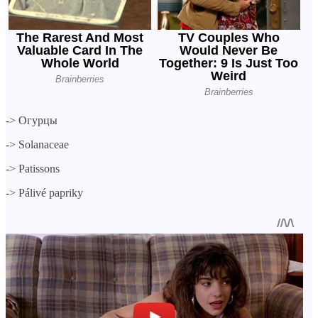
->
Огурцы
->
Solanaceae
->
Patissons
->
Pálivé papriky