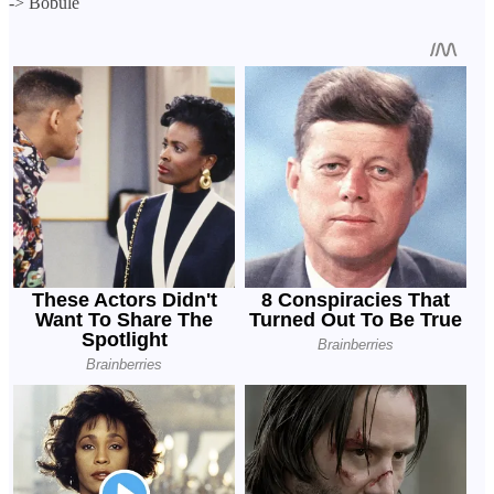
->
Bobule