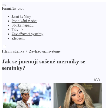
Farmářův blog
Jarní květiny
Podnikání v obci
Sbírka nápadů
Trávník
Zavlažovací systémy
Zlepšení
Hlavní stránka
/
Zavlažovací systémy
Jak se jmenují sušené meruňky se
semínky?