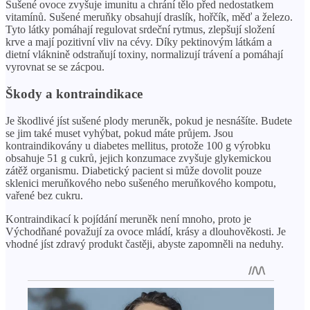
Sušené ovoce zvyšuje imunitu a chrání tělo před nedostatkem
vitamínů. Sušené meruňky obsahují draslík, hořčík, měď a železo.
Tyto látky pomáhají regulovat srdeční rytmus, zlepšují složení
krve a mají pozitivní vliv na cévy. Díky pektinovým látkám a
dietní vláknině odstraňují toxiny, normalizují trávení a pomáhají
vyrovnat se se zácpou.
Škody a kontraindikace
Je škodlivé jíst sušené plody meruněk, pokud je nesnášíte. Budete
se jim také muset vyhýbat, pokud máte průjem. Jsou
kontraindikovány u diabetes mellitus, protože 100 g výrobku
obsahuje 51 g cukrů, jejich konzumace zvyšuje glykemickou
zátěž organismu. Diabetický pacient si může dovolit pouze
sklenici meruňkového nebo sušeného meruňkového kompotu,
vařené bez cukru.
Kontraindikací k pojídání meruněk není mnoho, proto je
Východňané považují za ovoce mládí, krásy a dlouhověkosti. Je
vhodné jíst zdravý produkt častěji, abyste zapomněli na neduhy.