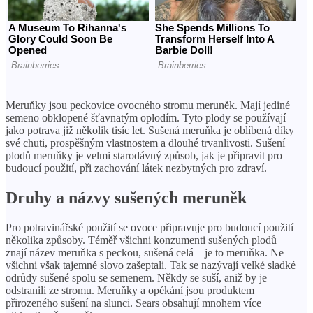
Meruňky jsou peckovice ovocného stromu meruněk. Mají jediné
semeno obklopené šťavnatým oplodím. Tyto plody se používají
jako potrava již několik tisíc let. Sušená meruňka je oblíbená díky
své chuti, prospěšným vlastnostem a dlouhé trvanlivosti. Sušení
plodů meruňky je velmi starodávný způsob, jak je připravit pro
budoucí použití, při zachování látek nezbytných pro zdraví.
Druhy a názvy sušených meruněk
Pro potravinářské použití se ovoce připravuje pro budoucí použití
několika způsoby. Téměř všichni konzumenti sušených plodů
znají název meruňka s peckou, sušená celá – je to meruňka. Ne
všichni však tajemné slovo zašeptali. Tak se nazývají velké sladké
odrůdy sušené spolu se semenem. Někdy se suší, aniž by je
odstranili ze stromu. Meruňky a opékání jsou produktem
přirozeného sušení na slunci. Sears obsahují mnohem více