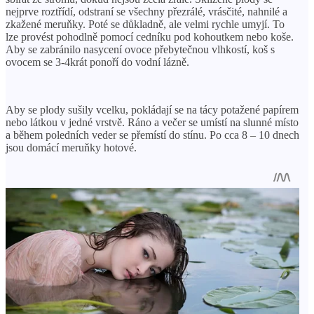
nejprve roztřídí, odstraní se všechny přezrálé, vrásčité, nahnilé a
zkažené meruňky. Poté se důkladně, ale velmi rychle umyjí. To
lze provést pohodlně pomocí cedníku pod kohoutkem nebo koše.
Aby se zabránilo nasycení ovoce přebytečnou vlhkostí, koš s
ovocem se 3-4krát ponoří do vodní lázně.
Aby se plody sušily vcelku, pokládají se na tácy potažené papírem
nebo látkou v jedné vrstvě. Ráno a večer se umístí na slunné místo
a během poledních veder se přemístí do stínu. Po cca 8 – 10 dnech
jsou domácí meruňky hotové.