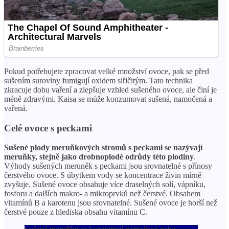
Pokud potřebujete zpracovat velké množství ovoce, pak se před
sušením suroviny fumigují oxidem siřičitým. Tato technika
zkracuje dobu vaření a zlepšuje vzhled sušeného ovoce, ale činí je
méně zdravými. Kaisa se může konzumovat sušená, namočená a
vařená.
Celé ovoce s peckami
Sušené plody meruňkových stromů s peckami se nazývají
meruňky, stejně jako drobnoplodé odrůdy této plodiny
.
Výhody sušených meruněk s peckami jsou srovnatelné s přínosy
čerstvého ovoce. S úbytkem vody se koncentrace živin mírně
zvyšuje. Sušené ovoce obsahuje více draselných solí, vápníku,
fosforu a dalších makro- a mikroprvků než čerstvé. Obsahem
vitamínů B a karotenu jsou srovnatelné. Sušené ovoce je horší než
čerstvé pouze z hlediska obsahu vitamínu C.