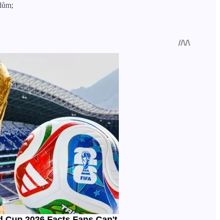
elům;