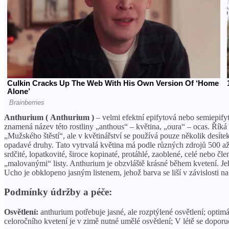
Anthurium (
Anthurium
)
– velmi efektní epifytová nebo semiepifyt
znamená název této rostliny „anthous“ – květina, „oura“ – ocas. Říká
„Mužského štěstí“, ale v květinářství se používá pouze několik desítek
opadavé druhy. Tato vytrvalá květina má podle různých zdrojů 500 až 
srdčité, lopatkovité, široce kopinaté, protáhlé, zaoblené, celé nebo čl
„malovanými“ listy. Anthurium je obzvláště krásné během kvetení. Jeh
Ucho je obklopeno jasným listenem, jehož barva se liší v závislosti n
Podmínky údržby a péče:
Osvětlení:
anthurium potřebuje jasné, ale rozptýlené osvětlení; opti
celoročního kvetení je v zimě nutné umělé osvětlení; V létě se doporu