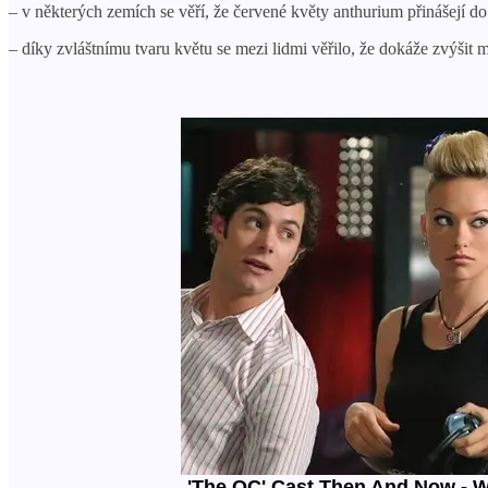
– v některých zemích se věří, že červené květy anthurium přinášejí do
– díky zvláštnímu tvaru květu se mezi lidmi věřilo, že dokáže zvýšit m