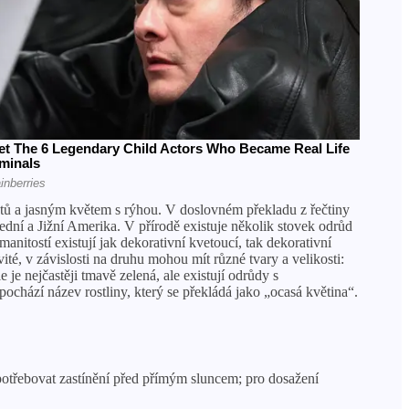
listů a jasným květem s rýhou. V doslovném překladu z řečtiny
ední a Jižní Amerika. V přírodě existuje několik stovek odrůd
anitostí existují jak dekorativní kvetoucí, tak dekorativní
é, v závislosti na druhu mohou mít různé tvary a velikosti:
 je nejčastěji tmavě zelená, ale existují odrůdy s
ochází název rostliny, který se překládá jako „ocasá květina“.
potřebovat zastínění před přímým sluncem; pro dosažení