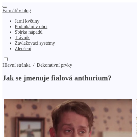
Farmářův blog
Jarní květiny
Podnikání v obci
Sbírka nápadů
Trávník
Zavlažovací systémy
Zlepšení
Hlavní stránka
/
Dekorativní prvky
Jak se jmenuje fialová anthurium?