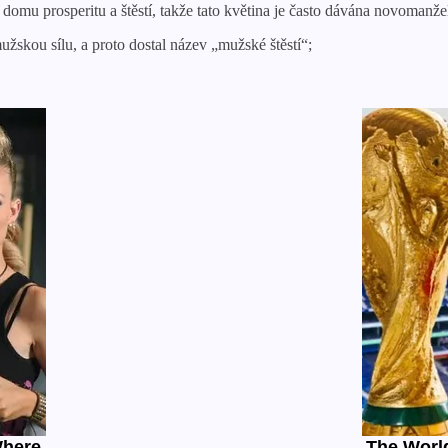
 domu prosperitu a štěstí, takže tato květina je často dávána novomanž
užskou sílu, a proto dostal název „mužské štěstí“;