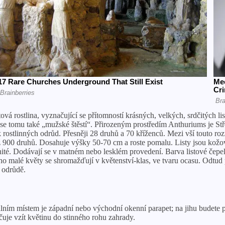
ová rostlina, vyznačující se přítomností krásných, velkých, srdčitých 
 se tomu také „mužské štěstí“. Přirozeným prostředím Anthuriums je Stř
 rostlinných odrůd. Přesněji 28 druhů a 70 kříženců. Mezi vší touto rozm
900 druhů. Dosahuje výšky 50-70 cm a roste pomalu. Listy jsou kožovit
enité. Dodávají se v matném nebo lesklém provedení. Barva listové čepele
o malé květy se shromažďují v květenství-klas, ve tvaru ocasu. Odtud p
a odrůdě.
málním místem je západní nebo východní okenní parapet; na jihu budete 
čuje vzít květinu do stinného rohu zahrady.