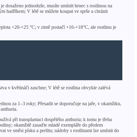
e dosaženo jednoduše, musíte umístit hrnec s rostlinou na
m hadříkem; V létě se můžete koupat ve sprše a chránit
teplota +20-+25 °C; v zimě postačí +16-+18°C, ale rostlinu je
tva v květináči zaschne; V létě se rostlina obvykle zalévá
jednou za 1–3 roky; Přesadit se doporučuje na jaře, v okamžiku,
anthuria.
ívá při transplantaci dospělého anthuria; k tomu je třeba
rostliny; okamžitě zasaďte mladé exempláře do předem
t ve směsi písku a perlitu; nádoby s rostlinami lze umístit do