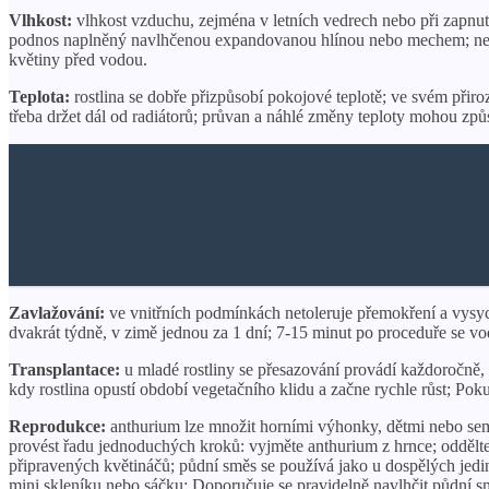
Vlhkost:
vlhkost vzduchu, zejména v letních vedrech nebo při zapnuté
podnos naplněný navlhčenou expandovanou hlínou nebo mechem; nezapo
květiny před vodou.
Teplota:
rostlina se dobře přizpůsobí pokojové teplotě; ve svém přiro
třeba držet dál od radiátorů; průvan a náhlé změny teploty mohou způs
Zavlažování:
ve vnitřních podmínkách netoleruje přemokření a vysychán
dvakrát týdně, v zimě jednou za 1 dní; 7-15 minut po proceduře se vo
Transplantace:
u mladé rostliny se přesazování provádí každoročně, 
kdy rostlina opustí období vegetačního klidu a začne rychle růst; Po
Reprodukce:
anthurium lze množit horními výhonky, dětmi nebo seme
provést řadu jednoduchých kroků: vyjměte anthurium z hrnce; oddělte
připravených květináčů; půdní směs se používá jako u dospělých jedinc
mini skleníku nebo sáčku; Doporučuje se pravidelně navlhčit půdní smě