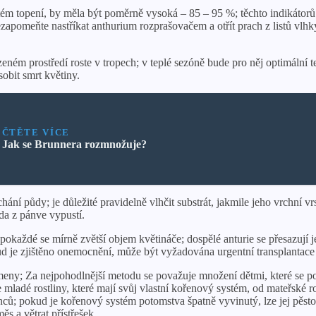
m topení, by měla být poměrně vysoká – 85 – 95 %; těchto indikátorů j
meňte nastříkat anthurium rozprašovačem a otřít prach z listů vlhký
zeném prostředí roste v tropech; v teplé sezóně bude pro něj optimální 
obit smrt květiny.
ČTĚTE VÍCE
Jak se Brunnera rozmnožuje?
í půdy; je důležité pravidelně vlhčit substrát, jakmile jeho vrchní vrs
da z pánve vypustí.
pokaždé se mírně zvětší objem květináče; dospělé anturie se přesazují 
kud je zjištěno onemocnění, může být vyžadována urgentní transplantace 
ny; Za nejpohodlnější metodu se považuje množení dětmi, které se použ
 mladé rostliny, které mají svůj vlastní kořenový systém, od mateřské 
ů; pokud je kořenový systém potomstva špatně vyvinutý, lze jej pěstova
s a větrat přístřešek.