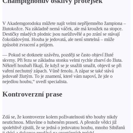
Champignonův ošklivý protějšek
V Akademgorodoku můžete najít velmi nepříjemného žampiona –
žlutokožce. Na základně nemá váček, ale má kroužek na stopce.
Destičky mladých plodnic jsou narůžovělé a po zrání se stávají
čokoládovými. Houba je jedovatá, ale není smrtelná – může
způsobit zvracení a průjem.
— Pokud se dotknete uzávěru, později se často objeví žluté
skvrny. Při řezu se základna stonku velmi rychle zbarví do žluta.
Někteří houbaři říkají, že když se je snažili smažit, objevil se při
vaření nechutný zápach. Vůně fenolu. A zápar se také stává
jedovatě žlutým. To je znamení, které vám napoví, že jde o
nejedlou houbu,“ uvedl specialista.
Kontroverzní prase
Zdá se, že kontroverze kolem poživatelnosti této houby nikdy
neutichnou. Mluvíme o hubeném praseti. A přestože vědci již
spolehlivě zjistili, že se jedná o jedovatou houbu, mnoho Sibiřanů
ji sbírá a dokonce prodává na spontánních trzích!