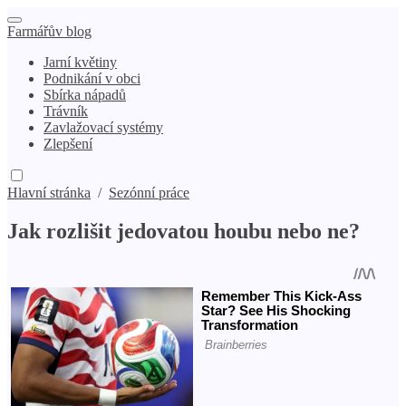
Farmářův blog
Jarní květiny
Podnikání v obci
Sbírka nápadů
Trávník
Zavlažovací systémy
Zlepšení
Hlavní stránka
/
Sezónní práce
Jak rozlišit jedovatou houbu nebo ne?