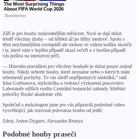
Září je pro houby nejúrodnějším měsícem. Nyní se dají sbírat
téměř všechny druhy – od hříbků až po hřiby medové. Spolu s
těmi nejchutnějšími exempláři ale mohou ve vašem košíku skončit
i ty, které vám v lepším případě zkazí večeři a v horším případě
vás pošlou na intenzivní péči.
— Hlavním pravidlem pro všechny houbaře je sbírat pouze známé
houby. Nikdy neberte houby, které neznáme nebo o kterých máte
sebemenší pochyby. To vás ušetří nepříjemných následků,“ radí
Irina Gorbunova, mykoložka a vedoucí výzkumná pracovnice
Laboratoře nižších rostlin Centrální botanické zahrady Sibiřské
pobočky Ruské akademie věd.
Společně s mykologem jsme pro vás připravili podrobné video
vysvětlující, jak rozeznat jedovatou houbu od jedlé.
Zdroj: Anton Dygaev, Alexandra Brunya
Podobné houby prasečí