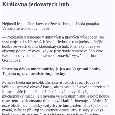
Královna jedovatých hub
Nejhorší lesní nález, který můžete nasbírat, je bledá potápka.
Vyhněte se této smrtící houbě.
— Nejčastěji ji najdeme v dubových a lipových výsadbách, ale
vyskytuje se i v březových lesích. Jedná se o nejnebezpečnější
houbu ze všech druhů kloboukatých hub. Příznaky otravy se
objevují po dni až dvou, kdy se jedy dobře vstřebávají do krve.
Bez pomoci v nemocnici se nelze zotavit,“ vysvětlila Irina
Gorbunova.
Smrtelná dávka muchomůrky je jen asi 30 gramů houby.
Tepelná úprava neodstraňuje toxiny!
Potápka bledá má několik charakteristických rysů. Houba je
většinou špinavě olivové barvy, ale existují bílé a světle nazelenalé
formy. Talíře jsou bílé, možná krémové barvy. Když je plodnice
muchomůrky mladá, je uzavřena ve zvláštním vaku, a když houba
roste,
tento vak zůstane dole na základně
. Jmenuje se Volva. Na
noze bledé muchomůrky
vždycky je tam prsten
. Když je houba
mladá, talíře se přikryjí soukromou dekou, aby se skryly. Když
houba vyroste, to
sundá se a visí na noze ve formě prstenu
.