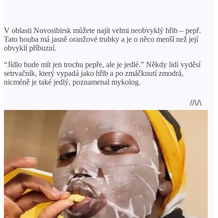
V oblasti Novosibirsk můžete najít velmi neobvyklý hřib – pepř.
Tato houba má jasně oranžové trubky a je o něco menší než její
obvyklí příbuzní.
“Jídlo bude mít jen trochu pepře, ale je jedlé.” Někdy lidi vyděsí
setrvačník, který vypadá jako hřib a po zmáčknutí zmodrá,
nicméně je také jedlý, poznamenal mykolog.