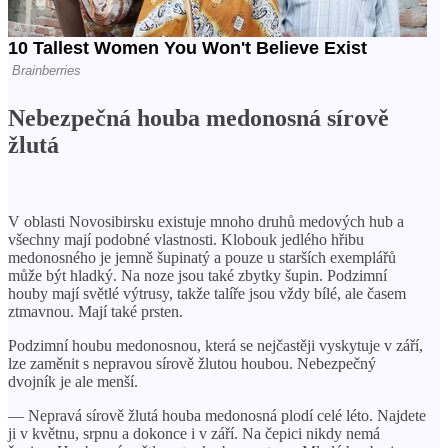
Nebezpečná houba medonosná sírově
žlutá
V oblasti Novosibirsku existuje mnoho druhů medových hub a
všechny mají podobné vlastnosti. Klobouk jedlého hřibu
medonosného je jemně šupinatý a pouze u starších exemplářů
může být hladký. Na noze jsou také zbytky šupin. Podzimní
houby mají světlé výtrusy, takže talíře jsou vždy bílé, ale časem
ztmavnou. Mají také prsten.
Podzimní houbu medonosnou, která se nejčastěji vyskytuje v září,
lze zaměnit s nepravou sírově žlutou houbou. Nebezpečný
dvojník je ale menší.
— Nepravá sírově žlutá houba medonosná plodí celé léto. Najdete
ji v květnu, srpnu a dokonce i v září. Na čepici nikdy nemá