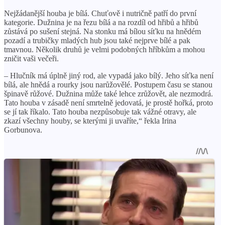
Nejžádanější houba je bílá. Chuťově i nutričně patří do první
kategorie. Dužnina je na řezu bílá a na rozdíl od hřibů a hřibů
zůstává po sušení stejná. Na stonku má bílou síťku na hnědém
pozadí a trubičky mladých hub jsou také nejprve bílé a pak
tmavnou. Několik druhů je velmi podobných hříbkům a mohou
zničit vaši večeři.
– Hlučník má úplně jiný rod, ale vypadá jako bílý. Jeho síťka není
bílá, ale hnědá a rourky jsou narůžovělé. Postupem času se stanou
špinavě růžové. Dužnina může také lehce zrůžovět, ale nezmodrá.
Tato houba v zásadě není smrtelně jedovatá, je prostě hořká, proto
se jí tak říkalo. Tato houba nezpůsobuje tak vážné otravy, ale
zkazí všechny houby, se kterými ji uvaříte,“ řekla Irina
Gorbunova.