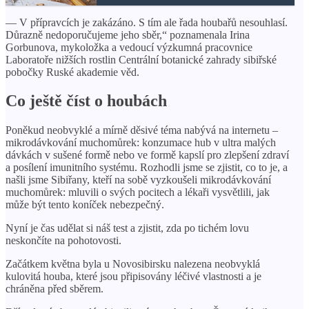
— V přípravcích je zakázáno. S tím ale řada houbařů nesouhlasí.
Důrazně nedoporučujeme jeho sběr,“ poznamenala Irina
Gorbunova, mykoložka a vedoucí výzkumná pracovnice
Laboratoře nižších rostlin Centrální botanické zahrady sibiřské
pobočky Ruské akademie věd.
Co ještě číst o houbách
Poněkud neobvyklé a mírně děsivé téma nabývá na internetu –
mikrodávkování muchomůrek: konzumace hub v ultra malých
dávkách v sušené formě nebo ve formě kapslí pro zlepšení zdraví
a posílení imunitního systému. Rozhodli jsme se zjistit, co to je, a
našli jsme Sibiřany, kteří na sobě vyzkoušeli mikrodávkování
muchomůrek: mluvili o svých pocitech a lékaři vysvětlili, jak
může být tento koníček nebezpečný.
Nyní je čas udělat si náš test a zjistit, zda po tichém lovu
neskončíte na pohotovosti.
Začátkem května byla u Novosibirsku nalezena neobvyklá
kulovitá houba, které jsou připisovány léčivé vlastnosti a je
chráněna před sběrem.