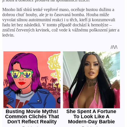
Mnoho lidí sbírá tenké vepřové maso, oceňuje hustou dužinu a
dobrou chuť houby, ale je to časovaná bomba. Houba může
vyvolat silnou autoimunitní reakci i u těch, kteří ji konzumovali
řadu let bez následků. V tomto případě dochází k hemolýze –
zničení červených krvinek, což vede k vážnému poškození jater a
ledvin.