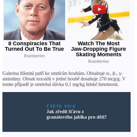
Galerina třásnitá patří ke smrtícím houbám. Obsahuje α-, β-, γ-
aminitiny. Obsah toxoidů v jedné houbě dosahuje 270 mcg/g. V
tomto případě je smrtelná dávka 0,1 mg/kg lidské hmotnosti.
ČTĚTE VÍCE
Jak zředit šťávu z
granátového jablka pro děti?