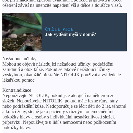
ošetření závisí na intenzitě napadení vší a délce a tloušťce vlasů.
ČTĚTE VÍCE
Jak vyděsit myši v domě?
Nežádoucí účinky
Mohou se objevit následující nežádoucí účinky: podráždění,
zarudnutí a otok kůže. Pokud se takové nežádoucí účinky
vyskytnou, okamžitě přestaňte NITOLIK používat a vyhledejte
lékařskou pomoc.
Kontraindikace
Nepoužívejte NITOLIK, pokud jste alergičtí na některou ze
složek. Nepoužívejte NITOLIK, pokud máte řezné rány, rány
nebo podráždění kůže. Nedoporučuje se léčit děti do 2 let, těhotné
a kojící ženy, stejně jako pacienty s různými onemocněními
pokožky hlavy a osoby s individuální nesnášenlivostí složek
přípravku. Nepoužívejte u lidí s nemocemi nebo poškozením
pokožky hlavy.