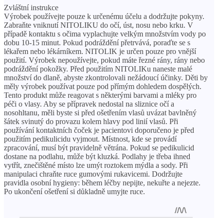
Zvláštní instrukce
Výrobek používejte pouze k určenému účelu a dodržujte pokyny.
Zabraňte vniknutí NITOLIKU do očí, úst, nosu nebo krku. V
případě kontaktu s očima vyplachujte velkým množstvím vody po
dobu 10-15 minut. Pokud podráždění přetrvává, poraďte se s
lékařem nebo lékárníkem. NITOLIK je určen pouze pro vnější
použití. Výrobek nepoužívejte, pokud máte řezné rány, rány nebo
podráždění pokožky. Před použitím NITOLIKu naneste malé
množství do dlaně, abyste zkontrolovali nežádoucí účinky. Děti by
měly výrobek používat pouze pod přímým dohledem dospělých.
Tento produkt může reagovat s některými barvami a mléky pro
péči o vlasy. Aby se přípravek nedostal na sliznice očí a
nosohltanu, měli byste si před ošetřením vlasů uvázat bavlněný
šátek svinutý do provazu kolem hlavy pod linií vlasů. Při
používání kontaktních čoček je pacientovi doporučeno je před
použitím pedikulicidu vyjmout. Místnost, kde se provádí
zpracování, musí být pravidelně větrána. Pokud se pedikulicid
dostane na podlahu, může být kluzká. Podlahy je třeba ihned
vytřít, znečištěné místo lze umýt roztokem mýdla a sody. Při
manipulaci chraňte ruce gumovými rukavicemi. Dodržujte
pravidla osobní hygieny: během léčby nepijte, nekuřte a nejezte.
Po ukončení ošetření si důkladně umyjte ruce.