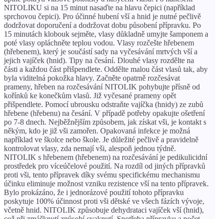
NITOLIKU si na 15 minut nasaďte na hlavu čepici (například
sprchovou čepici). Pro účinné hubení vší a hnid je nutné pečlivě
dodržovat doporučení a dodržovat dobu působení přípravku. Po
15 minutách klobouk sejměte, vlasy důkladně umyjte šamponem a
poté vlasy opláchněte teplou vodou. Vlasy rozčešte hřebenem
(hřebenem), který je součástí sady na vyčesávání mrtvých vší a
jejich vajíček (hnid). Tipy na česání. Dlouhé vlasy rozdělte na
části a každou část přišpendlete. Oddělte malou část vlasů tak, aby
byla viditelná pokožka hlavy. Začněte opatrně rozčesávat
prameny, hřeben na rozčesávání NITOLIK pohybujte přísně od
kořínků ke konečkům vlasů. Již vyčesané prameny opět
přišpendlete. Pomocí ubrousku odstraňte vajíčka (hnidy) ze zubů
hřebene (hřebenu) na česání. V případě potřeby opakujte ošetření
po 7-8 dnech. Nejběžnějším způsobem, jak získat vši, je kontakt s
někým, kdo je již vši zamořen. Opakovaná infekce je možná
například ve školce nebo škole. Je důležité pečlivě a pravidelně
kontrolovat vlasy, zda nemají vši, alespoň jednou týdně.
NITOLIK s hřebenem (hřebenem) na rozčesávání je pedikulicidní
prostředek pro víceúčelové použití. Na rozdíl od jiných přípravků
proti vši, tento přípravek díky svému specifickému mechanismu
účinku eliminuje možnost vzniku rezistence vší na tento přípravek.
Bylo prokázáno, že i jednorázové použití tohoto přípravku
poskytuje 100% účinnost proti vši dětské ve všech fázích vývoje,
včetně hnid. NITOLIK způsobuje dehydrataci vajíček vší (hnid),
což při zmáčknutí způsobí cvaknutí. Spotřeba přípravku a počet