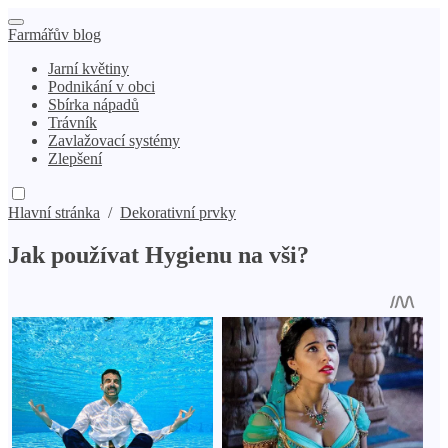
Farmářův blog
Jarní květiny
Podnikání v obci
Sbírka nápadů
Trávník
Zavlažovací systémy
Zlepšení
Hlavní stránka
/
Dekorativní prvky
Jak používat Hygienu na vši?