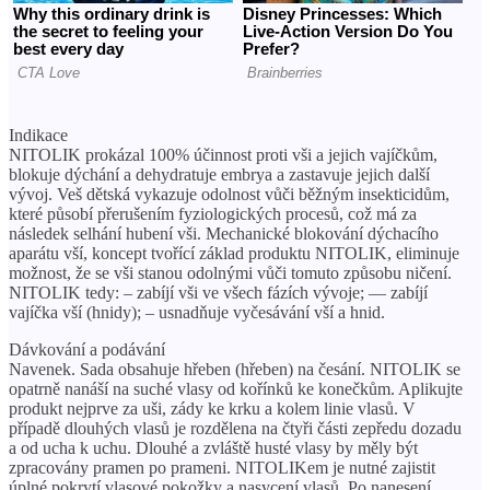
Indikace
NITOLIK prokázal 100% účinnost proti vši a jejich vajíčkům,
blokuje dýchání a dehydratuje embrya a zastavuje jejich další
vývoj. Veš dětská vykazuje odolnost vůči běžným insekticidům,
které působí přerušením fyziologických procesů, což má za
následek selhání hubení vši. Mechanické blokování dýchacího
aparátu vší, koncept tvořící základ produktu NITOLIK, eliminuje
možnost, že se vši stanou odolnými vůči tomuto způsobu ničení.
NITOLIK tedy: – zabíjí vši ve všech fázích vývoje; — zabíjí
vajíčka vší (hnidy); – usnadňuje vyčesávání vší a hnid.
Dávkování a podávání
Navenek. Sada obsahuje hřeben (hřeben) na česání. NITOLIK se
opatrně nanáší na suché vlasy od kořínků ke konečkům. Aplikujte
produkt nejprve za uši, zády ke krku a kolem linie vlasů. V
případě dlouhých vlasů je rozdělena na čtyři části zepředu dozadu
a od ucha k uchu. Dlouhé a zvláště husté vlasy by měly být
zpracovány pramen po prameni. NITOLIKem je nutné zajistit
úplné pokrytí vlasové pokožky a nasycení vlasů. Po nanesení