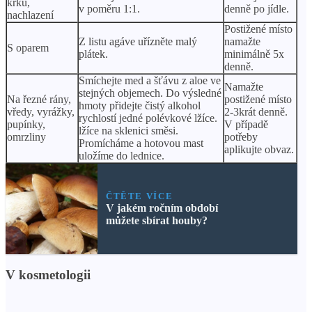
krku,
v poměru 1:1.
denně po jídle.
nachlazení
Postižené místo
Z listu agáve uřízněte malý
namažte
S oparem
plátek.
minimálně 5x
denně.
Smíchejte med a šťávu z aloe ve
Namažte
stejných objemech. Do výsledné
Na řezné rány,
postižené místo
hmoty přidejte čistý alkohol
vředy, vyrážky,
2-3krát denně.
rychlostí jedné polévkové lžíce.
pupínky,
V případě
lžíce na sklenici směsi.
omrzliny
potřeby
Promícháme a hotovou mast
aplikujte obvaz.
uložíme do lednice.
ČTĚTE VÍCE
V jakém ročním období
můžete sbírat houby?
V kosmetologii