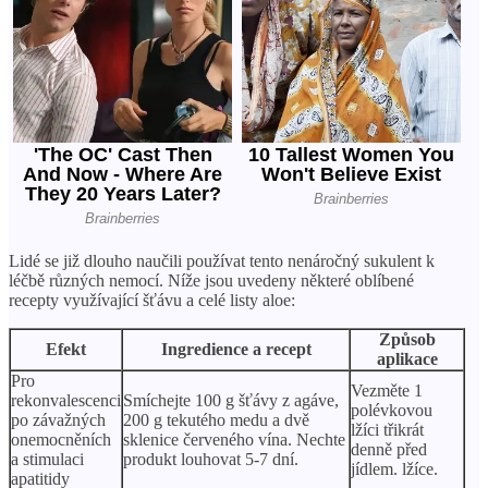
Lidé se již dlouho naučili používat tento nenáročný sukulent k
léčbě různých nemocí. Níže jsou uvedeny některé oblíbené
recepty využívající šťávu a celé listy aloe:
Způsob
Efekt
Ingredience a recept
aplikace
Pro
Vezměte 1
rekonvalescenci
Smíchejte 100 g šťávy z agáve,
polévkovou
po závažných
200 g tekutého medu a dvě
lžíci třikrát
onemocněních
sklenice červeného vína. Nechte
denně před
a stimulaci
produkt louhovat 5-7 dní.
jídlem. lžíce.
apatitidy