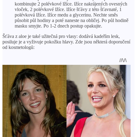
kombinujte 2 polévkové lžíce. lžíce nakrájených ovesných
vloček, 2 polévkové lžíce. lžíce šťávy z této šťavnaté, 1
polévková lžíce. lžíce medu a glycerinu. Nechte směs
působit půl hodiny a poté naneste na obličej. Po půl hodině
masku smyjte. Po 1-2 dnech postup opakujte.
Šťáva z aloe je také užitečná pro vlasy: dodává kadeřím lesk,
posiluje je a vyživuje pokožku hlavy. Zde jsou některá doporučení
od kosmetologů: