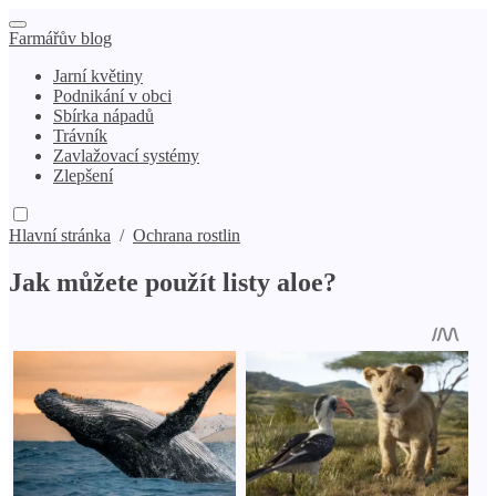
Farmářův blog
Jarní květiny
Podnikání v obci
Sbírka nápadů
Trávník
Zavlažovací systémy
Zlepšení
Hlavní stránka
/
Ochrana rostlin
Jak můžete použít listy aloe?