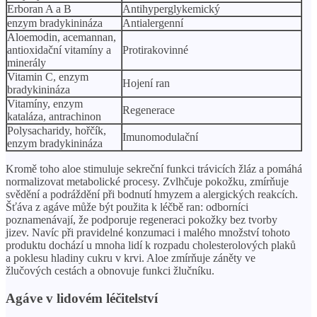
Erboran A a B
Antihyperglykemický
enzym bradykinináza
Antialergenní
Aloemodin, acemannan,
antioxidační vitamíny a
Protirakovinné
minerály
Vitamin C, enzym
Hojení ran
bradykinináza
Vitamíny, enzym
Regenerace
kataláza, antrachinon
Polysacharidy, hořčík,
Imunomodulační
enzym bradykinináza
Kromě toho aloe stimuluje sekreční funkci trávicích žláz a pomáhá
normalizovat metabolické procesy. Zvlhčuje pokožku, zmírňuje
svědění a podráždění při bodnutí hmyzem a alergických reakcích.
Šťáva z agáve může být použita k léčbě ran: odborníci
poznamenávají, že podporuje regeneraci pokožky bez tvorby
jizev. Navíc při pravidelné konzumaci i malého množství tohoto
produktu dochází u mnoha lidí k rozpadu cholesterolových plaků
a poklesu hladiny cukru v krvi. Aloe zmírňuje záněty ve
žlučových cestách a obnovuje funkci žlučníku.
Agáve v lidovém léčitelství