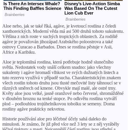
Aloe nebo, jak se také říká, agáve, je kvetoucí rostlina z čeledi
xanthoreických. Moderní věda má asi 500 druhů tohoto sukulentu.
Většina z nich roste v suchých tropických oblastech. Za rodiště
agáve je považován jihozápad Arabského poloostrova a také
ostrovy Curacao a Barbados. Dnes se rostlina pěstuje v Asii,
Africe a Karibiku.
Aloe je teplomilná rostlina, která potřebuje hodně slunečního
světla. Nedostatek vody snáší celkem snadno: jako všechny
sukulenty i agáve hromadí vlhkost ve svých dužnatých listech a
tuto rezervu využívá v případě sucha. Charakteristickým znakem
všech rostlin tohoto druhu jsou tlusté mečovité listy táhnoucí se v
různých směrech od kmene. Obvykle mají malé, ale ostré trny.
Květy aloe jsou velké, jasně oranžové nebo červené, shromážděné
v dlouhém hroznu na tenké stopce. Po odkvětu rostlina vytváří
plod – podlouhlou trojúhelníkovou tobolku se semeny. Doma
rostliny agáve prakticky nekvetou.
Historie používání aloe pro léčebné účely sahá daleko do
minulosti. Je známo, že již před více než 3 lety se z něj vyráběly
léčivé tinktury a masti. Nejcennější částí rostliny jsou střední a