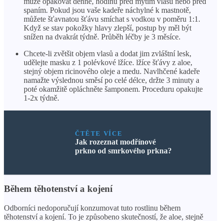
může opakovat denně, hodinu před mytím vlasů nebo před
spaním. Pokud jsou vaše kadeře náchylné k mastnotě,
můžete šťavnatou šťávu smíchat s vodkou v poměru 1:1.
Když se stav pokožky hlavy zlepší, postup by měl být
snížen na dvakrát týdně. Průběh léčby je 3 měsíce.
Chcete-li zvětšit objem vlasů a dodat jim zvláštní lesk,
udělejte masku z 1 polévkové lžíce. lžíce šťávy z aloe,
stejný objem ricinového oleje a medu. Navlhčené kadeře
namažte výslednou směsí po celé délce, držte 3 minuty a
poté okamžitě opláchněte šamponem. Proceduru opakujte
1-2x týdně.
ČTĚTE VÍCE
Jak rozeznat modřínové
prkno od smrkového prkna?
Během těhotenství a kojení
Odborníci nedoporučují konzumovat tuto rostlinu během
těhotenství a kojení. To je způsobeno skutečností, že aloe, stejně