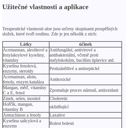
Užitečné vlastnosti a aplikace
Terapeutické vlastnosti aloe jsou určeny skupinami prospěšných
složek, které tvoří rostlinu. Zde je jen několik z nich:
Látky
účinek
Acemannan, aleolitové a
Antifungální, antivirové a
fenylakrylové kyseliny,
antibakteriální, včetně proti
vitamíny
stafylokokům, bacilům úplavice atd.
Kyselina fenolová,
Protizánětlivé a antiseptické
enzymy, steroidy
Acemannan, aloin,
Antitoxické
fenoly, enzym kataláza
Mangan, měď, vitamíny
Zpomaluje proces stárnutí, antioxidant
C a E, fenol
Zinek, selen, inositol
Choleretic
Hořčík, mangan,
uklidňující
vitamíny B
Antrachinon a fenoly
Laxative
Kyselina salicylová a
Bolest bolesti
enzymy