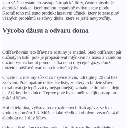
jako většina ostatních zástupců tropické flóry, často způsobuje
alergické reakce, které mohou negativně ovlivnit stav plodu.
Kromě toho má tento produkt laxativní účinek, který je zase plný
vážných problémů se střevy dítěte, které se ještě nevytvořily.
Výroba džusu a odvaru doma
Odšťavňování této šťavnaté rostliny je snadné. Stačí odříznout pár
dužnatých listů, poté je propasírovat mlýnkem na maso a vzniklou
dužinu vymáčknout pomocí sítka nebo obyčejné gázy. Použít
můžete i odšťavňovač nebo kuchyňský lis.
Chcete-li z rostliny získat co nejvíce živin, udržujte ji 20 dní bez
zalévání. Poté opatrně odřízněte listy, ze kterých budete šťávu
extrahovat (je lepší vzít ty nejspodnější), zabalte je do fólie a dejte
na 2 týdny do lednice. Teprve poté byste měli zahájit postup pro
získání šťávy.
Hořká tekutina, vylisovaná z rozdrcených listů agáve, se ředí
vodou v poměru 1:3. Můžete také zředit alkoholem: vezměte 4 díl
alkoholu na 1 díly šťávy.
Odvar z listů aloe se připravuje takto: listy rostliny nakrájejte na