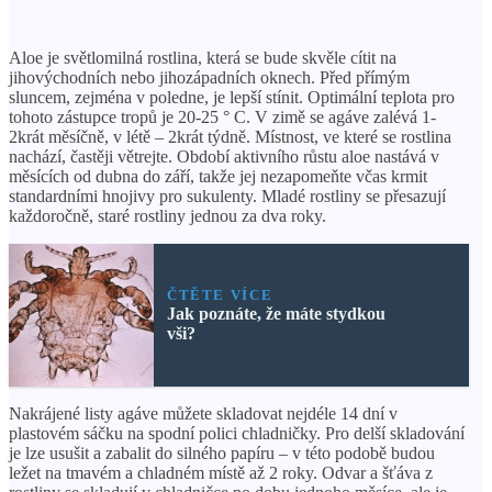
Aloe je světlomilná rostlina, která se bude skvěle cítit na
jihovýchodních nebo jihozápadních oknech. Před přímým
sluncem, zejména v poledne, je lepší stínit. Optimální teplota pro
tohoto zástupce tropů je 20-25 ° С. V zimě se agáve zalévá 1-
2krát měsíčně, v létě – 2krát týdně. Místnost, ve které se rostlina
nachází, častěji větrejte. Období aktivního růstu aloe nastává v
měsících od dubna do září, takže jej nezapomeňte včas krmit
standardními hnojivy pro sukulenty. Mladé rostliny se přesazují
každoročně, staré rostliny jednou za dva roky.
ČTĚTE VÍCE
Jak poznáte, že máte stydkou
vši?
Nakrájené listy agáve můžete skladovat nejdéle 14 dní v
plastovém sáčku na spodní polici chladničky. Pro delší skladování
je lze usušit a zabalit do silného papíru – v této podobě budou
ležet na tmavém a chladném místě až 2 roky. Odvar a šťáva z