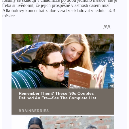
rostliny se skladují v chladničce po dobu jednoho měsíce, ale je
třeba si uvědomit, že jejich prospěšné vlastnosti časem mizí.
Alkoholový koncentrát z aloe vera lze skladovat v lednici až 3
měsíce.