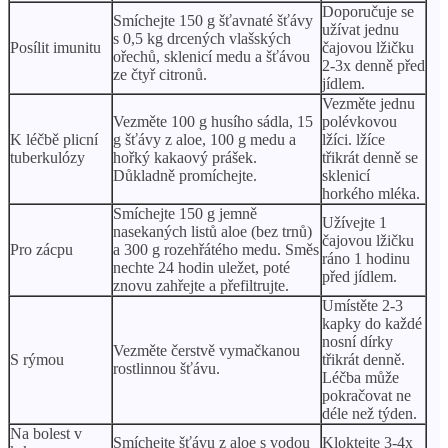
Doporučuje se
Smíchejte 150 g šťavnaté šťávy
užívat jednu
s 0,5 kg drcených vlašských
Posílit imunitu
čajovou lžičku
ořechů, sklenicí medu a šťávou
2-3x denně před
ze čtyř citronů.
jídlem.
Vezměte jednu
Vezměte 100 g husího sádla, 15
polévkovou
K léčbě plicní
g šťávy z aloe, 100 g medu a
lžíci. lžíce
tuberkulózy
hořký kakaový prášek.
třikrát denně se
Důkladně promíchejte.
sklenicí
horkého mléka.
Smíchejte 150 g jemně
Užívejte 1
nasekaných listů aloe (bez trnů)
čajovou lžičku
Pro zácpu
a 300 g rozehřátého medu. Směs
ráno 1 hodinu
nechte 24 hodin uležet, poté
před jídlem.
znovu zahřejte a přefiltrujte.
Umístěte 2-3
kapky do každé
nosní dírky
Vezměte čerstvě vymačkanou
S rýmou
třikrát denně.
rostlinnou šťávu.
Léčba může
pokračovat ne
déle než týden.
Na bolest v
Smíchejte šťávu z aloe s vodou
Kloktejte 3-4x