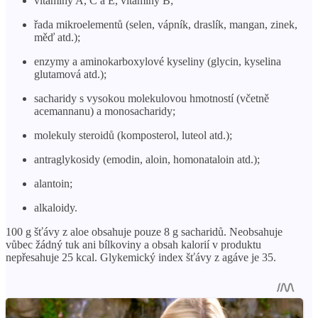
vitamíny A, C a E, vitamíny B;
řada mikroelementů (selen, vápník, draslík, mangan, zinek,
měď atd.);
enzymy a aminokarboxylové kyseliny (glycin, kyselina
glutamová atd.);
sacharidy s vysokou molekulovou hmotností (včetně
acemannanu) a monosacharidy;
molekuly steroidů (komposterol, luteol atd.);
antraglykosidy (emodin, aloin, homonataloin atd.);
alantoin;
alkaloidy.
100 g šťávy z aloe obsahuje pouze 8 g sacharidů. Neobsahuje
vůbec žádný tuk ani bílkoviny a obsah kalorií v produktu
nepřesahuje 25 kcal. Glykemický index šťávy z agáve je 35.