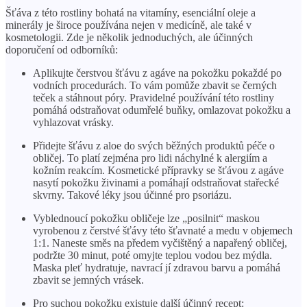
Šťáva z této rostliny bohatá na vitamíny, esenciální oleje a
minerály je široce používána nejen v medicíně, ale také v
kosmetologii. Zde je několik jednoduchých, ale účinných
doporučení od odborníků:
Aplikujte čerstvou šťávu z agáve na pokožku pokaždé po
vodních procedurách. To vám pomůže zbavit se černých
teček a stáhnout póry. Pravidelné používání této rostliny
pomáhá odstraňovat odumřelé buňky, omlazovat pokožku a
vyhlazovat vrásky.
Přidejte šťávu z aloe do svých běžných produktů péče o
obličej. To platí zejména pro lidi náchylné k alergiím a
kožním reakcím. Kosmetické přípravky se šťávou z agáve
nasytí pokožku živinami a pomáhají odstraňovat stařecké
skvrny. Takové léky jsou účinné pro psoriázu.
Vyblednoucí pokožku obličeje lze „posilnit“ maskou
vyrobenou z čerstvé šťávy této šťavnaté a medu v objemech
1:1. Naneste směs na předem vyčištěný a napařený obličej,
podržte 30 minut, poté omyjte teplou vodou bez mýdla.
Maska pleť hydratuje, navrací jí zdravou barvu a pomáhá
zbavit se jemných vrásek.
Pro suchou pokožku existuje další účinný recept: