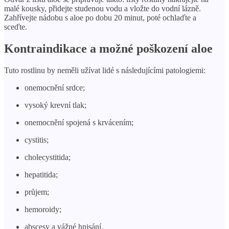
malé kousky, přidejte studenou vodu a vložte do vodní lázně.
Zahřívejte nádobu s aloe po dobu 20 minut, poté ochlaďte a
sceďte.
Kontraindikace a možné poškození aloe
Tuto rostlinu by neměli užívat lidé s následujícími patologiemi:
onemocnění srdce;
vysoký krevní tlak;
onemocnění spojená s krvácením;
cystitis;
cholecystitida;
hepatitida;
průjem;
hemoroidy;
abscesy a vážné hnisání.