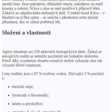
spodní listy. Jsou nakrájeny, důkladně omyty, nakrájeny na malé
kousky a sušeny. Šťáva z aloe se také používá k přípravě léků.
Získává se odpařováním dužnatých listů. Vzniklá hustá šťáva – v
lékařství se jí říká sabur – se smíchá s alkoholem nebo jinými
přísadami, aby se získal potřebný lék.
Složení a vlastnosti
Agáve obsahuje asi 250 aktivních biologických látek. Žádná ze
stávajících rostlin se nemůže pochlubit tak bohatým složením.
Právě díky vysokému obsahu cenných složek vykazuje aloe tak
výrazné léčivé vlastnosti.
Listy rostliny jsou z 97 % tvořeny vodou. Zbývající 3 % pochází
z:
éterické oleje;
fytoncidy a flavonoidy;
taniny a pryskyřice;