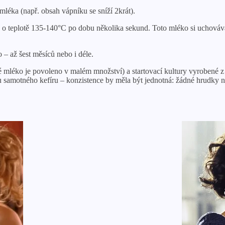
i mléka (např. obsah vápníku se sníží 2krát).
árou o teplotě 135-140°C po dobu několika sekund. Toto mléko si uchov
 – až šest měsíců nebo i déle.
mléko je povoleno v malém množství) a startovací kultury vyrobené z k
u samotného kefíru – konzistence by měla být jednotná: žádné hrudky n