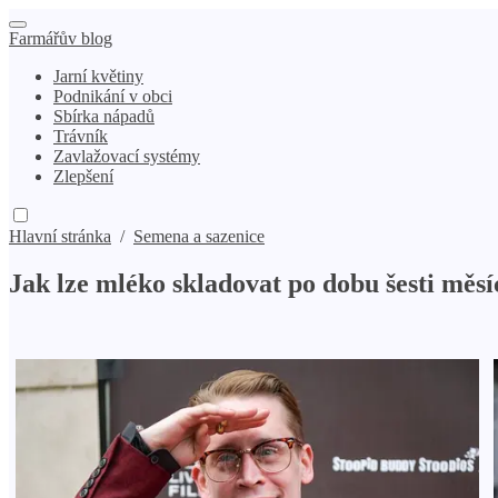
Farmářův blog
Jarní květiny
Podnikání v obci
Sbírka nápadů
Trávník
Zavlažovací systémy
Zlepšení
Hlavní stránka
/
Semena a sazenice
Jak lze mléko skladovat po dobu šesti měs