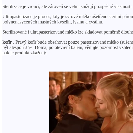
Sterilizace je vroucí, ale zároveň se velmi snižují prospěšné vlastnost
Ultrapasterizace je proces, kdy je syrové mléko ošetřeno sterilní p
polynenasycených mastných kyselin, lysinu a cystinu.
Sterilizované i ultrapasterizované mléko lze skladovat poměrně dlouho
kefír
. Pravý kefír bude obsahovat pouze pasterizované mléko (sušené 
být alespoň 3 %. Doma, po otevření balení, věnujte pozornost vzhled
pak je produkt zkažený.