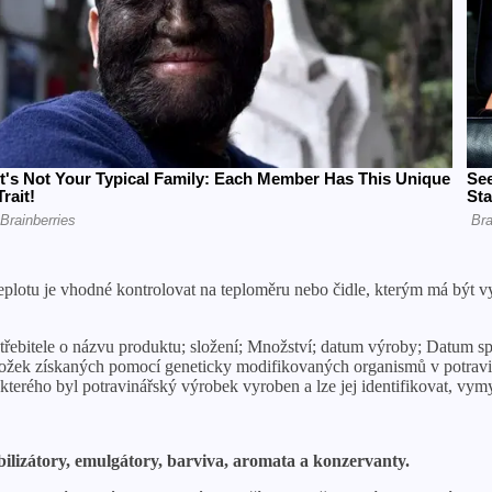
teplotu je vhodné kontrolovat na teploměru nebo čidle, kterým má být
otřebitele o názvu produktu; složení; Množství; datum výroby; Datum s
složek získaných pomocí geneticky modifikovaných organismů v potrav
erého byl potravinářský výrobek vyroben a lze jej identifikovat, vy
ilizátory, emulgátory, barviva, aromata a konzervanty.