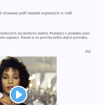
ává významný podíl vitamínů rozpustných ve vodě,
efírových zrn (kefírový startér). Protein(y) v produktu musí
ebo separace. Pokud se na povrchu kefíru objeví syrovátka,