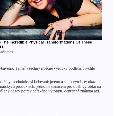
 vybaveno. Téměř všechny mléčné výrobky podléhají rychlé
potřeby; podmínky skladování; jméno a sídlo výrobce; ukazatele
inářských produktech; jednotné označení pro oběh výrobků na
myšlený název potravinářského výrobku, ochranná známka atd.