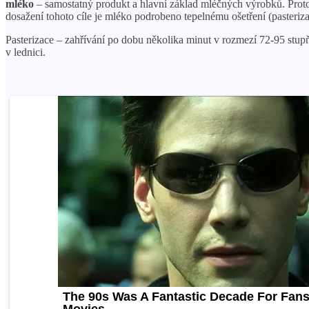
mléko
– samostatný produkt a hlavní základ mléčných výrobků. Proto
dosažení tohoto cíle je mléko podrobeno tepelnému ošetření (pasterizace
Pasterizace – zahřívání po dobu několika minut v rozmezí 72-95 stupň
v lednici.