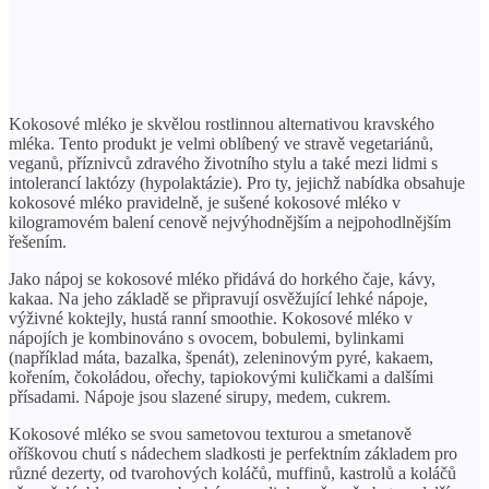
Kokosové mléko je skvělou rostlinnou alternativou kravského
mléka. Tento produkt je velmi oblíbený ve stravě vegetariánů,
veganů, příznivců zdravého životního stylu a také mezi lidmi s
intolerancí laktózy (hypolaktázie). Pro ty, jejichž nabídka obsahuje
kokosové mléko pravidelně, je sušené kokosové mléko v
kilogramovém balení cenově nejvýhodnějším a nejpohodlnějším
řešením.
Jako nápoj se kokosové mléko přidává do horkého čaje, kávy,
kakaa. Na jeho základě se připravují osvěžující lehké nápoje,
výživné koktejly, hustá ranní smoothie. Kokosové mléko v
nápojích je kombinováno s ovocem, bobulemi, bylinkami
(například máta, bazalka, špenát), zeleninovým pyré, kakaem,
kořením, čokoládou, ořechy, tapiokovými kuličkami a dalšími
přísadami. Nápoje jsou slazené sirupy, medem, cukrem.
Kokosové mléko se svou sametovou texturou a smetanově
oříškovou chutí s nádechem sladkosti je perfektním základem pro
různé dezerty, od tvarohových koláčů, muffinů, kastrolů a koláčů