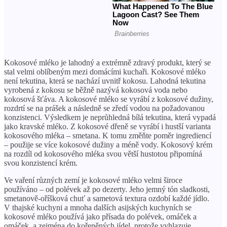
Kokosové mléko je lahodný a extrémně zdravý produkt, který se
stal velmi oblíbeným mezi domácími kuchaři. Kokosové mléko
není tekutina, která se nachází uvnitř kokosu. Lahodná tekutina
vyrobená z kokosu se běžně nazývá kokosová voda nebo
kokosová šťáva. A kokosové mléko se vyrábí z kokosové dužiny,
rozdrtí se na prášek a následně se zředí vodou na požadovanou
konzistenci. Výsledkem je neprůhledná bílá tekutina, která vypadá
jako kravské mléko. Z kokosové dřeně se vyrábí i hustší varianta
kokosového mléka – smetana. K tomu změňte poměr ingrediencí
– použije se více kokosové dužiny a méně vody. Kokosový krém
na rozdíl od kokosového mléka svou větší hustotou připomíná
svou konzistencí krém.
Ve vaření různých zemí je kokosové mléko velmi široce
používáno – od polévek až po dezerty. Jeho jemný tón sladkosti,
smetanově-oříšková chuť a sametová textura ozdobí každé jídlo.
V thajské kuchyni a mnoha dalších asijských kuchyních se
kokosové mléko používá jako přísada do polévek, omáček a
omáček, a zejména do kořeněných jídel, protože vyhlazuje