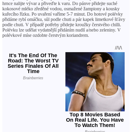
hrnce nalijte vývar a přiveďte k varu. Do pánve přidejte suché
kokosové mléko zředěné vodou, osmažené žampiony a kousky
kuřecího řízku. Po uvaření vaříme 5-7 minut. Do hotové polévky
přidáme rybí omáčku, sůl podle chuti a pár kapek limetkové šťávy
podle chuti. V případě potřeby přidejte kroužky čerstvého chilli.
Polévku lze udělat vydatnější přidáním nudlí a/nebo zeleniny. V
polévkové míse ozdobte čerstvým koriandrem.