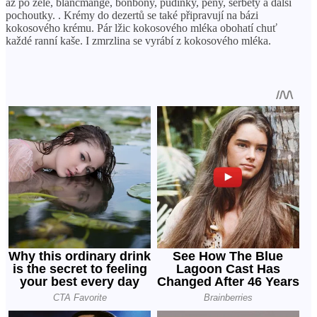
až po želé, blancmange, bonbóny, pudinky, pěny, šerbety a další
pochoutky. . Krémy do dezertů se také připravují na bázi
kokosového krému. Pár lžic kokosového mléka obohatí chuť
každé ranní kaše. I zmrzlina se vyrábí z kokosového mléka.