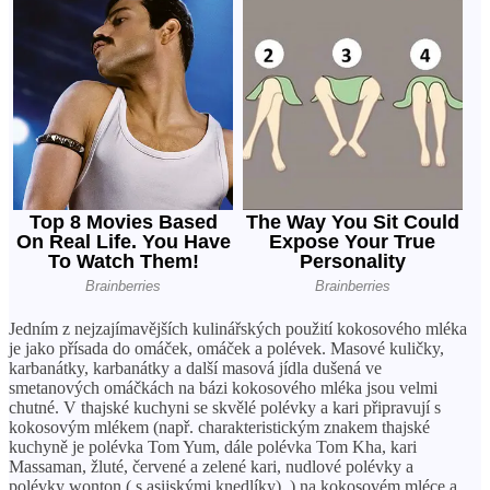
Jedním z nejzajímavějších kulinářských použití kokosového mléka
je jako přísada do omáček, omáček a polévek. Masové kuličky,
karbanátky, karbanátky a další masová jídla dušená ve
smetanových omáčkách na bázi kokosového mléka jsou velmi
chutné. V thajské kuchyni se skvělé polévky a kari připravují s
kokosovým mlékem (např. charakteristickým znakem thajské
kuchyně je polévka Tom Yum, dále polévka Tom Kha, kari
Massaman, žluté, červené a zelené kari, nudlové polévky a
polévky wonton ( s asijskými knedlíky). ) na kokosovém mléce a