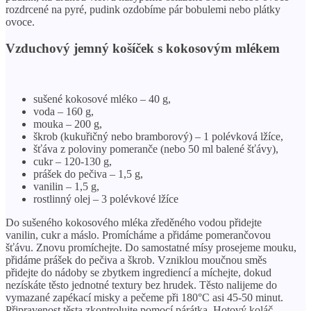
rozdrcené na pyré, pudink ozdobíme pár bobulemi nebo plátky
ovoce.
Vzduchový jemný košíček s kokosovým mlékem
sušené kokosové mléko – 40 g,
voda – 160 g,
mouka – 200 g,
škrob (kukuřičný nebo bramborový) – 1 polévková lžíce,
šťáva z poloviny pomeranče (nebo 50 ml balené šťávy),
cukr – 120-130 g,
prášek do pečiva – 1,5 g,
vanilin – 1,5 g,
rostlinný olej – 3 polévkové lžíce
Do sušeného kokosového mléka zředěného vodou přidejte
vanilin, cukr a máslo. Promícháme a přidáme pomerančovou
šťávu. Znovu promíchejte. Do samostatné mísy prosejeme mouku,
přidáme prášek do pečiva a škrob. Vzniklou moučnou směs
přidejte do nádoby se zbytkem ingrediencí a míchejte, dokud
nezískáte těsto jednotné textury bez hrudek. Těsto nalijeme do
vymazané zapékací misky a pečeme při 180°C asi 45-50 minut.
Připravenost těsta zkontrolujte pomocí párátka. Hotový koláč