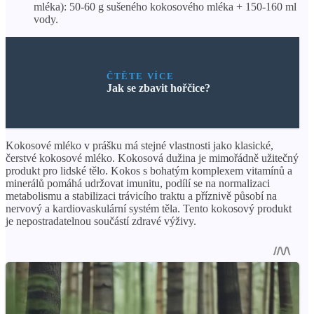
mléka): 50-60 g sušeného kokosového mléka + 150-160 ml
vody.
ČTĚTE VÍCE
Jak se zbavit hořčice?
Kokosové mléko v prášku má stejné vlastnosti jako klasické,
čerstvé kokosové mléko. Kokosová dužina je mimořádně užitečný
produkt pro lidské tělo. Kokos s bohatým komplexem vitamínů a
minerálů pomáhá udržovat imunitu, podílí se na normalizaci
metabolismu a stabilizaci trávicího traktu a příznivě působí na
nervový a kardiovaskulární systém těla. Tento kokosový produkt
je nepostradatelnou součástí zdravé výživy.