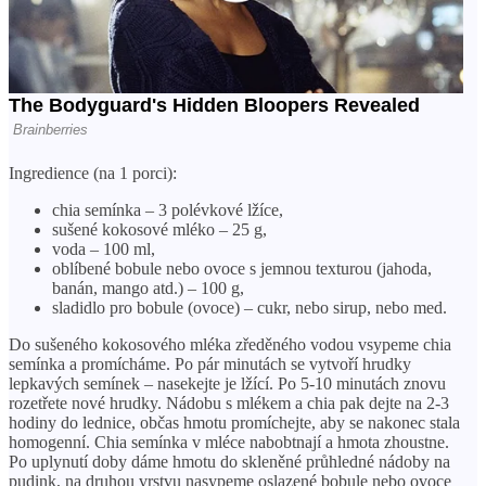
Ingredience (na 1 porci):
chia semínka – 3 polévkové lžíce,
sušené kokosové mléko – 25 g,
voda – 100 ml,
oblíbené bobule nebo ovoce s jemnou texturou (jahoda,
banán, mango atd.) – 100 g,
sladidlo pro bobule (ovoce) – cukr, nebo sirup, nebo med.
Do sušeného kokosového mléka zředěného vodou vsypeme chia
semínka a promícháme. Po pár minutách se vytvoří hrudky
lepkavých semínek – nasekejte je lžící. Po 5-10 minutách znovu
rozetřete nové hrudky. Nádobu s mlékem a chia pak dejte na 2-3
hodiny do lednice, občas hmotu promíchejte, aby se nakonec stala
homogenní. Chia semínka v mléce nabobtnají a hmota zhoustne.
Po uplynutí doby dáme hmotu do skleněné průhledné nádoby na
pudink, na druhou vrstvu nasypeme oslazené bobule nebo ovoce