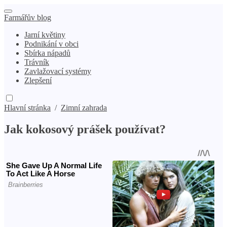
Farmářův blog
Jarní květiny
Podnikání v obci
Sbírka nápadů
Trávník
Zavlažovací systémy
Zlepšení
Hlavní stránka
/
Zimní zahrada
Jak kokosový prášek používat?