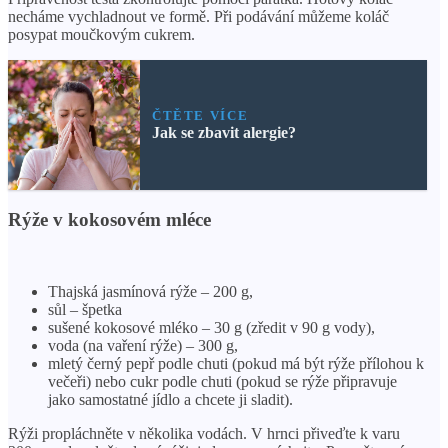
necháme vychladnout ve formě. Při podávání můžeme koláč
posypat moučkovým cukrem.
ČTĚTE VÍCE
Jak se zbavit alergie?
Rýže v kokosovém mléce
Thajská jasmínová rýže – 200 g,
sůl – špetka
sušené kokosové mléko – 30 g (zředit v 90 g vody),
voda (na vaření rýže) – 300 g,
mletý černý pepř podle chuti (pokud má být rýže přílohou k
večeři) nebo cukr podle chuti (pokud se rýže připravuje
jako samostatné jídlo a chcete ji sladit).
Rýži propláchněte v několika vodách. V hrnci přiveďte k varu