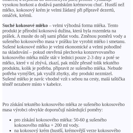
vysokou horkost a dodává pamlskům krémovou chuť. Hustší než
mléko, kokosový krém je velmi žádaný při přípravě dezertů,
omáček, krémů.
Suché kokosové mléko
– velmi výhodná forma mléka. Tento
produkt je přírodní kokosová dužina, která byla rozemleta na
prášek. A musíte do něj sami přidat vodu. Změnou poměrů vody a
sušeného kokosového masa v prášku lze vyrobit mléko i smetanu.
Sušené kokosové mléko je velmi ekonomické a velmi pohodlné
na skladování – pokud otevřená plechovka konzervovaného
kokosového mléka může stát v lednici pouze 2-3 dny a poté se
mléko, které v ní zbývá, zkazí, pak může přesně tolik tekutého
produktu, kolik je potřeba. připravit ze sušeného mléka. Nebude
potřeba vymýšlet, jak využít zbytky, aby produkt nezmizel.
Sušené mléko je navíc vhodné vzít s sebou na cesty, malá taštička
téměř nezabere místo v kabelce.
Pro získání tekutého kokosového mléka ze sušeného kokosového
masa výrobci obvykle doporučují následující poměry:
pro získání kokosového mléka: 50-60 g sušeného
kokosového mléka + 200 ml vody.
na kokosový krém (hustší, krémovější verze kokosového