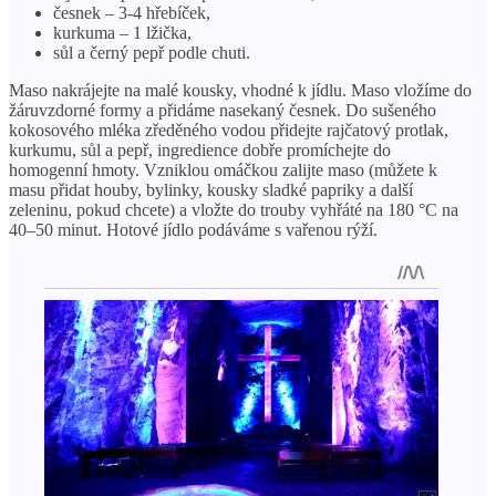
česnek – 3-4 hřebíček,
kurkuma – 1 lžička,
sůl a černý pepř podle chuti.
Maso nakrájejte na malé kousky, vhodné k jídlu. Maso vložíme do
žáruvzdorné formy a přidáme nasekaný česnek. Do sušeného
kokosového mléka zředěného vodou přidejte rajčatový protlak,
kurkumu, sůl a pepř, ingredience dobře promíchejte do
homogenní hmoty. Vzniklou omáčkou zalijte maso (můžete k
masu přidat houby, bylinky, kousky sladké papriky a další
zeleninu, pokud chcete) a vložte do trouby vyhřáté na 180 °C na
40–50 minut. Hotové jídlo podáváme s vařenou rýží.