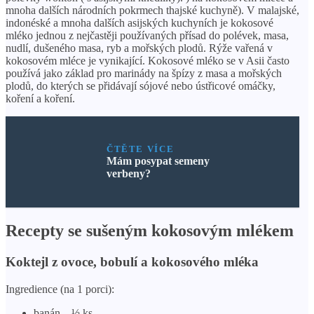
mnoha dalších národních pokrmech thajské kuchyně). V malajské,
indonéské a mnoha dalších asijských kuchyních je kokosové
mléko jednou z nejčastěji používaných přísad do polévek, masa,
nudlí, dušeného masa, ryb a mořských plodů. Rýže vařená v
kokosovém mléce je vynikající. Kokosové mléko se v Asii často
používá jako základ pro marinády na špízy z masa a mořských
plodů, do kterých se přidávají sójové nebo ústřicové omáčky,
koření a koření.
ČTĚTE VÍCE
Mám posypat semeny
verbeny?
Recepty se sušeným kokosovým mlékem
Koktejl z ovoce, bobulí a kokosového mléka
Ingredience (na 1 porci):
banán – ½ ks,