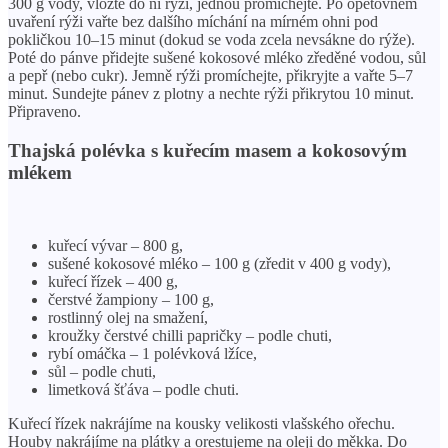
300 g vody, vložte do ní rýži, jednou promíchejte. Po opětovném
uvaření rýži vařte bez dalšího míchání na mírném ohni pod
pokličkou 10–15 minut (dokud se voda zcela nevsákne do rýže).
Poté do pánve přidejte sušené kokosové mléko zředěné vodou, sůl
a pepř (nebo cukr). Jemně rýži promíchejte, přikryjte a vařte 5–7
minut. Sundejte pánev z plotny a nechte rýži přikrytou 10 minut.
Připraveno.
Thajská polévka s kuřecím masem a kokosovým
mlékem
kuřecí vývar – 800 g,
sušené kokosové mléko – 100 g (zředit v 400 g vody),
kuřecí řízek – 400 g,
čerstvé žampiony – 100 g,
rostlinný olej na smažení,
kroužky čerstvé chilli papričky – podle chuti,
rybí omáčka – 1 polévková lžíce,
sůl – podle chuti,
limetková šťáva – podle chuti.
Kuřecí řízek nakrájíme na kousky velikosti vlašského ořechu.
Houby nakrájíme na plátky a orestujeme na oleji do měkka. Do