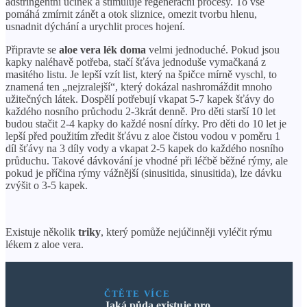
adstringentní účinek a stimuluje regenerační procesy. To vše
pomáhá zmírnit zánět a otok sliznice, omezit tvorbu hlenu,
usnadnit dýchání a urychlit proces hojení.
Připravte se
aloe vera lék doma
velmi jednoduché. Pokud jsou
kapky naléhavě potřeba, stačí šťáva jednoduše vymačkaná z
masitého listu. Je lepší vzít list, který na špičce mírně vyschl, to
znamená ten „nejzralejší“, který dokázal nashromáždit mnoho
užitečných látek. Dospělí potřebují vkapat 5-7 kapek šťávy do
každého nosního průchodu 2-3krát denně. Pro děti starší 10 let
budou stačit 2-4 kapky do každé nosní dírky. Pro děti do 10 let je
lepší před použitím zředit šťávu z aloe čistou vodou v poměru 1
díl šťávy na 3 díly vody a vkapat 2-5 kapek do každého nosního
průduchu. Takové dávkování je vhodné při léčbě běžné rýmy, ale
pokud je příčina rýmy vážnější (sinusitida, sinusitida), lze dávku
zvýšit o 3-5 kapek.
Existuje několik
triky
, který pomůže nejúčinněji vyléčit rýmu
lékem z aloe vera.
ČTĚTE VÍCE
Jaká půda existuje pro