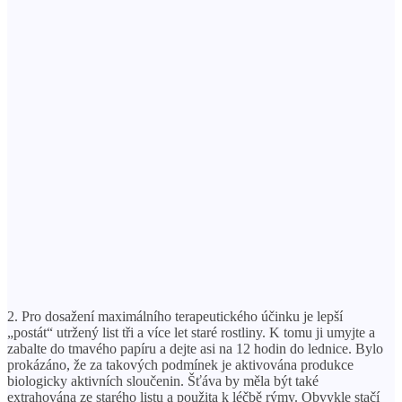
2. Pro dosažení maximálního terapeutického účinku je lepší
„postát“ utržený list tři a více let staré rostliny. K tomu ji umyjte a
zabalte do tmavého papíru a dejte asi na 12 hodin do lednice. Bylo
prokázáno, že za takových podmínek je aktivována produkce
biologicky aktivních sloučenin. Šťáva by měla být také
extrahována ze starého listu a použita k léčbě rýmy. Obvykle stačí