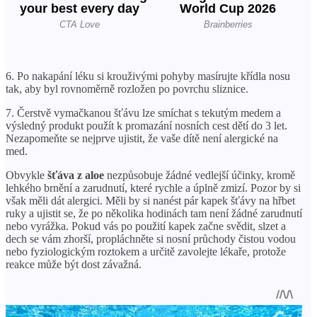
6. Po nakapání léku si krouživými pohyby masírujte křídla nosu
tak, aby byl rovnoměrně rozložen po povrchu sliznice.
7. Čerstvě vymačkanou šťávu lze smíchat s tekutým medem a
výsledný produkt použít k promazání nosních cest dětí do 3 let.
Nezapomeňte se nejprve ujistit, že vaše dítě není alergické na
med.
Obvykle
šťáva z aloe
nezpůsobuje žádné vedlejší účinky, kromě
lehkého brnění a zarudnutí, které rychle a úplně zmizí. Pozor by si
však měli dát alergici. Měli by si nanést pár kapek šťávy na hřbet
ruky a ujistit se, že po několika hodinách tam není žádné zarudnutí
nebo vyrážka. Pokud vás po použití kapek začne svědit, slzet a
dech se vám zhorší, propláchněte si nosní průchody čistou vodou
nebo fyziologickým roztokem a určitě zavolejte lékaře, protože
reakce může být dost závažná.