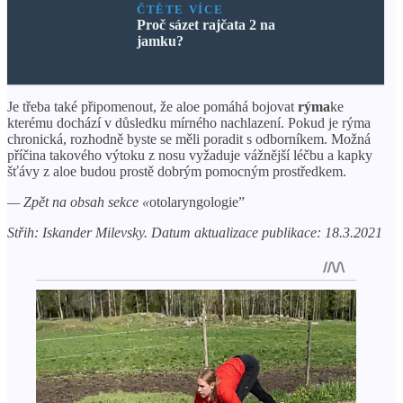
ČTĚTE VÍCE
Proč sázet rajčata 2 na
jamku?
Je třeba také připomenout, že aloe pomáhá bojovat
rýma
ke
kterému dochází v důsledku mírného nachlazení. Pokud je rýma
chronická, rozhodně byste se měli poradit s odborníkem. Možná
příčina takového výtoku z nosu vyžaduje vážnější léčbu a kapky
šťávy z aloe budou prostě dobrým pomocným prostředkem.
— Zpět na obsah sekce «
otolaryngologie”
Střih: Iskander Milevsky. Datum aktualizace publikace: 18.3.2021