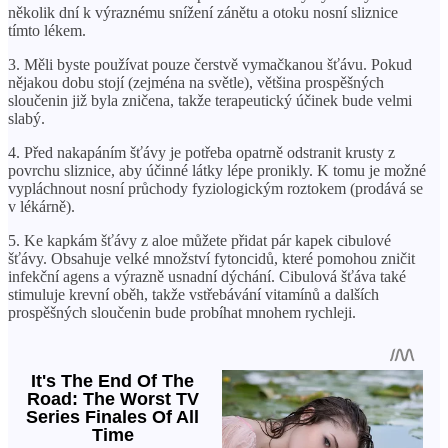
několik dní k výraznému snížení zánětu a otoku nosní sliznice
tímto lékem.
3. Měli byste používat pouze čerstvě vymačkanou šťávu. Pokud
nějakou dobu stojí (zejména na světle), většina prospěšných
sloučenin již byla zničena, takže terapeutický účinek bude velmi
slabý.
4. Před nakapáním šťávy je potřeba opatrně odstranit krusty z
povrchu sliznice, aby účinné látky lépe pronikly. K tomu je možné
vypláchnout nosní průchody fyziologickým roztokem (prodává se
v lékárně).
5. Ke kapkám šťávy z aloe můžete přidat pár kapek cibulové
šťávy. Obsahuje velké množství fytoncidů, které pomohou zničit
infekční agens a výrazně usnadní dýchání. Cibulová šťáva také
stimuluje krevní oběh, takže vstřebávání vitamínů a dalších
prospěšných sloučenin bude probíhat mnohem rychleji.