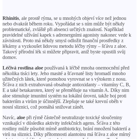
Rhinitis
, ale prostě rýma, se u mnohých objeví více než jednou
nebo dvakrát během roku. Vypořádat se s ním může být někdy
problematické, zvláště při absenci určitých znalostí. Například
pravidelné užívání kapek s adrenergními agonisty nakonec vede k
závislosti. Proto má někdy smysl odložit finanční prostředky z
lékárny a vyzkoušet lidovou metodu léčby rýmy – šťávu z aloe.
Takový přírodní lék si můžete připravit, aniž byste opustili svůj
domov.
Léčivá rostlina aloe
používaná k léčbě mnoha onemocnění před
několika tisíci lety. Jeho masité a šťavnaté listy hromadí mnoho
užitečných látek, které pomohou vyrovnat se s výtokem z nosu.
Šťáva z nich extrahovaná obsahuje antioxidanty – vitamíny C, B,
E a také betakaroten, který se přeměňuje na vitamín A. Díky nim
aloe stimuluje imunitní systém na lokální úrovni, takže boj proti
bakteriím a virům je účinnější. Zlepšuje se také krevní oběh v
nosní sliznici, což pomáhá snižovat zánět.
Navíc,
aloe
při rýmě částečně neutralizuje toxické sloučeniny
vznikající v důsledku aktivity infekčních agens. Šťáva z této
rostliny může působit mírně antibioticky, brání množení bakterií a
virů na sliznici. Díky přítomnosti alantoinu má šťáva z aloe mírný