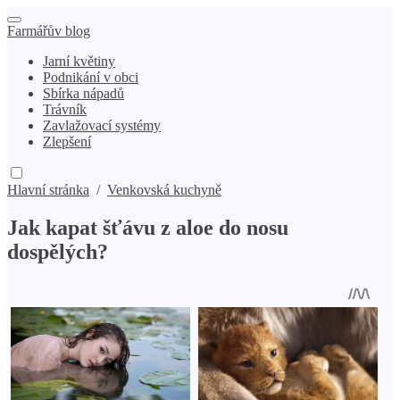
Farmářův blog
Jarní květiny
Podnikání v obci
Sbírka nápadů
Trávník
Zavlažovací systémy
Zlepšení
Hlavní stránka
/
Venkovská kuchyně
Jak kapat šťávu z aloe do nosu
dospělých?