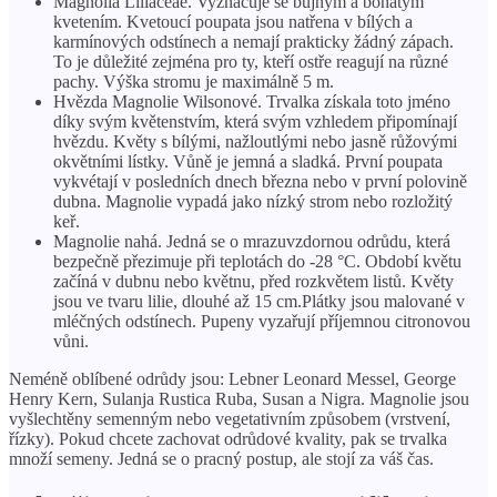
Magnolia Liliaceae. Vyznačuje se bujným a bohatým
kvetením. Kvetoucí poupata jsou natřena v bílých a
karmínových odstínech a nemají prakticky žádný zápach.
To je důležité zejména pro ty, kteří ostře reagují na různé
pachy. Výška stromu je maximálně 5 m.
Hvězda Magnolie Wilsonové. Trvalka získala toto jméno
díky svým květenstvím, která svým vzhledem připomínají
hvězdu. Květy s bílými, nažloutlými nebo jasně růžovými
okvětními lístky. Vůně je jemná a sladká. První poupata
vykvétají v posledních dnech března nebo v první polovině
dubna. Magnolie vypadá jako nízký strom nebo rozložitý
keř.
Magnolie nahá. Jedná se o mrazuvzdornou odrůdu, která
bezpečně přezimuje při teplotách do -28 °C. Období květu
začíná v dubnu nebo květnu, před rozkvětem listů. Květy
jsou ve tvaru lilie, dlouhé až 15 cm.Plátky jsou malované v
mléčných odstínech. Pupeny vyzařují příjemnou citronovou
vůni.
Neméně oblíbené odrůdy jsou: Lebner Leonard Messel, George
Henry Kern, Sulanja Rustica Ruba, Susan a Nigra. Magnolie jsou
vyšlechtěny semenným nebo vegetativním způsobem (vrstvení,
řízky). Pokud chcete zachovat odrůdové kvality, pak se trvalka
množí semeny. Jedná se o pracný postup, ale stojí za váš čas.