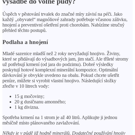
výsadbě do volné půdy?
Úspěch v pěstování trvalek do značné míry závisí na péči. Jako
každý „obyvatel“ magnóliové zahrady potřebuje včasnou zálivku,
hnojení a preventivní ošetření proti chorobám. Nabízíme stručný
přehled těchto postupů.
Podlaha a hnojení
Mladé sazenice mladší než 2 roky nevyžadují hnojivo. Živiny,
které se přidávají do výsadbových jam, jim stačí. Ale tříleté stromy
už potřebují krmení (od jara do podzimu). Dobré výsledky
poskytují hotové komplexní minerální kompozice. Optimální
dávkování je obvykle uvedeno na obalu. Pokud chcete ušetřit
peníze, můžete si vyrobit vlastní hnojivo. Následující složky
zřeďte v 10 litrech vody:
15 g močoviny;
20 g dusičnanu amonného;
1 kg divizna.
Spotřeba krmení na 1 strom je až 40 litrů. Aplikujte ji jednou
měsíčně místo plánovaného zavlažování.
Někdy je v půdě již hodně minerálů. Dodatečné používání hnojiv