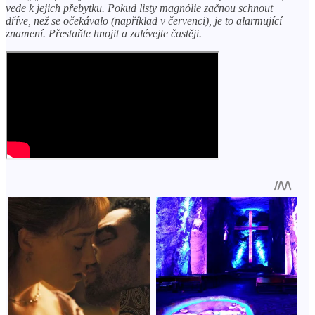
vede k jejich přebytku. Pokud listy magnólie začnou schnout
dříve, než se očekávalo (například v červenci), je to alarmující
znamení. Přestaňte hnojit a zalévejte častěji.