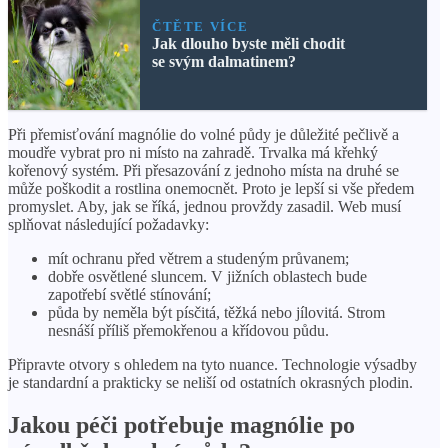
ČTĚTE VÍCE
Jak dlouho byste měli chodit
se svým dalmatinem?
Při přemisťování magnólie do volné půdy je důležité pečlivě a
moudře vybrat pro ni místo na zahradě. Trvalka má křehký
kořenový systém. Při přesazování z jednoho místa na druhé se
může poškodit a rostlina onemocnět. Proto je lepší si vše předem
promyslet. Aby, jak se říká, jednou provždy zasadil. Web musí
splňovat následující požadavky:
mít ochranu před větrem a studeným průvanem;
dobře osvětlené sluncem. V jižních oblastech bude
zapotřebí světlé stínování;
půda by neměla být písčitá, těžká nebo jílovitá. Strom
nesnáší příliš přemokřenou a křídovou půdu.
Připravte otvory s ohledem na tyto nuance. Technologie výsadby
je standardní a prakticky se neliší od ostatních okrasných plodin.
Jakou péči potřebuje magnólie po