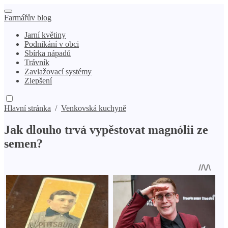
Farmářův blog
Jarní květiny
Podnikání v obci
Sbírka nápadů
Trávník
Zavlažovací systémy
Zlepšení
Hlavní stránka
/
Venkovská kuchyně
Jak dlouho trvá vypěstovat magnólii ze
semen?