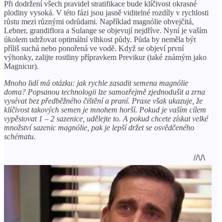
Při dodržení všech pravidel stratifikace bude klíčivost okrasné
plodiny vysoká. V této fázi jsou jasně viditelné rozdíly v rychlosti
růstu mezi různými odrůdami. Například magnólie obvejčitá,
Lebner, grandiflora a Sulange se objevují nejdříve. Nyní je vaším
úkolem udržovat optimální vlhkost půdy. Půda by neměla být
příliš suchá nebo ponořená ve vodě. Když se objeví první
výhonky, zalijte rostliny přípravkem Previkur (také známým jako
Magnicur).
Mnoho lidí má otázku: jak rychle zasadit semena magnólie
doma? Popsanou technologii lze samozřejmě zjednodušit a zrna
vysévat bez předběžného čištění a praní. Praxe však ukazuje, že
klíčivost takových semen je mnohem horší. Pokud je vaším cílem
vypěstovat 1 – 2 sazenice, udělejte to. A pokud chcete získat velké
množství sazenic magnólie, pak je lepší držet se osvědčeného
schématu.