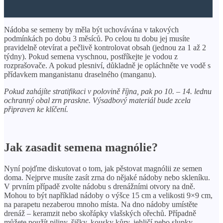
Nádoba se semeny by měla být uchovávána v takových
podmínkách po dobu 3 měsíců. Po celou tu dobu jej musíte
pravidelně otevírat a pečlivě kontrolovat obsah (jednou za 1 až 2
týdny). Pokud semena vyschnou, postříkejte je vodou z
rozprašovače. A pokud plesniví, důkladně je opláchněte ve vodě s
přídavkem manganistanu draselného (manganu).
Pokud zahájíte stratifikaci v polovině října, pak po 10. – 14. lednu
ochranný obal zrn praskne. Výsadbový materiál bude zcela
připraven ke klíčení.
Jak zasadit semena magnólie?
Nyní pojďme diskutovat o tom, jak pěstovat magnólii ze semen
doma. Nejprve musíte zasít zrna do nějaké nádoby nebo skleníku.
V prvním případě zvolte nádobu s drenážními otvory na dně.
Mohou to být například nádoby o výšce 15 cm a velikosti 9×9 cm,
na parapetu nezaberou mnoho místa. Na dno nádoby umístěte
drenáž – keramzit nebo skořápky vlašských ořechů. Případně
můžete použít piliny, šišky, kousky kůry, jehličí nebo slupky