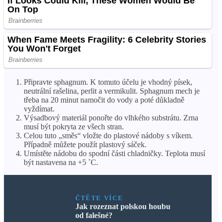
Připravte sphagnum. K tomuto účelu je vhodný písek,
neutrální rašelina, perlit a vermikulit. Sphagnum mech je
třeba na 20 minut namočit do vody a poté důkladně
vyždímat.
Výsadbový materiál ponořte do vlhkého substrátu. Zrna
musí být pokryta ze všech stran.
Celou tuto „směs“ vložte do plastové nádoby s víkem.
Případně můžete použít plastový sáček.
Umístěte nádobu do spodní části chladničky. Teplota musí
být nastavena na +5 ˚С.
ČTĚTE VÍCE
Jak rozeznat polskou houbu
od falešné?