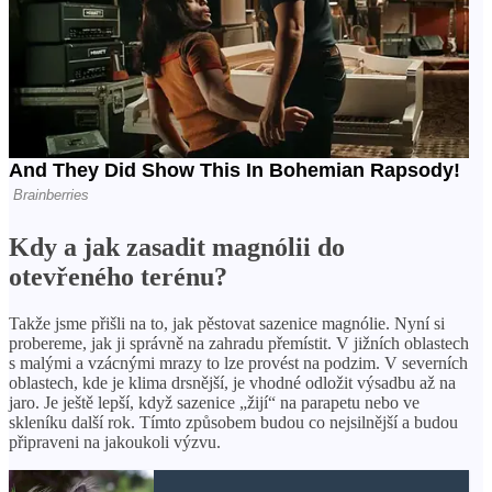
Kdy a jak zasadit magnólii do
otevřeného terénu?
Takže jsme přišli na to, jak pěstovat sazenice magnólie. Nyní si
probereme, jak ji správně na zahradu přemístit. V jižních oblastech
s malými a vzácnými mrazy to lze provést na podzim. V severních
oblastech, kde je klima drsnější, je vhodné odložit výsadbu až na
jaro. Je ještě lepší, když sazenice „žijí“ na parapetu nebo ve
skleníku další rok. Tímto způsobem budou co nejsilnější a budou
připraveni na jakoukoli výzvu.