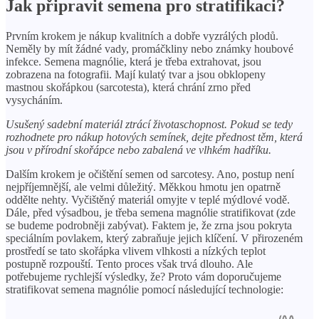
Jak připravit semena pro stratifikaci?
Prvním krokem je nákup kvalitních a dobře vyzrálých plodů.
Neměly by mít žádné vady, promáčkliny nebo známky houbové
infekce. Semena magnólie, která je třeba extrahovat, jsou
zobrazena na fotografii. Mají kulatý tvar a jsou obklopeny
mastnou skořápkou (sarcotesta), která chrání zrno před
vysycháním.
Usušený sadební materiál ztrácí životaschopnost. Pokud se tedy
rozhodnete pro nákup hotových semínek, dejte přednost těm, která
jsou v přírodní skořápce nebo zabalená ve vlhkém hadříku.
Dalším krokem je očištění semen od sarcotesy. Ano, postup není
nejpříjemnější, ale velmi důležitý. Měkkou hmotu jen opatrně
oddělte nehty. Vyčištěný materiál omyjte v teplé mýdlové vodě.
Dále, před výsadbou, je třeba semena magnólie stratifikovat (zde
se budeme podrobněji zabývat). Faktem je, že zrna jsou pokryta
speciálním povlakem, který zabraňuje jejich klíčení. V přirozeném
prostředí se tato skořápka vlivem vlhkosti a nízkých teplot
postupně rozpouští. Tento proces však trvá dlouho. Ale
potřebujeme rychlejší výsledky, že? Proto vám doporučujeme
stratifikovat semena magnólie pomocí následující technologie: