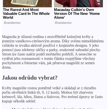
Magnolia je úžasná rostlina s neuvěřitelně krásnými květy a
jemným vanilkovo-citrónovým aroma. Díky svému mimořádnému
vzhledu se trvalka aktivně používá v krajinném designu. S jeho
pomocí jsou zdobeny uličky a parky, soukromé zahradní plochy.
Strom lze často nalézt podél mořského pobřeží. A nenechte se
vyděsit jeho rozmarností: v tomto článku rozptýlíme všechny
pochybnosti a řekneme vám, jak pěstovat magnólii ze semen
doma.
Jakou odrůdu vybrat?
Květy magnólie rostou poměrně velké a skládají se z různého
počtu okvětních lístků (6, 9, 12 kusů). Mohou být zbarveny
krémově, lila, bílou, žlutou a fialovou. Pro terénní úpravy se často
kupuje několik odrůd: