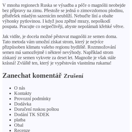
V mnoha regionech Ruska se výsadba a péče o magnólii neobejde
bez přípravy na zimu. Přestože se jedná o zimovzdornou plodinu,
přístřešek mladým sazenicím neublíží. Nebuďte líní a obalte
výhonky pytlovinou. I když jsou zpětné mrazy, nepoškodí
poupata. Pracujte co nejpečlivěji, abyste nepolámali křehké větve.
Jak vidíte, je docela možné pěstovat magnólii ze semen doma.
Tato metoda vám umožní získat strom, který je nejvíce
přizpůsoben klimatu vašeho regionu bydliště. Rozmnožování
semen má samozřejmě i některé nevýhody. Například strom
získaný ze semen vykvete za deset let. Magnolie je však stále
krásná! Zvláště ten, který je vypěstován vlastníma rukama!
Zanechat komentář
Zrušení
O nás
Kontakty
Provozní podmínky
Dodávka
Doručení ruskou poštou
Dodání TK SDEK
platba
Obal
Recenze