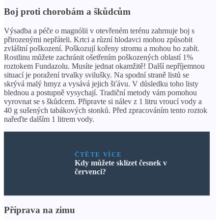
Boj proti chorobám a škůdcům
Výsadba a péče o magnólii v otevřeném terénu zahrnuje boj s
přirozenými nepřáteli. Krtci a různí hlodavci mohou způsobit
zvláštní poškození. Poškozují kořeny stromu a mohou ho zabít.
Rostlinu můžete zachránit ošetřením poškozených oblastí 1%
roztokem Fundazolu. Musíte jednat okamžitě! Další nepříjemnou
situací je poražení trvalky svilušky. Na spodní straně listů se
skrývá malý hmyz a vysává jejich šťávu. V důsledku toho listy
blednou a postupně vysychají. Tradiční metody vám pomohou
vyrovnat se s škůdcem. Připravte si nálev z 1 litru vroucí vody a
40 g sušených tabákových stonků. Před zpracováním tento roztok
nařeďte dalším 1 litrem vody.
ČTĚTE VÍCE
Kdy můžete sklízet česnek v
červenci?
Příprava na zimu