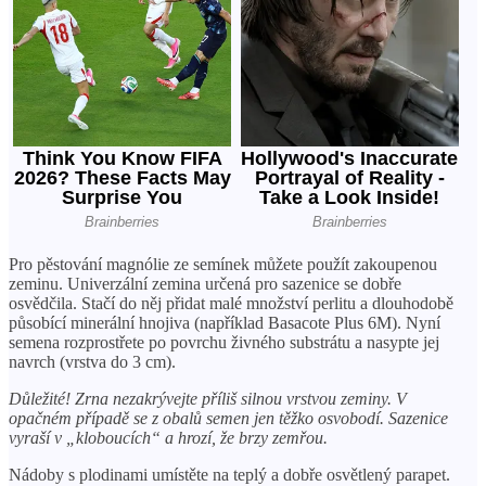
Pro pěstování magnólie ze semínek můžete použít zakoupenou
zeminu. Univerzální zemina určená pro sazenice se dobře
osvědčila. Stačí do něj přidat malé množství perlitu a dlouhodobě
působící minerální hnojiva (například Basacote Plus 6M). Nyní
semena rozprostřete po povrchu živného substrátu a nasypte jej
navrch (vrstva do 3 cm).
Důležité! Zrna nezakrývejte příliš silnou vrstvou zeminy. V
opačném případě se z obalů semen jen těžko osvobodí. Sazenice
vyraší v „kloboucích“ a hrozí, že brzy zemřou.
Nádoby s plodinami umístěte na teplý a dobře osvětlený parapet.