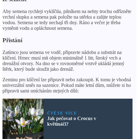
Aby semena rychleji vyklíčila, pilníkem na nehty trochu odřízněte
vrchní slupku a semena pak položte na utěrku a zalijte teplou
vodou. Semena se tedy nechají tři dny. Ráno a večer je třeba
vyměnit vodu a opláchnout semena.
Přistání
Zatímco jsou semena ve vodě, připravte nádobu a substrát na
klíčení. Hrnec musí mít objem minimálně 1 litr, široký vrch a
drenážní otvory. Na dno se v rovnoměrné vrstvě ukládá jemný
štěrk, který bude sloužit jako drenáž.
Zeminu pro klíčení lze připravit nebo zakoupit. K tomu je vhodná
univerzální směs na sazenice. Pokud máte letní dům, můžete si ho
připravit sami smícháním stejných dílů:
ČTĚTE VÍCE
Jak pečovat o Crocus v
květináči?