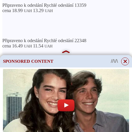
Připraveno k odeslání Rychlé odeslání 13359
cena 18.99
13.29
UAH
UAH
Připraveno k odeslání Rychlé odeslání 22348
cena 16.49
11.54
UAH
UAH
SPONSORED CONTENT
Připraveno k odeslání Rychlé odeslání 32497
cena 10.46
8.37
UAH
UAH
Připraveno k odeslání Rychlé odeslání 10759
cena 6.90
4.83
UAH
UAH