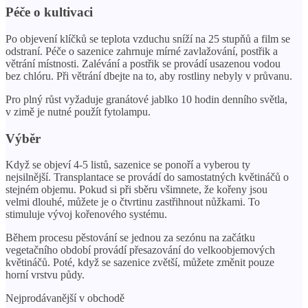
Péče o kultivaci
Po objevení klíčků se teplota vzduchu sníží na 25 stupňů a film se
odstraní. Péče o sazenice zahrnuje mírné zavlažování, postřik a
větrání místnosti. Zalévání a postřik se provádí usazenou vodou
bez chlóru. Při větrání dbejte na to, aby rostliny nebyly v průvanu.
Pro plný růst vyžaduje granátové jablko 10 hodin denního světla,
v zimě je nutné použít fytolampu.
Výběr
Když se objeví 4-5 listů, sazenice se ponoří a vyberou ty
nejsilnější. Transplantace se provádí do samostatných květináčů o
stejném objemu. Pokud si při sběru všimnete, že kořeny jsou
velmi dlouhé, můžete je o čtvrtinu zastřihnout nůžkami. To
stimuluje vývoj kořenového systému.
Během procesu pěstování se jednou za sezónu na začátku
vegetačního období provádí přesazování do velkoobjemových
květináčů. Poté, když se sazenice zvětší, můžete změnit pouze
horní vrstvu půdy.
Nejprodávanější v obchodě