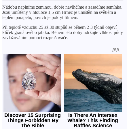
Nádobu naplníme zeminou, dobře navlhčíme a zasadíme semínka.
Jsou umístěny v hloubce 1,5 cm Hrnec je umístěn na světlém a
teplém parapetu, povrch je pokryt filmem.
Při teplotě vzduchu 25 až 30 stupňů se během 2-3 týdnů objeví
klíček granátového jablka. Během této doby udržujte vlhkost půdy
zavlažováním pomocí rozprašovače.