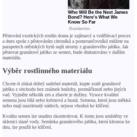
Pěstování exotických rostlin doma je zajímavý a vzdělávací proces
a dnes spolu s pěstováním citroníků a pomerančovníků můžete na
parapetech městských bytů najít stromy z granátového jablka. Jak
pěstovat granátové jablko ze semen, bude diskutováno v dalším
materiálu.
Výběr rostlinného materiálu
Chcete-li získat dobrý sadební materiál, kupte zralé granátové
jablko z obchodu bez známek hniloby, promáčknutí nebo jiných
vad. Vyjměte několik zrn a zbavte je dužiny. Vysoce kvalitní
semena jsou bílá nebo krémová a hustá. Semena, která jsou měkká
nebo mají nazelenalý nádech, nejsou vhodná ke klíčení.
Kvalitu semen lze snadno zkontrolovat. K tomu jsou umístěny ve
sklenici slané vody. Semínka granátového jablka, která klesnou ke
dnu, lze použít ke klíčení.