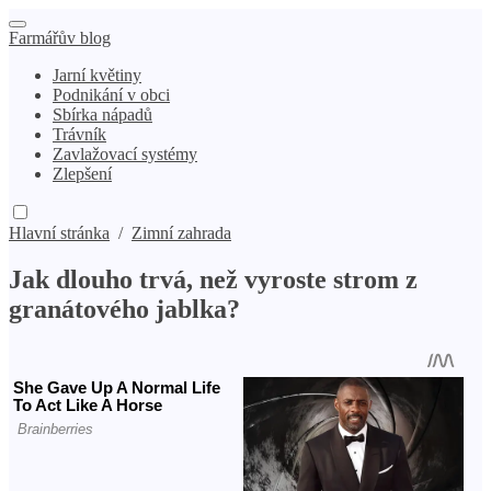
Farmářův blog
Jarní květiny
Podnikání v obci
Sbírka nápadů
Trávník
Zavlažovací systémy
Zlepšení
Hlavní stránka
/
Zimní zahrada
Jak dlouho trvá, než vyroste strom z
granátového jablka?