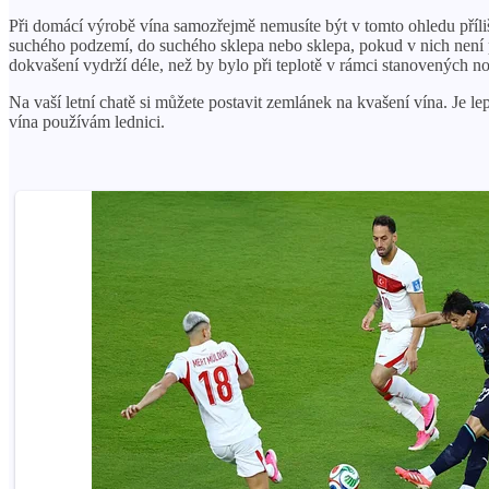
Při domácí výrobě vína samozřejmě nemusíte být v tomto ohledu příliš
suchého podzemí, do suchého sklepa nebo sklepa, pokud v nich není 
dokvašení vydrží déle, než by bylo při teplotě v rámci stanovených n
Na vaší letní chatě si můžete postavit zemlánek na kvašení vína. Je l
vína používám lednici.