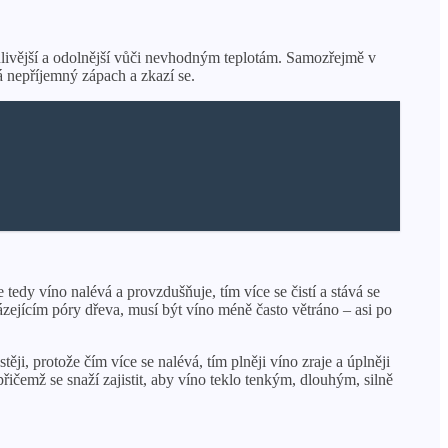
vanlivější a odolnější vůči nevhodným teplotám. Samozřejmě v
ká nepříjemný zápach a zkazí se.
tedy víno nalévá a provzdušňuje, tím více se čistí a stává se
ejícím póry dřeva, musí být víno méně často větráno – asi po
ji, protože čím více se nalévá, tím plněji víno zraje a úplněji
ičemž se snaží zajistit, aby víno teklo tenkým, dlouhým, silně