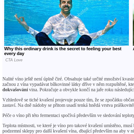
Nalité víno ještě není úplně čiré. Obsahuje také určité množství kva
začnou z vína vypadávat bílkovinné látky dříve v něm rozpuštěné, kter
dokvašování
vina. Pokračuje a obvykle končí na jaře roku následujíc
Vzhledově se tiché kvašení projevuje pouze tím, že se zpočátku občas
zastaví. Na dně nádoby se přitom usadí tenká hnědá vrstva práškovitéh
Péče o víno při této fermentaci spočívá především ve sledování teplot
Teplota místnosti, ve které je víno pro takové kvašení umístěno, mus
podzemní sklepy pro další kvašení vína, dbající především na aby v n