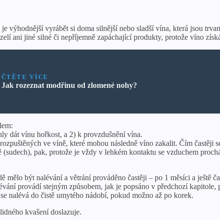
je výhodnější vyrábět si doma silnější nebo sladší vína, která jsou tr
zelí ani jiné silné či nepříjemně zapáchající produkty, protože víno zís
ČTĚTE VÍCE
Jak rozeznat modřinu od zlomené nohy?
lem:
ly dát vínu hořkost, a 2) k provzdušnění vína.
rozpuštěných ve víně, které mohou následně víno zakalit. Čím častěji se 
(sudech), pak, protože je vždy v lehkém kontaktu se vzduchem procház
lo být nalévání a větrání prováděno častěji – po 1 měsíci a ještě častě
évání provádí stejným způsobem, jak je popsáno v předchozí kapitole, př
í se nalévá do čistě umytého nádobí, pokud možno až po korek.
klidného kvašení doslazuje.