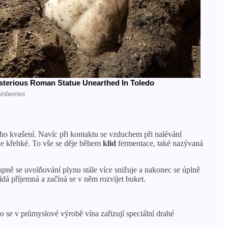
ého kvašení. Navíc při kontaktu se vzduchem při nalévání
ude křehké. To vše se děje během
klid
fermentace, také nazývaná
upně se uvolňování plynu stále více snižuje a nakonec se úplně
ídá příjemná a začíná se v něm rozvíjet buket.
o se v průmyslové výrobě vína zařizují speciální drahé