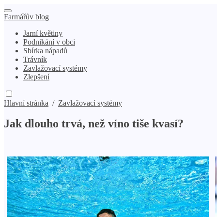
Farmářův blog
Jarní květiny
Podnikání v obci
Sbírka nápadů
Trávník
Zavlažovací systémy
Zlepšení
Hlavní stránka
/
Zavlažovací systémy
Jak dlouho trvá, než víno tiše kvasí?