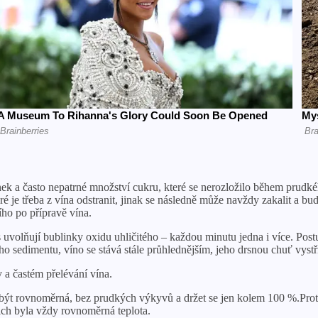
sinek a často nepatrné množství cukru, které se nerozložilo během prudk
é je třeba z vína odstranit, jinak se následně může navždy zakalit a b
ího po přípravě vína.
 uvolňují bublinky oxidu uhličitého – každou minutu jedna i více. Post
o sedimentu, víno se stává stále průhlednějším, jeho drsnou chuť vystř
y a častém přelévání vína.
í být rovnoměrná, bez prudkých výkyvů a držet se jen kolem 100 %.Prot
ich byla vždy rovnoměrná teplota.