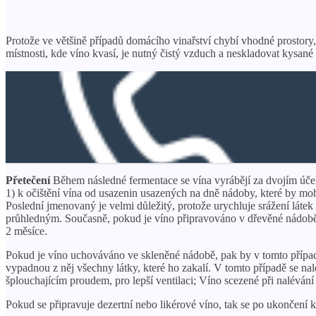
Protože ve většině případů domácího vinařství chybí vhodné prostory, 
místnosti, kde víno kvasí, je nutný čistý vzduch a neskladovat kysané 
Přetečení
Během následné fermentace se vína vyrábějí za dvojím úče
1) k očištění vína od usazenin usazených na dně nádoby, které by moh
Poslední jmenovaný je velmi důležitý, protože urychluje srážení látek 
průhledným. Současně, pokud je víno připravováno v dřevěné nádobě 
2 měsíce.
Pokud je víno uchováváno ve skleněné nádobě, pak by v tomto případě mě
vypadnou z něj všechny látky, které ho zakalí. V tomto případě se nal
šplouchajícím proudem, pro lepší ventilaci; Víno scezené při naléván
Pokud se připravuje dezertní nebo likérové ​​víno, tak se po ukončení 