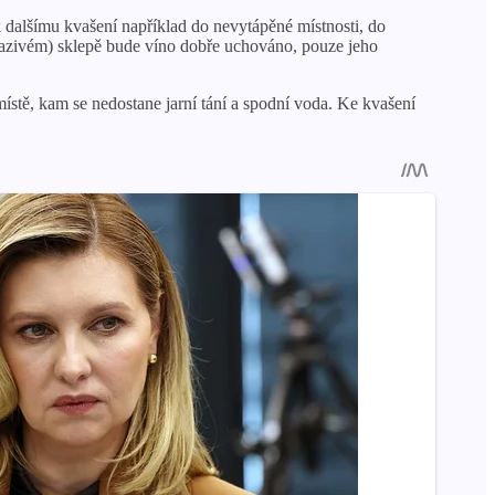
k dalšímu kvašení například do nevytápěné místnosti, do
razivém) sklepě bude víno dobře uchováno, pouze jeho
místě, kam se nedostane jarní tání a spodní voda. Ke kvašení