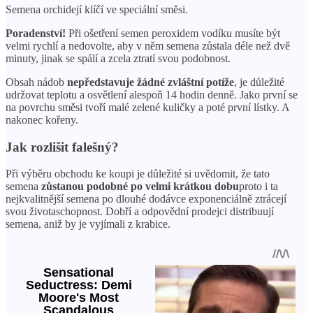
Semena orchidejí klíčí ve speciální směsi.
Poradenství!
Při ošetření semen peroxidem vodíku musíte být
velmi rychlí a nedovolte, aby v něm semena zůstala déle než dvě
minuty, jinak se spálí a zcela ztratí svou podobnost.
Obsah nádob
nepředstavuje žádné zvláštní potíže
, je důležité
udržovat teplotu a osvětlení alespoň 14 hodin denně. Jako první se
na povrchu směsi tvoří malé zelené kuličky a poté první lístky. A
nakonec kořeny.
Jak rozlišit falešný?
Při výběru obchodu ke koupi je důležité si uvědomit, že tato
semena
zůstanou podobné po velmi krátkou dobu
proto i ta
nejkvalitnější semena po dlouhé dodávce exponenciálně ztrácejí
svou životaschopnost. Dobří a odpovědní prodejci distribuují
semena, aniž by je vyjímali z krabice.