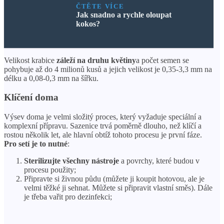
ČTĚTE VÍCE
Jak snadno a rychle oloupat
kokos?
Velikost krabice
záleží na druhu květiny
a počet semen se
pohybuje až do 4 milionů kusů a jejich velikost je 0,35-3,3 mm na
délku a 0,08-0,3 mm na šířku.
Klíčení doma
Výsev doma je velmi složitý proces, který vyžaduje speciální a
komplexní přípravu. Sazenice trvá poměrně dlouho, než klíčí a
rostou několik let, ale hlavní obtíž tohoto procesu je první fáze.
Pro setí je to nutné
:
Sterilizujte všechny nástroje
a povrchy, které budou v
procesu použity;
Připravte si živnou půdu (můžete ji koupit hotovou, ale je
velmi těžké ji sehnat. Můžete si připravit vlastní směs). Dále
je třeba vařit pro dezinfekci;