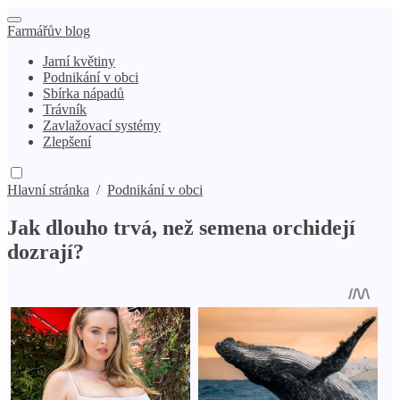
Farmářův blog
Jarní květiny
Podnikání v obci
Sbírka nápadů
Trávník
Zavlažovací systémy
Zlepšení
Hlavní stránka
/
Podnikání v obci
Jak dlouho trvá, než semena orchidejí
dozrají?