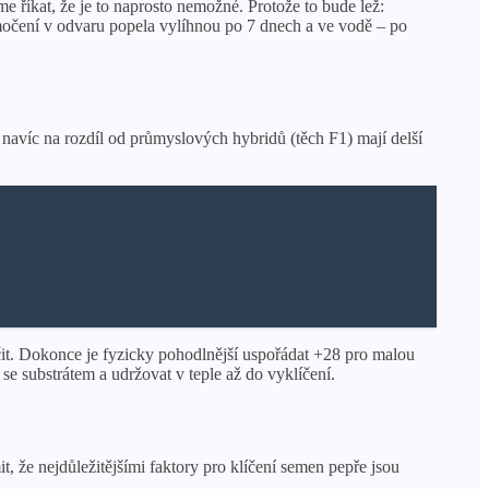
 říkat, že je to naprosto nemožné. Protože to bude lež:
amočení v odvaru popela vylíhnou po 7 dnech a ve vodě – po
navíc na rozdíl od průmyslových hybridů (těch F1) mají delší
íčit. Dokonce je fyzicky pohodlnější uspořádat +28 pro malou
se substrátem a udržovat v teple až do vyklíčení.
, že nejdůležitějšími faktory pro klíčení semen pepře jsou