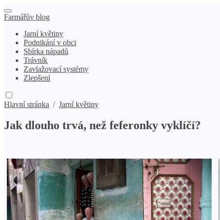
Farmářův blog
Jarní květiny
Podnikání v obci
Sbírka nápadů
Trávník
Zavlažovací systémy
Zlepšení
Hlavní stránka
/
Jarní květiny
Jak dlouho trvá, než feferonky vyklíčí?