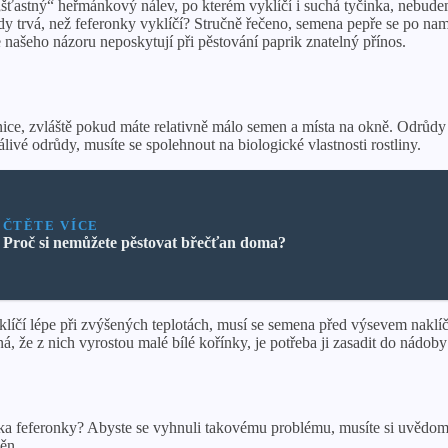
šťastný“ heřmánkový nálev, po kterém vyklíčí i suchá tyčinka, nebudeme
edy trvá, než feferonky vyklíčí? Stručně řečeno, semena pepře se po n
e našeho názoru neposkytují při pěstování paprik znatelný přínos.
nice, zvláště pokud máte relativně málo semen a místa na okně. Odrůdy 
livé odrůdy, musíte se spolehnout na biologické vlastnosti rostliny.
ČTĚTE VÍCE
Proč si nemůžete pěstovat břečťan doma?
é klíčí lépe při zvýšených teplotách, musí se semena před výsevem nakl
, že z nich vyrostou malé bílé kořínky, je potřeba ji zasadit do nádoby 
ínka feferonky? Abyste se vyhnuli takovému problému, musíte si uvědomit
měn.