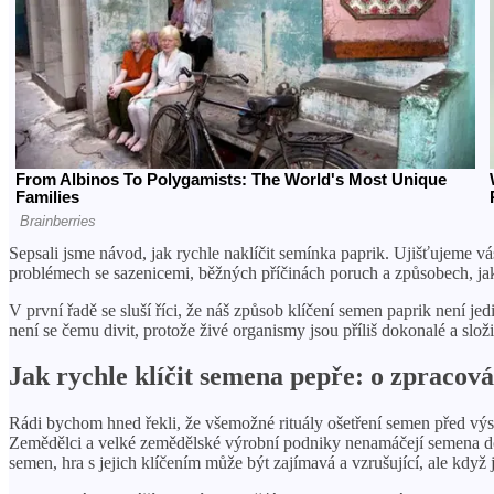
Sepsali jsme návod, jak rychle naklíčit semínka paprik. Ujišťujeme vás
problémech se sazenicemi, běžných příčinách poruch a způsobech, jak
V první řadě se sluší říci, že náš způsob klíčení semen paprik není j
není se čemu divit, protože živé organismy jsou příliš dokonalé a slo
Jak rychle klíčit semena pepře: o zpracov
Rádi bychom hned řekli, že všemožné rituály ošetření semen před výs
Zemědělci a velké zemědělské výrobní podniky nenamáčejí semena do
semen, hra s jejich klíčením může být zajímavá a vzrušující, ale když j