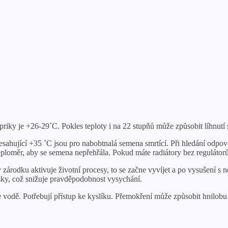
apriky je +26-29˚С. Pokles teploty i na 22 stupňů může způsobit líhnutí
řesahující +35 ˚С jsou pro nabobtnalá semena smrtící. Při hledání odpov
teploměr, aby se semena nepřehřála. Pokud máte radiátory bez regulátorů,
v zárodku aktivuje životní procesy, to se začne vyvíjet a po vysušení s n
sky, což snižuje pravděpodobnost vysychání.
e vodě. Potřebují přístup ke kyslíku. Přemokření může způsobit hnilob