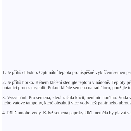
1. Je příliš chladno. Optimální teplota pro úspěšné vyklíčení semen p
2. Je příliš horko. Během klíčení sledujte teplotu v nádobě. Teploty p
botanici proces urychlit. Pokud klíčíte semena na radiátoru, použijte 
3. Vysychání. Pro semena, která začala klíčit, není nic horšího. Voda 
nebo vatové tampony, které obsahují více vody než papír nebo ubrou
4. Příliš mnoho vody. Když semena papriky klíčí, neměla by plavat v