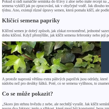
Pokud si rádi namáčíte semínka do šťávy z aloe nebo máte recept na „
semena vyklíčí jak po zpracování, tak v obyčejné vodě. Jak dlouho t
týdnu. Ano, existují různé úpravy semen, která pomalu klíčí, ale podl
Klíčící semena papriky
Klíčení semen je dobrý způsob, jak získat rovnoměrné, jednotné saze
dobu klíčení. Když přemýšlíte, jak klíčit semena feferonky nebo její pá
A protože naprostá většina extra pálivých papriček jsou odrůdy, kter
nádobu než pro desítky šálků. Poté, co se semena vylíhnou, to znamená
Co se může pokazit?
„Skoro jim strhnu hvězdu z nebe, ale nechtějí vyrašit. Jak klíčit sem
pouze dva faktory: teplo a vlhkost, které musí být konstantní, beze z