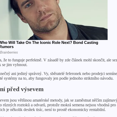
, že to funguje perfektně. V zásadě by zde článek mohl skončit, ale sezó
 se jim vyhnout.
edinečný ani jediný správný. Vy, sběratelé feferonek nebo prodejci semín
žité systémy na to, aby fungovaly jen podle jednoho striktního návodu.
ání před výsevem
evem jsou většinou amatérské metody, jak se zaměstnat něčím zajímavým
 různých roztoků a odvarů, protože mokrá semena nejsou vhodná pro 
ich je několik desítek tisíc, není to prostě ekonomicky rentabilní.