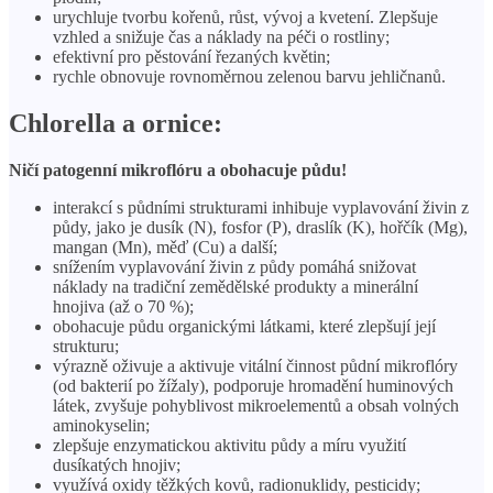
urychluje tvorbu kořenů, růst, vývoj a kvetení. Zlepšuje
vzhled a snižuje čas a náklady na péči o rostliny;
efektivní pro pěstování řezaných květin;
rychle obnovuje rovnoměrnou zelenou barvu jehličnanů.
Chlorella a ornice:
Ničí patogenní mikroflóru a obohacuje půdu!
interakcí s půdními strukturami inhibuje vyplavování živin z
půdy, jako je dusík (N), fosfor (P), draslík (K), hořčík (Mg),
mangan (Mn), měď (Cu) a další;
snížením vyplavování živin z půdy pomáhá snižovat
náklady na tradiční zemědělské produkty a minerální
hnojiva (až o 70 %);
obohacuje půdu organickými látkami, které zlepšují její
strukturu;
výrazně oživuje a aktivuje vitální činnost půdní mikroflóry
(od bakterií po žížaly), podporuje hromadění huminových
látek, zvyšuje pohyblivost mikroelementů a obsah volných
aminokyselin;
zlepšuje enzymatickou aktivitu půdy a míru využití
dusíkatých hnojiv;
využívá oxidy těžkých kovů, radionuklidy, pesticidy;