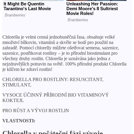
Chlorella je velmi cenná jednobuněčná řasa, obsahuje velké
množství bílkovin, vitamínů a skvěle se hodí pro použití na
zahradě. Pomocí chlorelly můžete ošetřovat semena, sazenice,
sazenice, postřikovat rostliny – je to přírodní biostimulant pro
všechny druhy rostlin. Chlorella je uznávána jako jedna z
nejzdravějších potravin na světě. 100% přírodní produkt Chlorella
je klíčem ke zdraví rostlin!
CHLORELLA PRO ROSTLINY: RESUSCITANT,
STIMULANT,
VYSOCE ÚČINNÝ PŘÍRODNÍ BIO VITAMINOVÝ
KOKTEJL
PRO RŮST A VÝVOJ ROSTLIN
VLASTNOSTI:
Chlorella v počáteční fázi vývoje