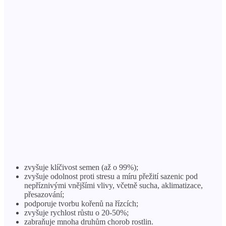
zvyšuje klíčivost semen (až o 99%);
zvyšuje odolnost proti stresu a míru přežití sazenic pod
nepříznivými vnějšími vlivy, včetně sucha, aklimatizace,
přesazování;
podporuje tvorbu kořenů na řízcích;
zvyšuje rychlost růstu o 20-50%;
zabraňuje mnoha druhům chorob rostlin.