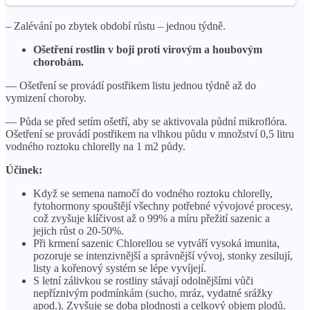
– Zalévání po zbytek období růstu – jednou týdně.
Ošetření rostlin v boji proti virovým a houbovým
chorobám.
— Ošetření se provádí postřikem listu jednou týdně až do
vymizení choroby.
— Půda se před setím ošetří, aby se aktivovala půdní mikroflóra.
Ošetření se provádí postřikem na vlhkou půdu v ​​množství 0,5 litru
vodného roztoku chlorelly na 1 m2 půdy.
Účinek:
Když se semena namočí do vodného roztoku chlorelly,
fytohormony spouštějí všechny potřebné vývojové procesy,
což zvyšuje klíčivost až o 99% a míru přežití sazenic a
jejich růst o 20-50%.
Při krmení sazenic Chlorellou se vytváří vysoká imunita,
pozoruje se intenzivnější a správnější vývoj, stonky zesilují,
listy a kořenový systém se lépe vyvíjejí.
S letní zálivkou se rostliny stávají odolnějšími vůči
nepříznivým podmínkám (sucho, mráz, vydatné srážky
apod.). Zvyšuje se doba plodnosti a celkový objem plodů.