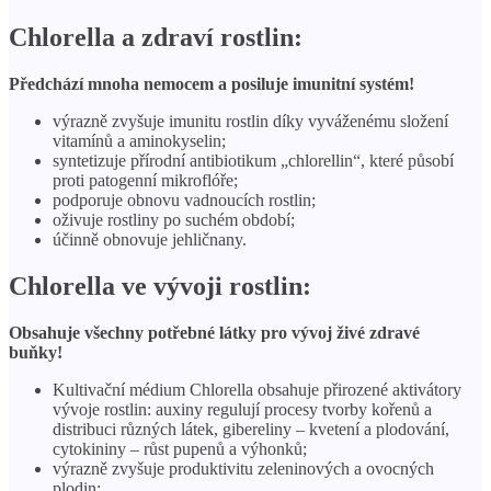
Chlorella a zdraví rostlin:
Předchází mnoha nemocem a posiluje imunitní systém!
výrazně zvyšuje imunitu rostlin díky vyváženému složení
vitamínů a aminokyselin;
syntetizuje přírodní antibiotikum „chlorellin“, které působí
proti patogenní mikroflóře;
podporuje obnovu vadnoucích rostlin;
oživuje rostliny po suchém období;
účinně obnovuje jehličnany.
Chlorella ve vývoji rostlin:
Obsahuje všechny potřebné látky pro vývoj živé zdravé
buňky!
Kultivační médium Chlorella obsahuje přirozené aktivátory
vývoje rostlin: auxiny regulují procesy tvorby kořenů a
distribuci různých látek, gibereliny – kvetení a plodování,
cytokininy – růst pupenů a výhonků;
výrazně zvyšuje produktivitu zeleninových a ovocných
plodin;