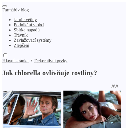
Farmářův blog
Jarní květiny
Podnikání v obci
Sbírka nápadů
Trávník
Zavlažovací systémy
Zlepšení
Hlavní stránka
/
Dekorativní prvky
Jak chlorella ovlivňuje rostliny?