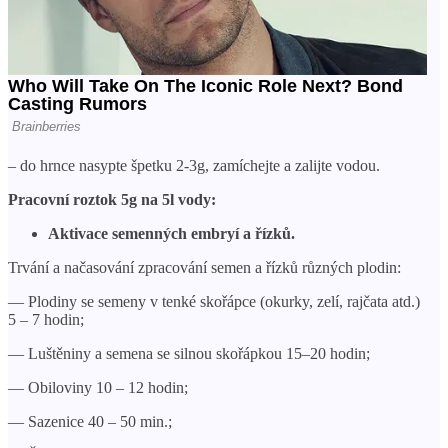
– do hrnce nasypte špetku 2-3g, zamíchejte a zalijte vodou.
Pracovní roztok 5g na 5l vody:
Aktivace semenných embryí a řízků.
Trvání a načasování zpracování semen a řízků různých plodin:
— Plodiny se semeny v tenké skořápce (okurky, zelí, rajčata atd.)
5 – 7 hodin;
— Luštěniny a semena se silnou skořápkou 15–20 hodin;
— Obiloviny 10 – 12 hodin;
— Sazenice 40 – 50 min.;