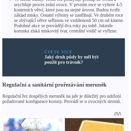
urychluje proces zrání ovoce. V prvním roce se vybere 4-5
kosterních větví, které jsou na stejné úrovni. Budou tvořit
základ misky. Ostatní výhony se zastřihují. Ve druhém roce
se zbývající větve seříznou ve vzdálenosti 50 cm od kmene.
Podobné akce se provádějí dva roky po sobě. Jakmile
korunka získá miskovitý tvar, centrální vodič se vyřízne.
ČTĚTE VÍCE
Jaký druh půdy by měl být
použit pro trávník?
Regulační a sanitární prořezávání meruněk
Regulační řez dospělých meruněk na jaře je důležitý pro udržení
požadované konfigurace koruny. Provádí se u ovocných stromů.