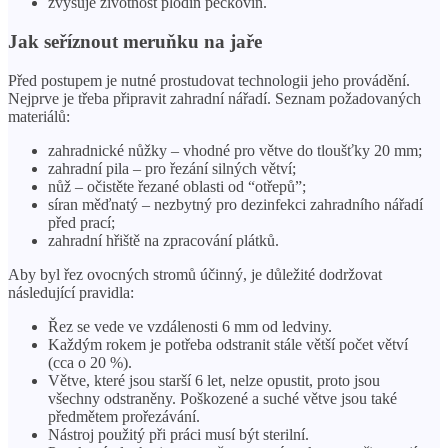
zvyšuje životnost plodin peckovin.
Jak seříznout meruňku na jaře
Před postupem je nutné prostudovat technologii jeho provádění.
Nejprve je třeba připravit zahradní nářadí. Seznam požadovaných
materiálů:
zahradnické nůžky – vhodné pro větve do tloušťky 20 mm;
zahradní pila – pro řezání silných větví;
nůž – očistěte řezané oblasti od “otřepů”;
síran měďnatý – nezbytný pro dezinfekci zahradního nářadí
před prací;
zahradní hřiště na zpracování plátků.
Aby byl řez ovocných stromů účinný, je důležité dodržovat
následující pravidla:
Řez se vede ve vzdálenosti 6 mm od ledviny.
Každým rokem je potřeba odstranit stále větší počet větví
(cca o 20 %).
Větve, které jsou starší 6 let, nelze opustit, proto jsou
všechny odstraněny. Poškozené a suché větve jsou také
předmětem prořezávání.
Nástroj použitý při práci musí být sterilní.