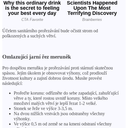
Účelem sanitárního prořezávání bude očistit strom od
poškozených a suchých větví.
Omlazující jarní řez meruněk
Pro dospělou meruňku je prořezávání proti stárnutí skutečnou
spásou. Jejím úkolem je obnovovat výhony, což prodlouží
životnost kultury a zajistí dobrou úrodu. Musíte provést
následující:
Prořeďte korunu: odřízněte do sebe zapadající, zahušťující
větve a ty, které rostou uvnitř koruny. Místo velkého
množství malých větví je lepší řezat 1-2 velké.
Stonek se řeže ve výšce 3-3,5 m.
Na dvou nižších vrstvách jsou odstraněny všechny
výhonky.
Ve výšce 0,5 m od země se na kmeni odstraní všechny