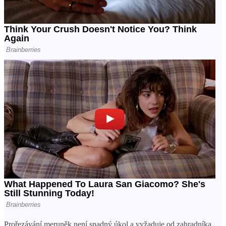
Prořezávání meruněk není snadný úkol a vyžaduje od zahradníka