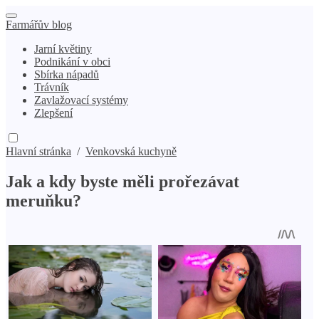
Farmářův blog
Jarní květiny
Podnikání v obci
Sbírka nápadů
Trávník
Zavlažovací systémy
Zlepšení
Hlavní stránka
/
Venkovská kuchyně
Jak a kdy byste měli prořezávat
meruňku?