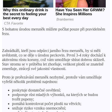
S bohatou úrodou meruněk můžete počítat pouze při pravidelném
řezu.
Zahrádkáři, kteří jsou odpůrci jarního řezu meruněk, by si měli
uvědomit, co se děje s úrodou peckovin. První 3-4 roky dochází k
aktivnímu růstu koruny, což vám umožňuje sbírat dobrou sklizeň.
Stav stromu se v průběhu let zhoršuje, velikost plodů se znatelně
zmenšuje, ztrácejí své jakostní vlastnosti.
Proto je prořezávání meruněk nezbytné, protože vám umožňuje
vyřešit několik problémů najednou:
poskytuje dostatečné osvětlení;
podporuje růst mladých výhonků, na kterých se budou
tvořit pupeny;
pomáhá kontrolovat počet plodů na větvích;
snižuje riziko vzniku onemocnění;