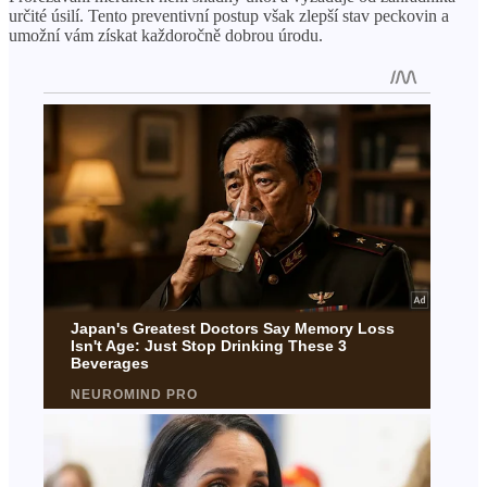
určité úsilí. Tento preventivní postup však zlepší stav peckovin a
umožní vám získat každoročně dobrou úrodu.