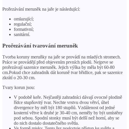
Prořezávání meruněk na jaře je následující:
omlazující;
regulační;
formativní;
sanitární.
Prořezávání tvarování meruněk
Tvorba koruny meruňky na jaře se provádí na mladých stromech.
Práce se provádějí před objevením prvních plodů. Nejprve se
prořezávají sazenice meruněk. Jejich výška by měla být 60-80
cm.Pokud chce zahradník dát koruně tvar břidlice, pak se sazenice
zkrátí o 20-30 cm.
Tvary korun jsou:
V podobě keře. Nejčastěji zahradníci dávají ovocné plodině
řídce stupňovitý tvar. Nechte vrstvu dvou větví, úhel
divergence by měl být 180 stupňů. Vzdálenost od jedné
kosterní větve k druhé je 30-40 cm, neměly by být umístěny
pod sebou. Spodní stonky musí být delší než horní, aby se
do nich dostalo dostatečného světla.
Ve formě misky. Tento řez poskytuje přístup ke světlu a