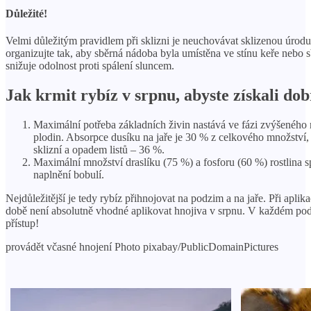
Důležité!
Velmi důležitým pravidlem při sklizni je neuchovávat sklizenou úrodu
organizujte tak, aby sběrná nádoba byla umístěna ve stínu keře nebo 
snižuje odolnost proti spálení sluncem.
Jak krmit rybíz v srpnu, abyste získali dob
Maximální potřeba základních živin nastává ve fázi zvýšeného 
plodin. Absorpce dusíku na jaře je 30 % z celkového množství,
sklizní a opadem listů – 36 %.
Maximální množství draslíku (75 %) a fosforu (60 %) rostlina 
naplnění bobulí.
Nejdůležitější je tedy rybíz přihnojovat na podzim a na jaře. Při aplik
době není absolutně vhodné aplikovat hnojiva v srpnu. V každém pod
přístup!
provádět včasné hnojení Photo pixabay/PublicDomainPictures