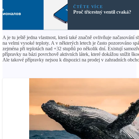
ČTĚTE VÍCE
Proč třícestný ventil cvaká?
A je tu ještě jedna vlastnost, která také značně ovlivňuje načasování s
na velmi vysoké teploty. A v některých letech je často pozorováno sp
zejména při teplotách nad +32 stupňů po několik dní. Existují samoz
přípravky na bázi povrchově aktivních látek, které dokážou snížit š
Ale takové přípravky nejsou k dispozici na prodej v zahradních obch