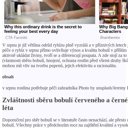
V srpnu je již většina odrůd rybízu plně vyzrálá a v příznivých letech j
péče o rybíz v srpnu přímo ovlivňuje výnos a kvalitu bobulí v příštím
aktivně ukládat živiny, tvoří se a diferencují poupata. A zde stojí za t
(vlastnosti sběru bobulí, hnojení, ochrana rostlin před všemi druhy šků
mohou mít vliv na tvorbu pupenů, jejich efektivitu a racionalitu.
obsah
v srpnu rostlina potřebuje péči zahradníka Photo by unsplash/Jeremy
Zvláštnosti sběru bobulí červeného a čern
léta
Doporučení pro sběr bobulí se v literatuře často nenachází, ale přesto 
bobulí. Všechny práce v předchozím roce na zajištění kvalitní a vy