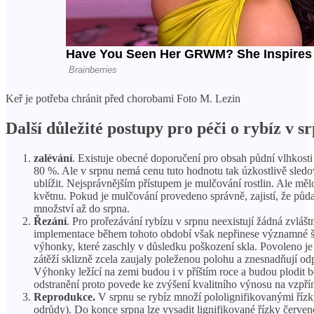
Keř je potřeba chránit před chorobami Foto M. Lezin
Další důležité postupy pro péči o rybíz v s
zalévání
. Existuje obecné doporučení pro obsah půdní vlhkosti
80 %. Ale v srpnu nemá cenu tuto hodnotu tak úzkostlivě sled
ublížit. Nejsprávnějším přístupem je mulčování rostlin. Ale mě
květnu. Pokud je mulčování provedeno správně, zajistí, že půd
množství až do srpna.
Řezání
. Pro prořezávání rybízu v srpnu neexistují žádná zvláš
implementace během tohoto období však nepřinese významné šk
výhonky, které zaschly v důsledku poškození skla. Povoleno je
zátěží sklizně zcela zaujaly poleženou polohu a znesnadňují odp
Výhonky ležící na zemi budou i v příštím roce a budou plodit bo
odstranění proto povede ke zvýšení kvalitního výnosu na vzp
Reprodukce.
V srpnu se rybíz množí pololignifikovanými řízk
odrůdy). Do konce srpna lze vysadit lignifikované řízky červe