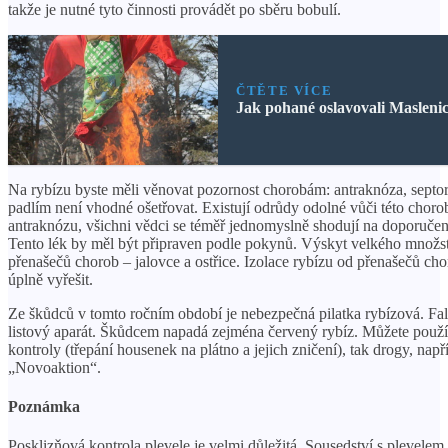
takže je nutné tyto činnosti provádět po sběru bobulí.
ČTĚTE VÍCE
Jak pohané oslavovali Maslenic
Na rybízu byste měli věnovat pozornost chorobám: antraknóza, septori
padlím není vhodné ošetřovat. Existují odrůdy odolné vůči této chorob
antraknózu, všichni vědci se téměř jednomyslně shodují na doporuče
Tento lék by měl být připraven podle pokynů. Výskyt velkého množství
přenašečů chorob – jalovce a ostřice. Izolace rybízu od přenašečů c
úplně vyřešit.
Ze škůdců v tomto ročním období je nebezpečná pilatka rybízová. Fa
listový aparát. Škůdcem napadá zejména červený rybíz. Můžete použ
kontroly (třepání housenek na plátno a jejich zničení), tak drogy, nap
„Novoaktion“.
Poznámka
Posklizňová kontrola plevele je velmi důležitá. Sousedství s plevelem