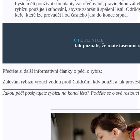
byste měli používat stimulanty zakořeňování, pravidelnou záliv
rybízu použijte i stínování, abyste zabránili spálení listů. Od
keře. které lze provádět i od časného jara do konce srpna.
ČTĚTE VÍCE
Jak poznáte, že máte tasemnici
Přečtěte si další informativní články o péči o rybíz:
Zalévání rybízu vroucí vodou proti škůdcům: kdy použít a jak provés
_______________________________________________________
Jakou péči poskytujete rybízu na konci léta? Podělte se o své rostouc