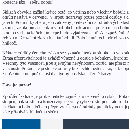
konečné fázi – sběru bobulí.
Sklizeň obvykle začíná krátce poté, co většina nebo všechny bobule z
odrůd nastává v červenci. V srpnu dozrávají pouze pozdní odrůdy a 
jarech. Podmínky sběru jsou založeny především na odrůdových vlast
vzorec, že ​​akumulace cukrů v bobulích pokračuje i poté, co jsou bob
plodina visit na keřích, tím lépe bude vyjádřena chuť. Ale zpoždění p
rybízu může velmi zkazit kvalitu bobulí. Bobule určitých odrůd jsou 
hnilobě.
Některé odrůdy černého rybízu se vyznačují tenkou slupkou a ve zralos
Ztráta přepravitelnosti je zvláště výrazná u odrůd s bobulemi, které se
Všechny tyto vlastnosti jsou zjevnými nevýhodami odrůd, ale přesto
vlastnosti. Pokud ale pěstujete odrůdy bez těchto nedostatků, pak dop
zlepšením chuti počkat asi dva týdny po získání černé barvy.
Dávejte pozor!
Zpoždění sklizně je problematické zejména u červeného rybízu. Pokud
střapců, pak se sbírá a konzervuje červený rybíz se střapci. Tato funk
mačkáním bobulí během přepravy. Červené odrůdy prakticky nemají 
také přispívá k klidnému sběru.