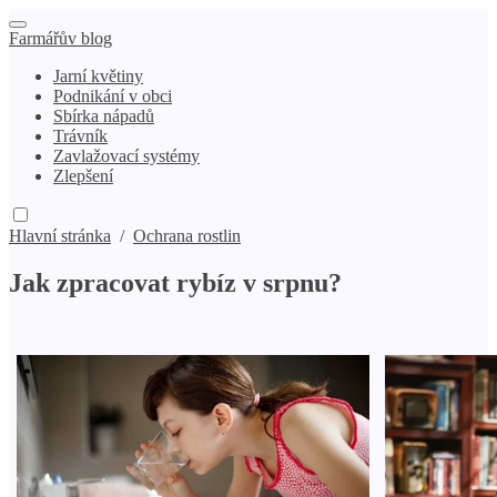
Farmářův blog
Jarní květiny
Podnikání v obci
Sbírka nápadů
Trávník
Zavlažovací systémy
Zlepšení
Hlavní stránka
/
Ochrana rostlin
Jak zpracovat rybíz v srpnu?