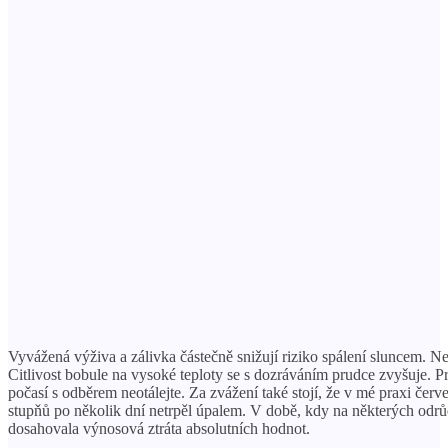
Vyvážená výživa a zálivka částečně snižují riziko spálení sluncem. Nej
Citlivost bobule na vysoké teploty se s dozráváním prudce zvyšuje. P
počasí s odběrem neotálejte. Za zvážení také stojí, že v mé praxi červ
stupňů po několik dní netrpěl úpalem. V době, kdy na některých odrů
dosahovala výnosová ztráta absolutních hodnot.