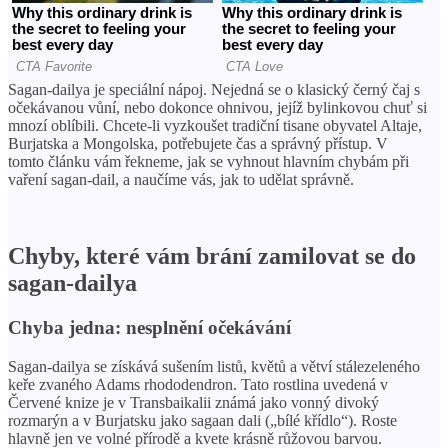
Sagan-dailya je speciální nápoj. Nejedná se o klasický černý čaj s
očekávanou vůní, nebo dokonce ohnivou, jejíž bylinkovou chuť si
mnozí oblíbili. Chcete-li vyzkoušet tradiční tisane obyvatel Altaje,
Burjatska a Mongolska, potřebujete čas a správný přístup. V
tomto článku vám řekneme, jak se vyhnout hlavním chybám při
vaření sagan-dail, a naučíme vás, jak to udělat správně.
Chyby, které vám brání zamilovat se do
sagan-dailya
Chyba jedna: nesplnění očekávání
Sagan-dailya se získává sušením listů, květů a větví stálezeleného
keře zvaného Adams rhododendron. Tato rostlina uvedená v
Červené knize je v Transbaikalii známá jako vonný divoký
rozmarýn a v Burjatsku jako sagaan dali („bílé křídlo“). Roste
hlavně jen ve volné přírodě a kvete krásně růžovou barvou.