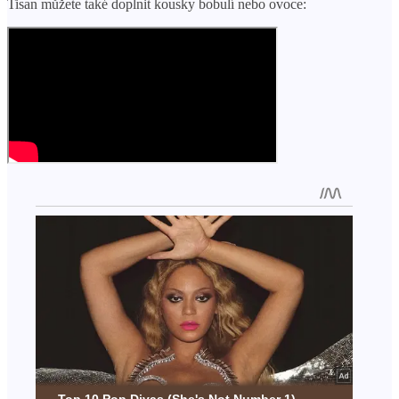
Tisan můžete také doplnit kousky bobulí nebo ovoce: