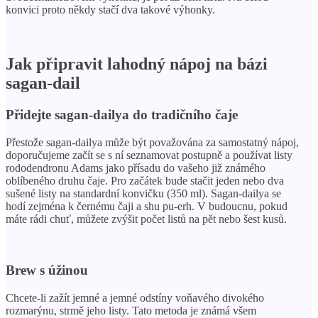
konvici proto někdy stačí dva takové výhonky.
Jak připravit lahodný nápoj na bázi
sagan-dail
Přidejte sagan-dailya do tradičního čaje
Přestože sagan-dailya může být považována za samostatný nápoj,
doporučujeme začít se s ní seznamovat postupně a používat listy
rododendronu Adams jako přísadu do vašeho již známého
oblíbeného druhu čaje. Pro začátek bude stačit jeden nebo dva
sušené listy na standardní konvičku (350 ml). Sagan-dailya se
hodí zejména k černému čaji a shu pu-erh. V budoucnu, pokud
máte rádi chuť, můžete zvýšit počet listů na pět nebo šest kusů.
Brew s úžinou
Chcete-li zažít jemné a jemné odstíny voňavého divokého
rozmarýnu, strmě jeho listy. Tato metoda je známá všem