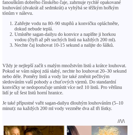
fanouškům dobrého čínského čaje, zahrnuje rychlé opakované
louhování (dvakrát až sedmkrát) a vyhýbá se těžkým hořkým
tónům v nálevu.
Zahřejte vodu na 80–90 stupňů a konvičku opláchněte,
dokud nebude teplá.
Umístěte sagan-dailyu do konvice a naplňte ji horkou
vodou (čtyři až pět suchých listů na každých 200 ml).
Nechte čaj louhovat 10-15 sekund a nalijte do šálků.
Vždy je nejlepší začít s malým množstvím listů a krátce louhovat.
Pokud se vám nápoj zdá slabý, nechte ho louhovat 20–30 sekund
nebo déle. Poměry listů a vody lze také změnit pečlivým
sledováním vaší pohody a chuťových vjemů. Do standardní
konvičky se nedoporučuje umístit více než 10 listů. Pro většinu
lidí je už šest listů horní hranice.
Je také přípustné vařit sagan-dailyu dlouhým louhováním (5–10
minut): na každých 200 ml vody vezměte dva až tři lístky.