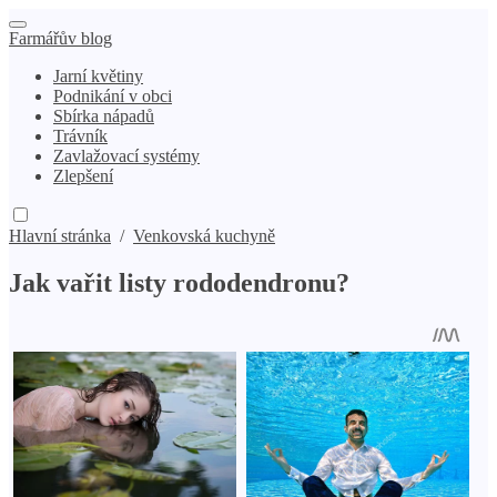
Farmářův blog
Jarní květiny
Podnikání v obci
Sbírka nápadů
Trávník
Zavlažovací systémy
Zlepšení
Hlavní stránka
/
Venkovská kuchyně
Jak vařit listy rododendronu?