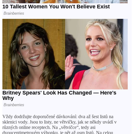
Vždy dodržujte doporučené dávkování: dva až šest listů na
sklenici vody. Jsou to listy, ne větvičky, jak se někdy uvádí v
různých online receptech. Na „větvičce“, tedy asi
dvoucentimetrovém výhonku, je pět až osm listů. Na celou