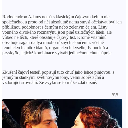
Rododendron Adams nemá s klasickým čajovým keřem nic
společného, ​​a proto od něj absolutně nemá smysl očekávat byť jen
přibližnou podobnost s černým nebo zeleným čajem. Listy
vonného divokého rozmarýnu jsou plné užitečných látek, ale
vůbec ne těch, které obsahuje čajový list. Kromě vitamínů
obsahuje sagan-dailya mnoho různých sloučenin, včetně
fenolických antioxidantů, organických kyselin, fytoncidů a
pryskyřic, jejichž kombinace vytváří jedinečnou chuť nápoje.
Zkušení čajoví testeři popisují tuto chuť jako lehce piniovou, s
jemnými sladkými květinovými tóny, velmi soběstačná a
vzdorující srovnání. Ze zvyku se to může zdát drsné.