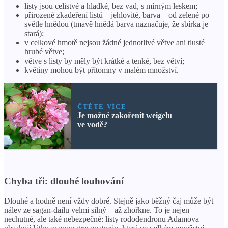
listy jsou celistvé a hladké, bez vad, s mírným leskem;
přirozené zkadeření listů – jehlovité, barva – od zelené po
světle hnědou (tmavě hnědá barva naznačuje, že sbírka je
stará);
v celkové hmotě nejsou žádné jednotlivé větve ani tlusté
hrubé větve;
větve s listy by měly být krátké a tenké, bez větví;
květiny mohou být přítomny v malém množství.
ČTĚTE VÍCE
Je možné zakořenit weigelu
ve vodě?
Chyba tři: dlouhé louhování
Dlouhé a hodně není vždy dobré. Stejně jako běžný čaj může být
nálev ze sagan-dailu velmi silný – až zhořkne. To je nejen
nechutné, ale také nebezpečné: listy rododendronu Adamova