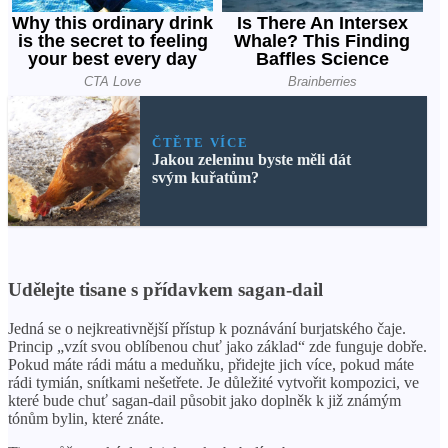
ČTĚTE VÍCE
Jakou zeleninu byste měli dát
svým kuřatům?
Udělejte tisane s přídavkem sagan-dail
Jedná se o nejkreativnější přístup k poznávání burjatského čaje.
Princip „vzít svou oblíbenou chuť jako základ“ zde funguje dobře.
Pokud máte rádi mátu a meduňku, přidejte jich více, pokud máte
rádi tymián, snítkami nešetřete. Je důležité vytvořit kompozici, ve
které bude chuť sagan-dail působit jako doplněk k již známým
tónům bylin, které znáte.