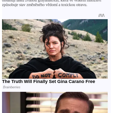
obsahují látku zvanou grayanatoxin, která ve velkém množství
způsobuje stav změněného vědomí a toxickou otravu.