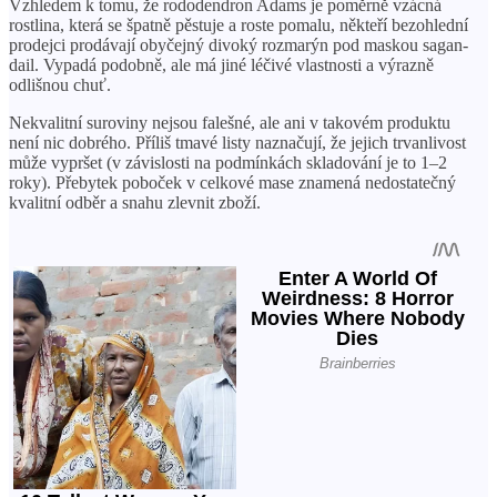
Vzhledem k tomu, že rododendron Adams je poměrně vzácná
rostlina, která se špatně pěstuje a roste pomalu, někteří bezohlední
prodejci prodávají obyčejný divoký rozmarýn pod maskou sagan-
dail. Vypadá podobně, ale má jiné léčivé vlastnosti a výrazně
odlišnou chuť.
Nekvalitní suroviny nejsou falešné, ale ani v takovém produktu
není nic dobrého. Příliš tmavé listy naznačují, že jejich trvanlivost
může vypršet (v závislosti na podmínkách skladování je to 1–2
roky). Přebytek poboček v celkové mase znamená nedostatečný
kvalitní odběr a snahu zlevnit zboží.