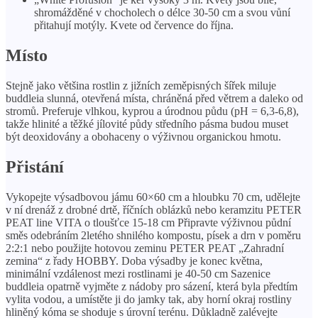
shromážděné v chocholech o délce 30-50 cm a svou vůní
přitahují motýly. Kvete od července do října.
Místo
Stejně jako většina rostlin z jižních zeměpisných šířek miluje
buddleia slunná, otevřená místa, chráněná před větrem a daleko od
stromů. Preferuje vlhkou, kyprou a úrodnou půdu (pH = 6,3-6,8),
takže hlinité a těžké jílovité půdy středního pásma budou muset
být deoxidovány a obohaceny o výživnou organickou hmotu.
Přistání
Vykopejte výsadbovou jámu 60×60 cm a hloubku 70 cm, udělejte
v ní drenáž z drobné drtě, říčních oblázků nebo keramzitu PETER
PEAT line VITA o tloušťce 15-18 cm Připravte výživnou půdní
směs odebráním 2letého shnilého kompostu, písek a drn v poměru
2:2:1 nebo použijte hotovou zeminu PETER PEAT „Zahradní
zemina“ z řady HOBBY. Doba výsadby je konec května,
minimální vzdálenost mezi rostlinami je 40-50 cm Sazenice
buddleia opatrně vyjměte z nádoby pro sázení, která byla předtím
vylita vodou, a umístěte ji do jamky tak, aby horní okraj rostliny
hliněný kóma se shoduje s úrovní terénu. Důkladně zalévejte