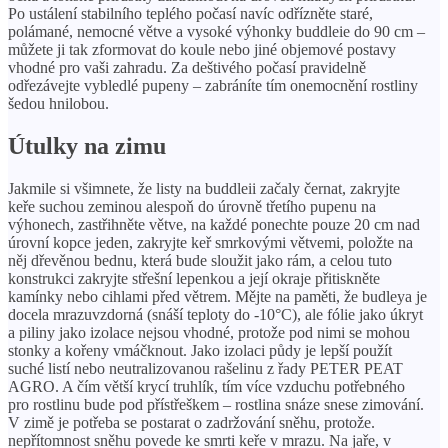
Po ustálení stabilního teplého počasí navíc odřízněte staré,
polámané, nemocné větve a vysoké výhonky buddleie do 90 cm –
můžete ji tak zformovat do koule nebo jiné objemové postavy
vhodné pro vaši zahradu. Za deštivého počasí pravidelně
odřezávejte vybledlé pupeny – zabráníte tím onemocnění rostliny
šedou hnilobou.
Útulky na zimu
Jakmile si všimnete, že listy na buddleii začaly černat, zakryjte
keře suchou zeminou alespoň do úrovně třetího pupenu na
výhonech, zastřihněte větve, na každé ponechte pouze 20 cm nad
úrovní kopce jeden, zakryjte keř smrkovými větvemi, položte na
něj dřevěnou bednu, která bude sloužit jako rám, a celou tuto
konstrukci zakryjte střešní lepenkou a její okraje přitiskněte
kamínky nebo cihlami před větrem. Mějte na paměti, že budleya je
docela mrazuvzdorná (snáší teploty do -10°C), ale fólie jako úkryt
a piliny jako izolace nejsou vhodné, protože pod nimi se mohou
stonky a kořeny vmáčknout. Jako izolaci půdy je lepší použít
suché listí nebo neutralizovanou rašelinu z řady PETER PEAT
AGRO. A čím větší krycí truhlík, tím více vzduchu potřebného
pro rostlinu bude pod přístřeškem – rostlina snáze snese zimování.
V zimě je potřeba se postarat o zadržování sněhu, protože.
nepřítomnost sněhu povede ke smrti keře v mrazu. Na jaře, v