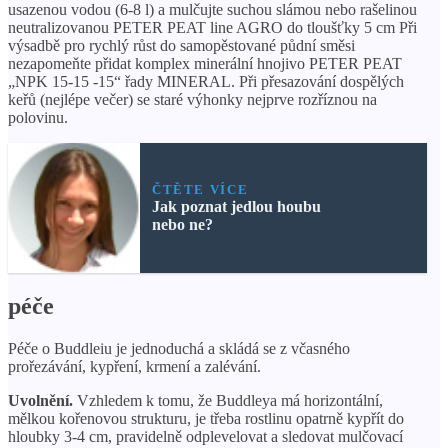
usazenou vodou (6-8 l) a mulčujte suchou slámou nebo rašelinou
neutralizovanou PETER PEAT line AGRO do tloušťky 5 cm Při
výsadbě pro rychlý růst do samopěstované půdní směsi
nezapomeňte přidat komplex minerální hnojivo PETER PEAT
„NPK 15-15 -15“ řady MINERAL. Při přesazování dospělých
keřů (nejlépe večer) se staré výhonky nejprve rozříznou na
polovinu.
ČTĚTE VÍCE
Jak poznat jedlou houbu
nebo ne?
péče
Péče o Buddleiu je jednoduchá a skládá se z včasného
prořezávání, kypření, krmení a zalévání.
Uvolnění.
Vzhledem k tomu, že Buddleya má horizontální,
mělkou kořenovou strukturu, je třeba rostlinu opatrně kypřít do
hloubky 3-4 cm, pravidelně odplevelovat a sledovat mulčovací