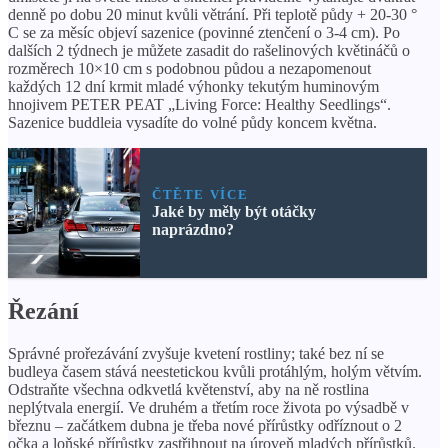
denně po dobu 20 minut kvůli větrání. Při teplotě půdy + 20-30 °
C se za měsíc objeví sazenice (povinné ztenčení o 3-4 cm). Po
dalších 2 týdnech je můžete zasadit do rašelinových květináčů o
rozměrech 10×10 cm s podobnou půdou a nezapomenout
každých 12 dní krmit mladé výhonky tekutým huminovým
hnojivem PETER PEAT „Living Force: Healthy Seedlings“.
Sazenice buddleia vysadíte do volné půdy koncem května.
ČTĚTE VÍCE
Jaké by měly být otáčky
naprázdno?
Řezání
Správné prořezávání zvyšuje kvetení rostliny; také bez ní se
budleya časem stává neestetickou kvůli protáhlým, holým větvím.
Odstraňte všechna odkvetlá květenství, aby na ně rostlina
neplýtvala energií. Ve druhém a třetím roce života po výsadbě v
březnu – začátkem dubna je třeba nové přírůstky odříznout o 2
očka a loňské přírůstky zastřihnout na úroveň mladých přírůstků.