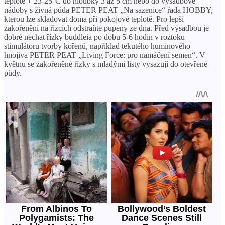
teplotě + 23-25°C do hloubky 3 až 5 cm nebo do výsadbové
nádoby s živná půda PETER PEAT „Na sazenice“ řada HOBBY,
kterou lze skladovat doma při pokojové teplotě. Pro lepší
zakořenění na řízcích odstraňte pupeny ze dna. Před výsadbou je
dobré nechat řízky buddleia po dobu 5-6 hodin v roztoku
stimulátoru tvorby kořenů, například tekutého huminového
hnojiva PETER PEAT „Living Force: pro namáčení semen“. V
květnu se zakořeněné řízky s mladými listy vysazují do otevřené
půdy.