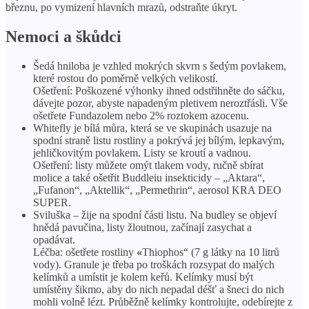
březnu, po vymizení hlavních mrazů, odstraňte úkryt.
Nemoci a škůdci
Šedá hniloba je vzhled mokrých skvrn s šedým povlakem,
které rostou do poměrně velkých velikostí.
Ošetření: Poškozené výhonky ihned odstřihněte do sáčku,
dávejte pozor, abyste napadeným pletivem neroztřásli. Vše
ošetřete Fundazolem nebo 2% roztokem azocenu.
Whitefly je bílá můra, která se ve skupinách usazuje na
spodní straně listu rostliny a pokrývá jej bílým, lepkavým,
jehličkovitým povlakem. Listy se kroutí a vadnou.
Ošetření: listy můžete omýt tlakem vody, ručně sbírat
molice a také ošetřit Buddleiu insekticidy – „Aktara“,
„Fufanon“, „Aktellik“, „Permethrin“, aerosol KRA DEO
SUPER.
Sviluška – žije na spodní části listu. Na budley se objeví
hnědá pavučina, listy žloutnou, začínají zasychat a
opadávat.
Léčba: ošetřete rostliny
«
Thiophos“ (7 g látky na 10 litrů
vody). Granule je třeba po troškách rozsypat do malých
kelímků a umístit je kolem keřů. Kelímky musí být
umístěny šikmo, aby do nich nepadal déšť a šneci do nich
mohli volně lézt. Průběžně kelímky kontrolujte, odebírejte z