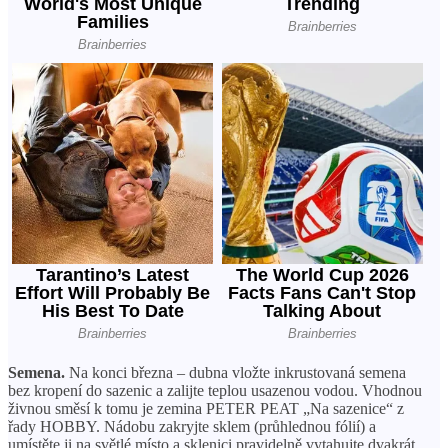
Semena.
Na konci března – dubna vložte inkrustovaná semena
bez kropení do sazenic a zalijte teplou usazenou vodou. Vhodnou
živnou směsí k tomu je zemina PETER PEAT „Na sazenice“ z
řady HOBBY. Nádobu zakryjte sklem (průhlednou fólií) a
umístěte ji na světlé místo a sklenici pravidelně vytahujte dvakrát