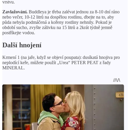
vrstvu.
Zavlažování.
Buddleya je třeba zalévat jednou za 8-10 dní ráno
nebo večer, 10-12 litrů na dospělou rostlinu, dbejte na to, aby
půda nebyla podmáčená a kořeny rostliny nehnily. Pokud je
období sucho, zvyšte zálivku na 15 litrů a 2krát týdně jemně
postříkejte vodou.
Další hnojení
Krmení 1 (na jaře, když se objeví poupata): dusíkatá hnojiva pro
neplodící keře, můžete použít „Urea“ PETER PEAT z řady
MINERAL.