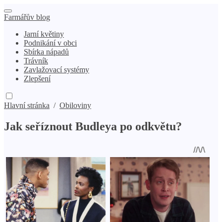
Farmářův blog
Jarní květiny
Podnikání v obci
Sbírka nápadů
Trávník
Zavlažovací systémy
Zlepšení
Hlavní stránka
/
Obiloviny
Jak seříznout Budleya po odkvětu?