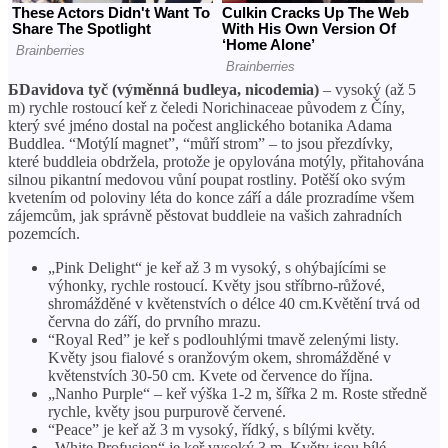
Б
Davidova tyč (výměnná budleya, nicodemia)
– vysoký (až 5
m) rychle rostoucí keř z čeledi Norichinaceae původem z Číny,
který své jméno dostal na počest anglického botanika Adama
Buddlea. “Motýlí magnet”, “můří strom” – to jsou přezdívky,
které buddleia obdržela, protože je opylována motýly, přitahována
silnou pikantní medovou vůní poupat rostliny. Potěší oko svým
kvetením od poloviny léta do konce září a dále prozradíme všem
zájemcům, jak správně pěstovat buddleie na vašich zahradních
pozemcích.
„Pink Delight“ je keř až 3 m vysoký, s ohýbajícími se
výhonky, rychle rostoucí. Květy jsou stříbrno-růžové,
shromážděné v květenstvích o délce 40 cm.Květění trvá od
června do září, do prvního mrazu.
“Royal Red” je keř s podlouhlými tmavě zelenými listy.
Květy jsou fialové s oranžovým okem, shromážděné v
květenstvích 30-50 cm. Kvete od července do října.
„Nanho Purple“ – keř výška 1-2 m, šířka 2 m. Roste středně
rychle, květy jsou purpurově červené.
“Peace” je keř až 3 m vysoký, řídký, s bílými květy.
„White Profusion“ je keř vysoký 3 m. Květy jsou bílé,