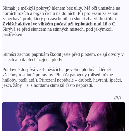
Slimák je měkkýš pokrytý hlenem bez ulity. Má oči umístěné na
horních rozích a orgán čichu na dolních. Při prolézání za sebou
zanechává pruh, který po zaschnutí na slunci zbarví do stříbra.
Zvláště aktivní ve vlhkém počasí při teplotách nad 18 o C.
Skrývá se před sluncem na stinných místech, pod jakýmkoli
přístřeškem.
Slimáci začnou paprikám škodit ještě před plodem, dělají otvory v
listech a pak přecházejí na plody
Pohlavně dospívá ve 3 měsících a je velmi plodný. Jí téměř
všechny rostlinné potraviny. Přenáší patogeny (plíseň, různé
hniloby, padlí atd.). Přirození nepřátelé – drůbež, havrani, špačci,
ježci, žáby – si s hordami slimáků často neporadí.