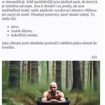
se shromažďují. Ještě spolehlivější jsou jakékoli pasti, do kterých
je umístěna návnada. Jsou k dostání i na prodej, ale jsou
nepřiměřeně drahé, takže jakékoliv zavařovací sklenice většinou
jen zaryjí do země. Obsahují potraviny, které slimáci milují. To
může být:
pivo;
roztok džemu;
kukuřičná mouka.
Jako zábrana proti slimákům poslouží i měděná páska ohnutá do
kroužku.