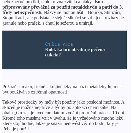
nebezpečné pro lidi, teplokrevná zvířata a ptáky.
Jsou
připravovány převážně za použití metaldehydu a patří do 3.
třídy nebezpečnosti.
Názvy se mohou lišit – Bouřka, Slimzáci,
Stopulit atd., ale podstata je stejná: slimáci se vrhají na rozházené
granule nebo prášek, s chutí je sežerou a umírají.
ČTĚTE VÍCE
Kolik kalorií obsahuje pečená
cuketa?
Požírač slimáků, stejně jako jiné léky na bázi metaldehydu, musí
být používán s extrémní opatrností
Takové prostředky by měly být použity jako poslední možnost. A
sklizeň je možná nejdříve 3 týdny po aplikaci chemikálie. Na
obalu „Groza“ je uvedeno datum vydání pro ruční práce – 10 dní.
Kromě toho musíme vzít v úvahu, že je vyžadováno mnoho léků,
které stojí hodně, takže je snazší nedovést věc do bodu, kdy je
třeba je použít.