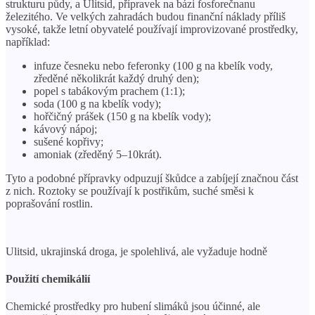
strukturu půdy, a Ulitsid, přípravek na bázi fosforečnanu
železitého. Ve velkých zahradách budou finanční náklady příliš
vysoké, takže letní obyvatelé používají improvizované prostředky,
například:
infuze česneku nebo feferonky (100 g na kbelík vody,
zředěné několikrát každý druhý den);
popel s tabákovým prachem (1:1);
soda (100 g na kbelík vody);
hořčičný prášek (150 g na kbelík vody);
kávový nápoj;
sušené kopřivy;
amoniak (zředěný 5–10krát).
Tyto a podobné přípravky odpuzují škůdce a zabíjejí značnou část
z nich. Roztoky se používají k postřikům, suché směsi k
poprašování rostlin.
Ulitsid, ukrajinská droga, je spolehlivá, ale vyžaduje hodně
Použití chemikálií
Chemické prostředky pro hubení slimáků jsou účinné, ale