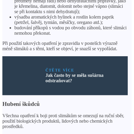
předměty nemají rádi) nebo dehydratačními přípravky, jako
je křemelina, diatomit, dolomit nebo stejné vápno (slimáci
se při kontaktu s nimi dehydratují);
výsadba aromatických bylinek a rostlin kolem paprik
(petržel, šalvěj, tymián, měsíčky, oregano atd.);
budování příkopů s vodou po obvodu záhonů, které slimáci
nemohou překonat.
Při použití takových opatření je zpravidla v postelích výrazně
méně slimáků a s těmi, kteří se objeví, je snazší se vypořádat.
ČTĚTE VÍCE
Jak často by se měla sušárna
odstraňovat?
Hubení škůdců
Všechna opatření k boji proti slimákům se omezují na ruční sběr,
použití biologických produktů, lidových nebo chemických
prostředků.