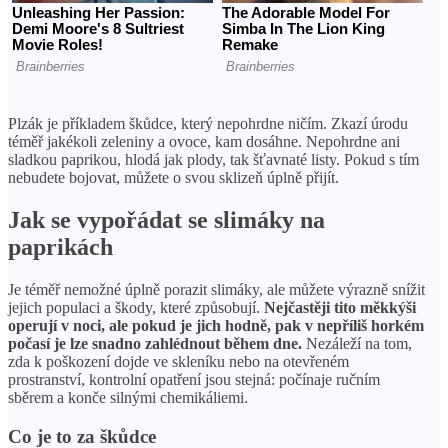
Plzák je příkladem škůdce, který nepohrdne ničím. Zkazí úrodu
téměř jakékoli zeleniny a ovoce, kam dosáhne. Nepohrdne ani
sladkou paprikou, hlodá jak plody, tak šťavnaté listy. Pokud s tím
nebudete bojovat, můžete o svou sklizeň úplně přijít.
Jak se vypořádat se slimáky na
paprikách
Je téměř nemožné úplně porazit slimáky, ale můžete výrazně snížit
jejich populaci a škody, které způsobují.
Nejčastěji tito měkkýši
operují v noci, ale pokud je jich hodně, pak v nepříliš horkém
počasí je lze snadno zahlédnout během dne.
Nezáleží na tom,
zda k poškození dojde ve skleníku nebo na otevřeném
prostranství, kontrolní opatření jsou stejná: počínaje ručním
sběrem a konče silnými chemikáliemi.
Co je to za škůdce