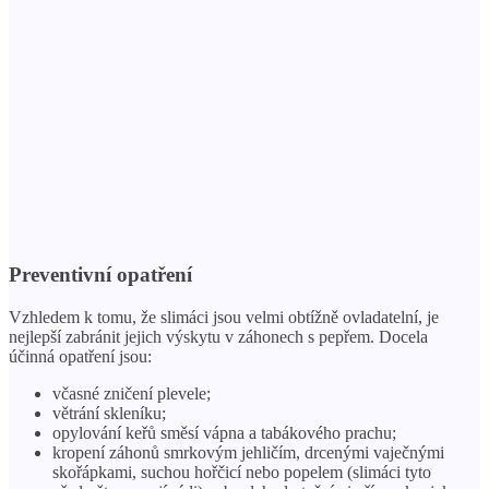
Preventivní opatření
Vzhledem k tomu, že slimáci jsou velmi obtížně ovladatelní, je
nejlepší zabránit jejich výskytu v záhonech s pepřem. Docela
účinná opatření jsou:
včasné zničení plevele;
větrání skleníku;
opylování keřů směsí vápna a tabákového prachu;
kropení záhonů smrkovým jehličím, drcenými vaječnými
skořápkami, suchou hořčicí nebo popelem (slimáci tyto