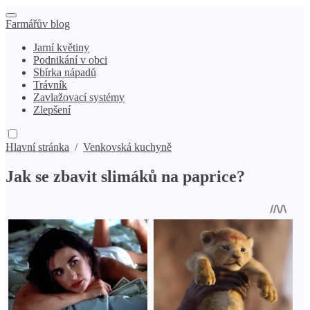
Farmářův blog
Jarní květiny
Podnikání v obci
Sbírka nápadů
Trávník
Zavlažovací systémy
Zlepšení
Hlavní stránka
/
Venkovská kuchyně
Jak se zbavit slimáků na paprice?