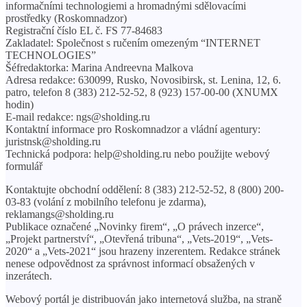
informačními technologiemi a hromadnými sdělovacími
prostředky (Roskomnadzor)
Registrační číslo EL č. FS 77-84683
Zakladatel: Společnost s ručením omezeným “INTERNET
TECHNOLOGIES”
Šéfredaktorka: Marina Andreevna Malkova
Adresa redakce: 630099, Rusko, Novosibirsk, st. Lenina, 12, 6.
patro, telefon 8 (383) 212-52-52, 8 (923) 157-00-00 (XNUMX
hodin)
E-mail redakce: ngs@sholding.ru
Kontaktní informace pro Roskomnadzor a vládní agentury:
juristnsk@sholding.ru
Technická podpora: help@sholding.ru nebo použijte webový
formulář
Kontaktujte obchodní oddělení: 8 (383) 212-52-52, 8 (800) 200-
03-83 (volání z mobilního telefonu je zdarma),
reklamangs@sholding.ru
Publikace označené „Novinky firem“, „O právech inzerce“,
„Projekt partnerství“, „Otevřená tribuna“, „Vets-2019“, „Vets-
2020“ a „Vets-2021“ jsou hrazeny inzerentem. Redakce stránek
nenese odpovědnost za správnost informací obsažených v
inzerátech.
Webový portál je distribuován jako internetová služba, na straně