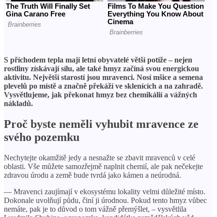
S příchodem tepla mají letní obyvatelé větší potíže – nejen
rostliny získávají sílu, ale také hmyz začíná svou energickou
aktivitu. Největší starostí jsou mravenci. Nosí mšice a semena
plevelů po místě a značně překáží ve sklenících a na zahradě.
Vysvětlujeme, jak překonat hmyz bez chemikálií a vážných
nákladů.
Proč byste neměli vyhubit mravence ze
svého pozemku
Nechytejte okamžitě jedy a nesnažte se zbavit mravenců v celé
oblasti. Vše můžete samozřejmě naplnit chemií, ale pak nečekejte
zdravou úrodu a země bude tvrdá jako kámen a neúrodná.
— Mravenci zaujímají v ekosystému lokality velmi důležité místo.
Dokonale uvolňují půdu, činí ji úrodnou. Pokud tento hmyz vůbec
nemáte, pak je to důvod o tom vážně přemýšlet, – vysvětlila