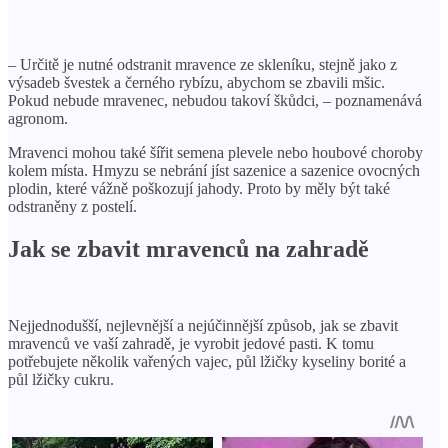
– Určitě je nutné odstranit mravence ze skleníku, stejně jako z
výsadeb švestek a černého rybízu, abychom se zbavili mšic.
Pokud nebude mravenec, nebudou takoví škůdci, – poznamenává
agronom.
Mravenci mohou také šířit semena plevele nebo houbové choroby
kolem místa. Hmyzu se nebrání jíst sazenice a sazenice ovocných
plodin, které vážně poškozují jahody. Proto by měly být také
odstraněny z postelí.
Jak se zbavit mravenců na zahradě
Nejjednodušší, nejlevnější a nejúčinnější způsob, jak se zbavit
mravenců ve vaší zahradě, je vyrobit jedové pasti. K tomu
potřebujete několik vařených vajec, půl lžičky kyseliny borité a
půl lžičky cukru.