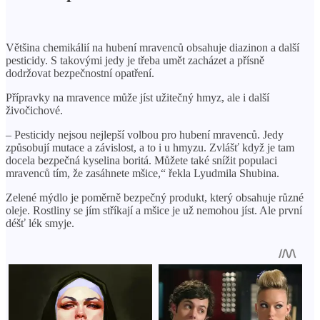
Většina chemikálií na hubení mravenců obsahuje diazinon a další
pesticidy. S takovými jedy je třeba umět zacházet a přísně
dodržovat bezpečnostní opatření.
Přípravky na mravence může jíst užitečný hmyz, ale i další
živočichové.
– Pesticidy nejsou nejlepší volbou pro hubení mravenců. Jedy
způsobují mutace a závislost, a to i u hmyzu. Zvlášť když je tam
docela bezpečná kyselina boritá. Můžete také snížit populaci
mravenců tím, že zasáhnete mšice,“ řekla Lyudmila Shubina.
Zelené mýdlo je poměrně bezpečný produkt, který obsahuje různé
oleje. Rostliny se jím stříkají a mšice je už nemohou jíst. Ale první
déšť lék smyje.