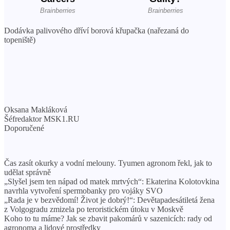
Dodávka palivového dříví borová křupačka (nařezaná do
topeniště)
Oksana Makláková
Šéfredaktor MSK1.RU
Doporučené
Čas zasít okurky a vodní melouny. Tyumen agronom řekl, jak to
udělat správně
„Slyšel jsem ten nápad od matek mrtvých“: Ekaterina Kolotovkina
navrhla vytvoření spermobanky pro vojáky SVO
„Rada je v bezvědomí! Život je dobrý!“: Devětapadesátiletá žena
z Volgogradu zmizela po teroristickém útoku v Moskvě
Koho to tu máme? Jak se zbavit pakomárů v sazenicích: rady od
agronoma a lidové prostředky