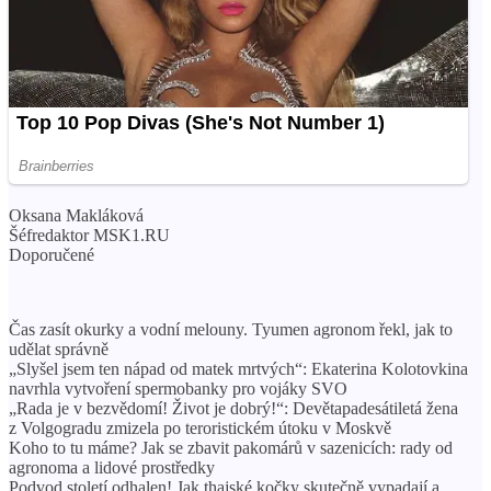
Oksana Makláková
Šéfredaktor MSK1.RU
Doporučené
Čas zasít okurky a vodní melouny. Tyumen agronom řekl, jak to
udělat správně
„Slyšel jsem ten nápad od matek mrtvých“: Ekaterina Kolotovkina
navrhla vytvoření spermobanky pro vojáky SVO
„Rada je v bezvědomí! Život je dobrý!“: Devětapadesátiletá žena
z Volgogradu zmizela po teroristickém útoku v Moskvě
Koho to tu máme? Jak se zbavit pakomárů v sazenicích: rady od
agronoma a lidové prostředky
Podvod století odhalen! Jak thajské kočky skutečně vypadají a