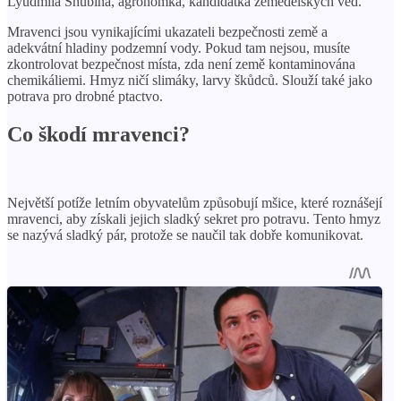
Lyudmila Shubina, agronomka, kandidátka zemědělských věd.
Mravenci jsou vynikajícími ukazateli bezpečnosti země a
adekvátní hladiny podzemní vody. Pokud tam nejsou, musíte
zkontrolovat bezpečnost místa, zda není země kontaminována
chemikáliemi. Hmyz ničí slimáky, larvy škůdců. Slouží také jako
potrava pro drobné ptactvo.
Co škodí mravenci?
Největší potíže letním obyvatelům způsobují mšice, které roznášejí
mravenci, aby získali jejich sladký sekret pro potravu. Tento hmyz
se nazývá sladký pár, protože se naučil tak dobře komunikovat.