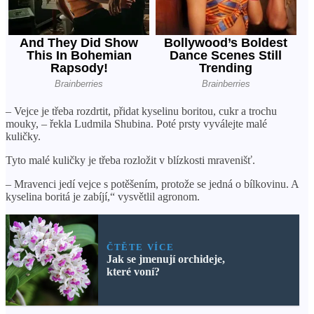
– Vejce je třeba rozdrtit, přidat kyselinu boritou, cukr a trochu
mouky, – řekla Ludmila Shubina. Poté prsty vyválejte malé
kuličky.
Tyto malé kuličky je třeba rozložit v blízkosti mravenišť.
– Mravenci jedí vejce s potěšením, protože se jedná o bílkovinu. A
kyselina boritá je zabíjí,“ vysvětlil agronom.
ČTĚTE VÍCE
Jak se jmenují orchideje,
které voní?