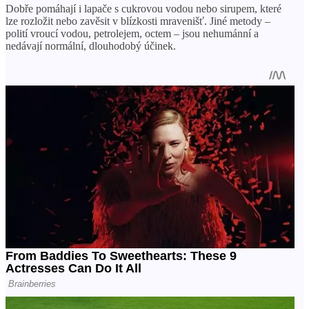
Dobře pomáhají i lapače s cukrovou vodou nebo sirupem, které
lze rozložit nebo zavěsit v blízkosti mravenišť. Jiné metody –
polití vroucí vodou, petrolejem, octem – jsou nehumánní a
nedávají normální, dlouhodobý účinek.