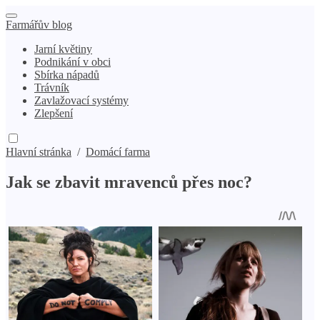
Farmářův blog
Jarní květiny
Podnikání v obci
Sbírka nápadů
Trávník
Zavlažovací systémy
Zlepšení
Hlavní stránka
/
Domácí farma
Jak se zbavit mravenců přes noc?