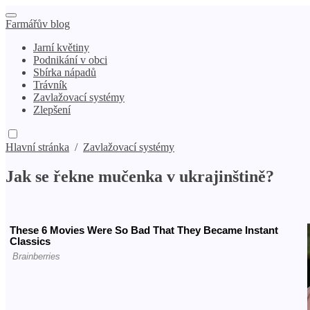
Farmářův blog
Jarní květiny
Podnikání v obci
Sbírka nápadů
Trávník
Zavlažovací systémy
Zlepšení
Hlavní stránka
/
Zavlažovací systémy
Jak se řekne mučenka v ukrajinštině?