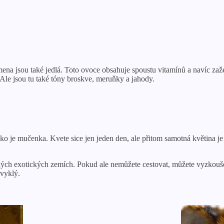
emena jsou také jedlá. Toto ovoce obsahuje spoustu vitamínů a navíc za
Ale jsou tu také tóny broskve, meruňky a jahody.
ko je mučenka. Kvete sice jen jeden den, ale přitom samotná květina je 
ůzných exotických zemích. Pokud ale nemůžete cestovat, můžete vyzk
bvyklý.