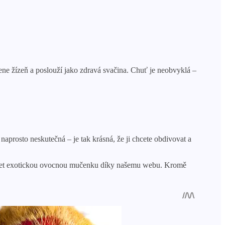
žene žízeň a poslouží jako zdravá svačina. Chuť je neobvyklá –
naprosto neskutečná – je tak krásná, že ji chcete obdivovat a
oušet exotickou ovocnou mučenku díky našemu webu. Kromě