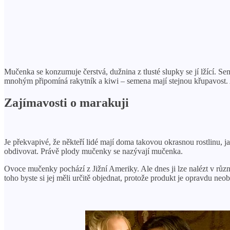
Mučenka se konzumuje čerstvá, dužnina z tlusté slupky se jí lžící. S
mnohým připomíná rakytník a kiwi – semena mají stejnou křupavost. 
Zajímavosti o marakuji
Je překvapivé, že někteří lidé mají doma takovou okrasnou rostlinu, ja
obdivovat. Právě plody mučenky se nazývají mučenka.
Ovoce mučenky pochází z Jižní Ameriky. Ale dnes ji lze nalézt v r
toho byste si jej měli určitě objednat, protože produkt je opravdu neo