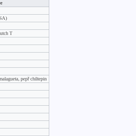
e
USA)
Butch T
malagueta, pepř chiltepin