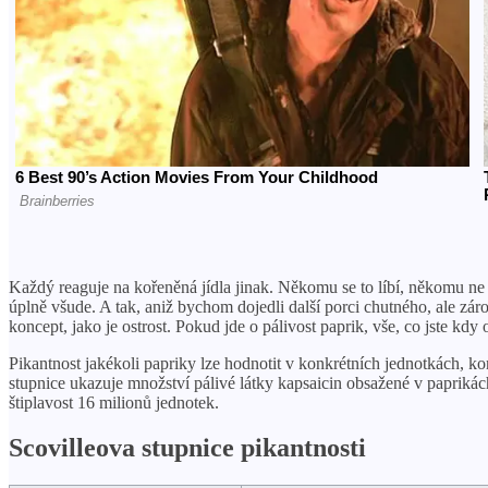
Každý reaguje na kořeněná jídla jinak. Někomu se to líbí, někomu ne a
úplně všude. A tak, aniž bychom dojedli další porci chutného, ​​ale zár
koncept, jako je ostrost. Pokud jde o pálivost paprik, vše, co jste 
Pikantnost jakékoli papriky lze hodnotit v konkrétních jednotkách, ko
stupnice ukazuje množství pálivé látky kapsaicin obsažené v paprikác
štiplavost 16 milionů jednotek.
Scovilleova stupnice pikantnosti