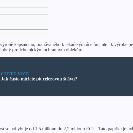
e k výrobě kapsaicinu, používaného k lékařským účelům, ale i k výrobě 
e podobný protichemickým ochranným oblekům.
ČTĚTE VÍCE
Jak často můžete pít celerovou šťávu?
ost se pohybuje od 1,5 milionu do 2,2 milionu ECU. Tato paprika je hybr