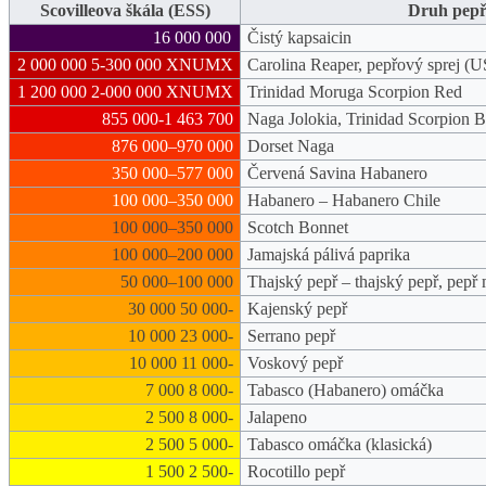
Scovilleova škála (ESS)
Druh pepř
16 000 000
Čistý kapsaicin
2 000 000 5-300 000 XNUMX
Carolina Reaper, pepřový sprej (
1 200 000 2-000 000 XNUMX
Trinidad Moruga Scorpion Red
855 000-1 463 700
Naga Jolokia, Trinidad Scorpion 
876 000–970 000
Dorset Naga
350 000–577 000
Červená Savina Habanero
100 000–350 000
Habanero – Habanero Chile
100 000–350 000
Scotch Bonnet
100 000–200 000
Jamajská pálivá paprika
50 000–100 000
Thajský pepř – thajský pepř, pepř 
30 000 50 000-
Kajenský pepř
10 000 23 000-
Serrano pepř
10 000 11 000-
Voskový pepř
7 000 8 000-
Tabasco (Habanero) omáčka
2 500 8 000-
Jalapeno
2 500 5 000-
Tabasco omáčka (klasická)
1 500 2 500-
Rocotillo pepř