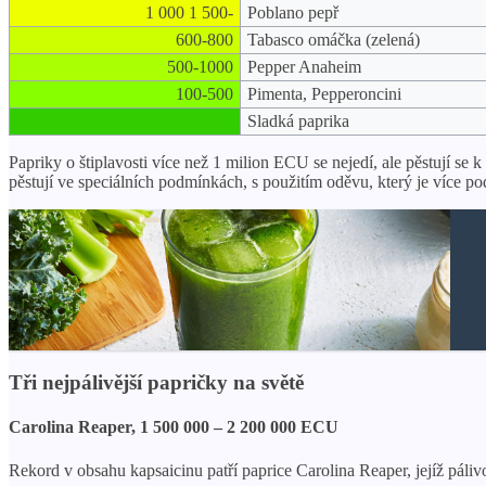
1 000 1 500-
Poblano pepř
600-800
Tabasco omáčka (zelená)
500-1000
Pepper Anaheim
100-500
Pimenta, Pepperoncini
Sladká paprika
Papriky o štiplavosti více než 1 milion ECU se nejedí, ale pěstují s
pěstují ve speciálních podmínkách, s použitím oděvu, který je víc
Tři nejpálivější papričky na světě
Carolina Reaper, 1 500 000 – 2 200 000 ECU
Rekord v obsahu kapsaicinu patří paprice Carolina Reaper, jejíž páliv