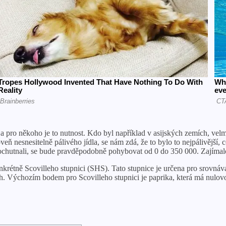
 pro někoho je to nutnost. Kdo byl například v asijských zemích, velmi 
oveň nesnesitelně pálivého jídla, se nám zdá, že to bylo to nejpálivější,
kdy ochutnali, se bude pravděpodobně pohybovat od 0 do 350 000. Zajíma
nkrétně Scovilleho stupnici (SHS). Tato stupnice je určena pro srovnáv
h. Výchozím bodem pro Scovilleho stupnici je paprika, která má nulovo