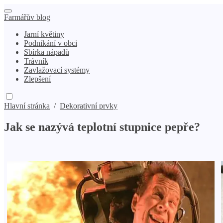
Farmářův blog
Jarní květiny
Podnikání v obci
Sbírka nápadů
Trávník
Zavlažovací systémy
Zlepšení
Hlavní stránka
/
Dekorativní prvky
Jak se nazývá teplotní stupnice pepře?