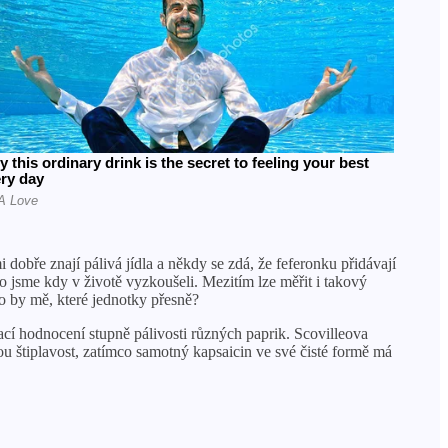
dobře znají pálivá jídla a někdy se zdá, že feferonku přidávají
 co jsme kdy v životě vyzkoušeli. Mezitím lze měřit i takový
lo by mě, které jednotky přesně?
ací hodnocení stupně pálivosti různých paprik. Scovilleova
u štiplavost, zatímco samotný kapsaicin ve své čisté formě má