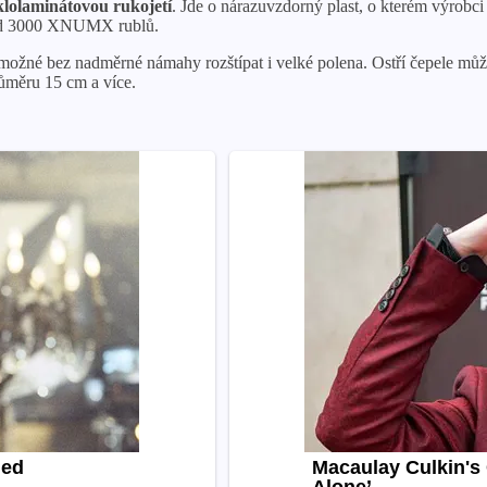
klolaminátovou rukojetí
. Jde o nárazuvzdorný plast, o kterém výrobci t
í od 3000 XNUMX rublů.
možné bez nadměrné námahy rozštípat i velké polena. Ostří čepele můž
růměru 15 cm a více.