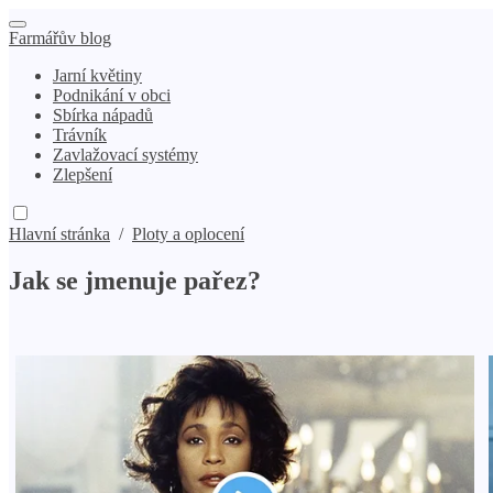
Farmářův blog
Jarní květiny
Podnikání v obci
Sbírka nápadů
Trávník
Zavlažovací systémy
Zlepšení
Hlavní stránka
/
Ploty a oplocení
Jak se jmenuje pařez?