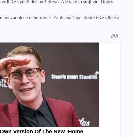
vrdí, že vydrží déle než dřevo. Ale také to stojí víc. Dobrý
e být zaoblené nebo rovné. Zaoblená čepel dobře řeže vlhké a