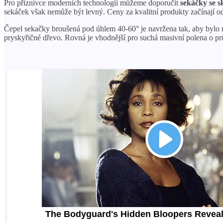
Pro příznivce moderních technologií můžeme doporučit
sekáčky se s
sekáček však nemůže být levný. Ceny za kvalitní produkty začínaj
Čepel sekačky broušená pod úhlem 40-60° je navržena tak, aby bylo 
pryskyřičné dřevo. Rovná je vhodnější pro suchá masivní polena o p