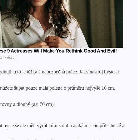
nuti, a to je těžká a nebezpečná práce. Jaký nástroj byste si
o můžete štípat pouze malá polena o průměru nejvýše 10 cm,
 rovný a dlouhý (asi 70 cm).
t byste se ale měli výrobkům z dubu a akátu. Jsou příliš husté a