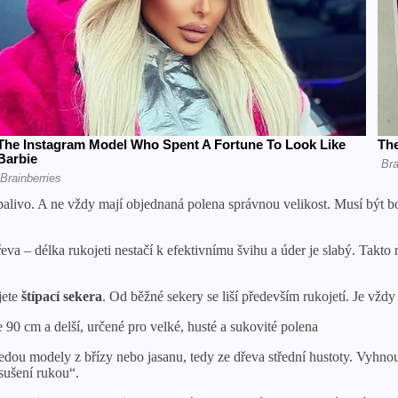
palivo. A ne vždy mají objednaná polena správnou velikost. Musí být bod
va – délka rukojeti nestačí k efektivnímu švihu a úder je slabý. Takt
jete
štípací sekera
. Od běžné sekery se liší především rukojetí. Je vždy
e 90 cm a delší, určené pro velké, husté a sukovité polena
vedou modely z břízy nebo jasanu, tedy ze dřeva střední hustoty. Vyhnou
sušení rukou“.