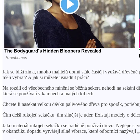
Jak se blíží zima, mnoho majitelů domů stále častěji využívá dřevěné 
měli vybrat? A jak si můžete usnadnit práci?
Na rozdíl od všeobecného mínění se běžná sekera nehodí na sekání dře
která se používají v kamnech a malých krbech.
Chcete-li nasekat velkou dávku palivového dřeva pro sporák, potřebu
Čím delší rukojeť sekáčku, tím silnější je úder. Existují modely o délc
Jako materiál rukojeti sekáčku se tradičně používá dřevo. Nejlépe si 
v okamžiku dopadu vytvářejí silné vibrace, které odborníci nazývají „