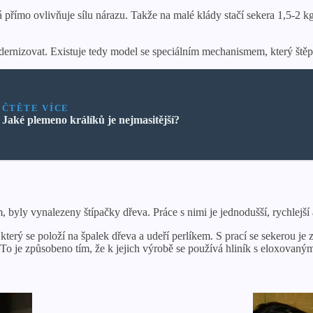
rá přímo ovlivňuje sílu nárazu. Takže na malé klády stačí sekera 1,5-2
 modernizovat. Existuje tedy model se speciálním mechanismem, který ště
ČTĚTE VÍCE
Jaké plemeno králíků je nejmasitější?
 byly vynalezeny štípačky dřeva. Práce s nimi je jednodušší, rychlejší 
 který se položí na špalek dřeva a udeří perlíkem. S prací se sekerou je
o je způsobeno tím, že k jejich výrobě se používá hliník s eloxovan