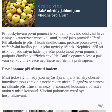
ČTĚTE VÍCE
Jaké odrůdy jabloní jsou
vhodné pro Ural?
Při poskytování první pomoci je kontraindikováno odsávání krve
z rány a kauterizace místa kousnutí, stejně jako provádění řezů.
Pití alkoholu je přísně kontraindikováno, protože pouze zvyšuje
vstřebávání hadího jedu a jeho toxický účinek. Nejdůležitější při
uštknutí jedovatým hadem je včas poskytnout první pomoc a
podpořit člověka v těžkých chvílích. Buďte opatrní v lese a pak
vám venkovní rekreace nepřinese nepříjemná překvapení.
První pomoc při uštknutí hadem
Mezi jedovatými hady jsou nejčastější zmije. Příznaky obecné
intoxikace jsou zpravidla necharakteristické. Diagnóza se stanoví
na základě příslušné anamnézy, přítomnosti kousnutí a bolesti a
otoku v místě kousnutí. Všichni pokousaní musí být
hospitalizováni.