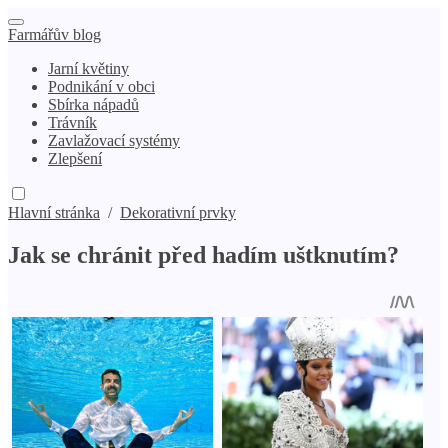
Farmářův blog
Jarní květiny
Podnikání v obci
Sbírka nápadů
Trávník
Zavlažovací systémy
Zlepšení
Hlavní stránka
/
Dekorativní prvky
Jak se chránit před hadím uštknutím?