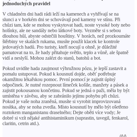
jednoduchých pravidel
V chladném dni hadi rádi leží na kamenech a vyhřívají se na
slunci a v horkém dni se schovávají pod kameny ve stínu. Při
chůzi tam, kde se mohou vyskytovat hadi, noste vysoké boty nebo
holínky, ale ne sandály nebo látkové boty. Vezměte si s sebou
dlouhou hůl, abyste odstrčili houštiny. V horách, než prozkoumáte
štěrbiny ve skalách rukama, musíte použít klacek ke kontrole
jedovatých hadů. Pro turisty, kteří nocují u ohně, je důležité
pamatovat na to, že hady přitahuje světlo, teplo a vůně, ale špatně
vidí a neslyší. Mohou zalézt do stanů, batohů a bot.
Pokud uvidíte hada zaujmout výhružnou pózu, je lepší zastavit a
pomalu ustupovat. Pokud k kousnutí dojde, oběť potřebuje
okamžitou lékařskou pomoc. První pomocí je zajistit úplný
odpočinek. Je nutné rozepnout límeček košile, manžety a pásek a
zajistit pokousanou končetinu. Pokud se jedná o paži, měla by být
umístěna v závěsu, aby se zabránilo jejímu pohybu při chůzi.
Pokud je vaše noha zraněná, musíte si vyrobit improvizovaná
nosítka, aby se noha zvedla. Místo kousnutí by mělo být ošetřeno
roztokem manganistanu draselného; Dejte oběti více vody; Je
dobré si vzít nějaké antihistaminikum (suprastin, tavegil, fenkarol,
claritin, cetrin atd.).