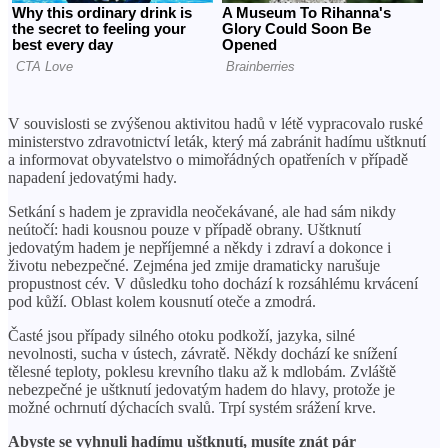
V souvislosti se zvýšenou aktivitou hadů v létě vypracovalo ruské
ministerstvo zdravotnictví leták, který má zabránit hadímu uštknutí
a informovat obyvatelstvo o mimořádných opatřeních v případě
napadení jedovatými hady.
Setkání s hadem je zpravidla neočekávané, ale had sám nikdy
neútočí: hadi kousnou pouze v případě obrany. Uštknutí
jedovatým hadem je nepříjemné a někdy i zdraví a dokonce i
životu nebezpečné. Zejména jed zmije dramaticky narušuje
propustnost cév. V důsledku toho dochází k rozsáhlému krvácení
pod kůží. Oblast kolem kousnutí oteče a zmodrá.
Časté jsou případy silného otoku podkoží, jazyka, silné
nevolnosti, sucha v ústech, závratě. Někdy dochází ke snížení
tělesné teploty, poklesu krevního tlaku až k mdlobám. Zvláště
nebezpečné je uštknutí jedovatým hadem do hlavy, protože je
možné ochrnutí dýchacích svalů. Trpí systém srážení krve.
Abyste se vyhnuli hadímu uštknutí, musíte znát pár