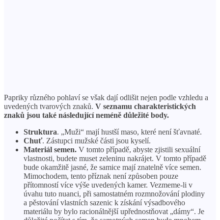
Papriky různého pohlaví se však dají odlišit nejen podle vzhledu a
uvedených tvarových znaků.
V seznamu charakteristických
znaků jsou také následující neméně důležité body.
Struktura
. „Muži“ mají hustší maso, které není šťavnaté.
Chuť
. Zástupci mužské části jsou kyselí.
Materiál semen.
V tomto případě, abyste zjistili sexuální
vlastnosti, budete muset zeleninu nakrájet. V tomto případě
bude okamžitě jasné, že samice mají znatelně více semen.
Mimochodem, tento příznak není způsoben pouze
přítomností více výše uvedených kamer. Vezmeme-li v
úvahu tuto nuanci, při samostatném rozmnožování plodiny
a pěstování vlastních sazenic k získání výsadbového
materiálu by bylo racionálnější upřednostňovat „dámy“. Je