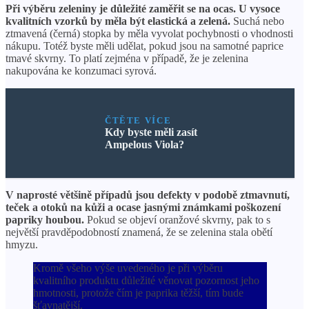
Při výběru zeleniny je důležité zaměřit se na ocas. U vysoce
kvalitních vzorků by měla být elastická a zelená.
Suchá nebo
ztmavená (černá) stopka by měla vyvolat pochybnosti o vhodnosti
nákupu. Totéž byste měli udělat, pokud jsou na samotné paprice
tmavé skvrny. To platí zejména v případě, že je zelenina
nakupována ke konzumaci syrová.
ČTĚTE VÍCE
Kdy byste měli zasít
Ampelous Viola?
V naprosté většině případů jsou defekty v podobě ztmavnutí,
teček a otoků na kůži a ocase jasnými známkami poškození
papriky houbou.
Pokud se objeví oranžové skvrny, pak to s
největší pravděpodobností znamená, že se zelenina stala obětí
hmyzu.
Kromě všeho výše uvedeného je při výběru
kvalitního produktu důležité věnovat pozornost jeho
hmotnosti, protože čím je paprika těžší, tím bude
šťavnatější.