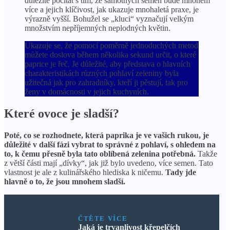
důležité počítat s tím, že samotných semen bude mnohem
více a jejich klíčivost, jak ukazuje mnohaletá praxe, je
výrazně vyšší. Bohužel se „kluci“ vyznačují velkým
množstvím nepříjemných neplodných květin.
Ukazuje se, že pomocí poměrně jednoduchých metod
můžete doslova během několika sekund určit, o které
paprice je řeč. Je důležité, aby představa o hlavních
charakteristikách různých pohlaví zeleniny byla
užitečná jak pro zahradníky, kteří ji pěstují, tak pro
ženy v domácnosti v jejich kuchyních.
Které ovoce je sladší?
Poté, co se rozhodnete, která paprika je ve vašich rukou, je
důležité v další fázi vybrat to správné z pohlaví, s ohledem na
to, k čemu přesně byla tato oblíbená zelenina potřebná.
Takže
z větší části mají „dívky“, jak již bylo uvedeno, více semen. Tato
vlastnost je ale z kulinářského hlediska k ničemu.
Tady jde
hlavně o to, že jsou mnohem sladší.
ČTĚTE VÍCE
Jaká je trvanlivost křepelčích