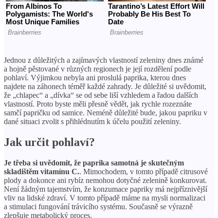
Jednou z důležitých a zajímavých vlastností zeleniny dnes známé
a hojně pěstované v různých regionech je její rozdělení podle
pohlaví. Výjimkou nebyla ani proslulá paprika, kterou dnes
najdete na záhonech téměř každé zahrady. Je důležité si uvědomit,
že „chlapec“ a „dívka“ se od sebe liší vzhledem a řadou dalších
vlastností. Proto byste měli přesně vědět, jak rychle rozeznáte
samčí papričku od samice. Neméně důležité bude, jakou papriku v
dané situaci zvolit s přihlédnutím k účelu použití zeleniny.
Jak určit pohlaví?
Je třeba si uvědomit, že paprika samotná je skutečným
skladištěm vitamínu C.
. Mimochodem, v tomto případě citrusové
plody a dokonce ani rybíz nemohou dotyčné zelenině konkurovat.
Není žádným tajemstvím, že konzumace papriky má nejpříznivější
vliv na lidské zdraví. V tomto případě máme na mysli normalizaci
a stimulaci fungování trávicího systému. Současně se výrazně
zlepšuje metabolický proces.