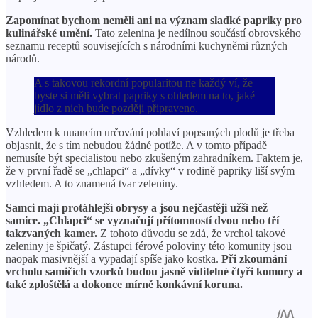
Zapomínat bychom neměli ani na význam sladké papriky pro
kulinářské umění.
Tato zelenina je nedílnou součástí obrovského
seznamu receptů souvisejících s národními kuchyněmi různých
národů.
A s takovou rekordní popularitou ne každý ví, že
byste si měli vybrat papriky s ohledem na to, jaké
jídlo z nich bude později připraveno.
Vzhledem k nuancím určování pohlaví popsaných plodů je třeba
objasnit, že s tím nebudou žádné potíže. A v tomto případě
nemusíte být specialistou nebo zkušeným zahradníkem. Faktem je,
že v první řadě se „chlapci“ a „dívky“ v rodině papriky liší svým
vzhledem. A to znamená tvar zeleniny.
Samci mají protáhlejší obrysy a jsou nejčastěji užší než
samice. „Chlapci“ se vyznačují přítomností dvou nebo tří
takzvaných kamer.
Z tohoto důvodu se zdá, že vrchol takové
zeleniny je špičatý. Zástupci férové ​​poloviny této komunity jsou
naopak masivnější a vypadají spíše jako kostka.
Při zkoumání
vrcholu samičích vzorků budou jasně viditelné čtyři komory a
také zploštělá a dokonce mírně konkávní koruna.