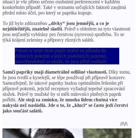
situaci je vše přímo určeno osobními preferencemi v každém
konkrétním případě. Také v seznamu určujících faktorů zaujímá
přední místo účel, pro který se paprika kupuje.
To již bylo zdůrazněno
„dívky“ jsou jemnější, a co je
nejdůležitější, znatelně sladší
. Právě s ohledem na tyto vlastnosti
jsou nejčastěji vybírány pro čerstvou (syrovou) spotřebu. To se
týká krájení zeleniny a přípravy různých salátů.
Pokud se tento druh pepře změní na přísadu do
dušených pokrmů a jiných podobných pokrmů,
pravděpodobně se ukáže, že jsou příliš vodnaté.
Samčí papriky mají diametrálně odlišné vlastnosti.
Díky tomu,
že jsou tvrdší a kyselejší, se lépe používají při přípravě konzerv.
Samozřejmě, že takové papriky budou optimálním řešením při
přípravě pokrmů, jejichž receptury vyžadují tepelné zpracování
složek. Právě ty mužské by si měli milovníci plněných paprik
pořídit.
Ale stojí za zmínku, že mnoha lidem chutná více
nakyslá než nasládlá. Jde o to, že „kluci“ se často jedí čerství
jako součást salátů.