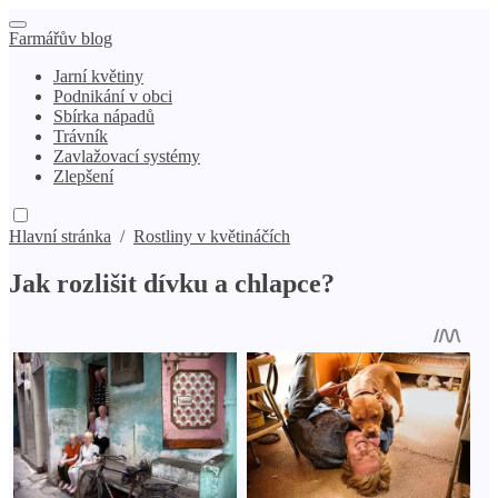
Farmářův blog
Jarní květiny
Podnikání v obci
Sbírka nápadů
Trávník
Zavlažovací systémy
Zlepšení
Hlavní stránka
/
Rostliny v květináčích
Jak rozlišit dívku a chlapce?