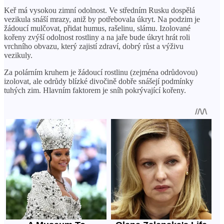
Keř má vysokou zimní odolnost. Ve středním Rusku dospělá
vezikula snáší mrazy, aniž by potřebovala úkryt. Na podzim je
žádoucí mulčovat, přidat humus, rašelinu, slámu. Izolované
kořeny zvýší odolnost rostliny a na jaře bude úkryt hrát roli
vrchního obvazu, který zajistí zdraví, dobrý růst a výživu
vezikuly.
Za polárním kruhem je žádoucí rostlinu (zejména odrůdovou)
izolovat, ale odrůdy blízké divočině dobře snášejí podmínky
tuhých zim. Hlavním faktorem je sníh pokrývající kořeny.