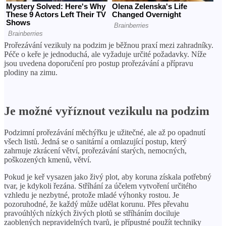
Prořezávání vezikuly na podzim je běžnou praxí mezi zahradníky.
Péče o keře je jednoduchá, ale vyžaduje určité požadavky. Níže
jsou uvedena doporučení pro postup prořezávání a přípravu
plodiny na zimu.
Je možné vyříznout vezikulu na podzim
Podzimní prořezávání měchýřku je užitečné, ale až po opadnutí
všech listů. Jedná se o sanitární a omlazující postup, který
zahrnuje zkrácení větví, prořezávání starých, nemocných,
poškozených kmenů, větví.
Pokud je keř vysazen jako živý plot, aby koruna získala potřebný
tvar, je kdykoli řezána. Stříhání za účelem vytvoření určitého
vzhledu je nezbytné, protože mladé výhonky rostou. Je
pozoruhodné, že každý může udělat korunu. Přes převahu
pravoúhlých nízkých živých plotů se stříháním dociluje
zaoblených nepravidelných tvarů, je přípustné použít techniky