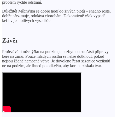
problém rychle odstraní.
Důležité! Měchýřka se dobře hodí do živých plotů – snadno roste,
dobře přezimuje, odolává chorobám. Dekorativně však vypadá
keř i v jednotlivých výsadbách.
Závěr
Prořezávání měchýřku na podzim je nezbytnou součástí přípravy
keře na zimu. Pouze mladých rostlin se nelze dotknout, pokud
nejsou žádné nemocné větve. Je dovoleno řezat sazenice vezikulů
ne na podzim, ale ihned po odkvětu, aby koruna získala tvar.