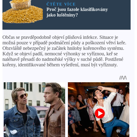
ČTĚTE VÍCE
Proč jsou fazole klasifikovány
jako luštěniny?
Občas se pravděpodobně objeví plísňová infekce. Situace je
možná pouze v případě podmáčení půdy a poškození větví keře.
Obzvláště nebezpečný je začátek hniloby kořenového systému.
Když se objeví padlí, nemocné výhonky se vyříznou, keř se
naléhavě přesadí do nadmořské výšky v suché půdě. Postižené
kořeny, identifikované během vyšetření, musí být vyříznuty.