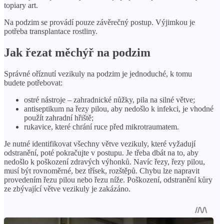
topiary art.
Na podzim se provádí pouze závěrečný postup. Výjimkou je
potřeba transplantace rostliny.
Jak řezat měchýř na podzim
Správné oříznutí vezikuly na podzim je jednoduché, k tomu
budete potřebovat:
ostré nástroje – zahradnické nůžky, pila na silné větve;
antiseptikum na řezy pilou, aby nedošlo k infekci, je vhodné
použít zahradní hřiště;
rukavice, které chrání ruce před mikrotraumatem.
Je nutné identifikovat všechny větve vezikuly, které vyžadují
odstranění, poté pokračujte v postupu. Je třeba dbát na to, aby
nedošlo k poškození zdravých výhonků. Navíc řezy, řezy pilou,
musí být rovnoměrné, bez třísek, rozštěpů. Chybu lze napravit
provedením řezu pilou nebo řezu níže. Poškození, odstranění kůry
ze zbývající větve vezikuly je zakázáno.