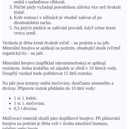
umírá s nadměrnou vlhkostí.
Písčité půdy vyžadují pravidelnou zálivku více než dvakrát
týdně.
Keře rostoucí v nížinách je vhodné zalévat až po
dlouhodobém suchu.
Na jiných půdách se zalévání provádí, když schne horní
vrstva země.
Vezikula je třeba krmit dvakrát ročně – na podzim a na jaře.
Minerální hnojiva se aplikují na podzim, obsahující dusík (včetně
organických) – na jaře.
Minerální hnojiva (například nitroammofoska) se aplikují
roztokem. Jedna krabička od zápalek se zředí v 10 litrech vody.
Dospělý vezikul bude potřebovat 15 litrů roztoku.
Na jaře jsou krmeny směsí močoviny, dusičnanu amonného a
divizny. Připravte roztok přidáním do 10 litrů vody:
1 st. l. ledek;
1 st. l. močovina;
0,5 l divizna.
Mulčovací materiál slouží jako doplňkové hnojivo. Při plánování
hnojiva na podzim je třeba vzít v úvahu množství humusu,
rašeliny nebo hnoje.