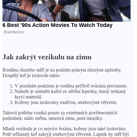
Jak zakrýt vezikulu na zimu
Rostlina různého stáří je na podzim pokryta různými způsoby.
Dospělý keř je izolován takto:
V pozdním podzimu je rostlina pečlivě svázána provazem.
Nahoře je umístěn kužel ze střešní lepenky, hustý netkaný
krycí materiál.
Kořeny jsou izolovány mulčem, smrkovými větvemi.
Taková potřeba vzniká pouze za extrémních povětrnostních
podmínek: málo sněhu, mrazivá zima, jarní mrazíky.
Mladá vezikula je co nejvíce řezána, kořeny jsou také izolovány.
Poté seříznutý keř zakryjí smrkovými větvemi. Lapnik by měl být