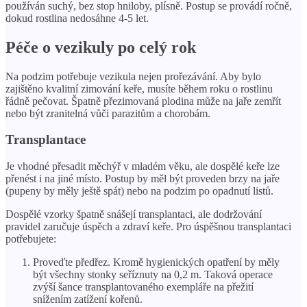
používán suchý, bez stop hniloby, plísně. Postup se provádí ročně,
dokud rostlina nedosáhne 4-5 let.
Péče o vezikuly po celý rok
Na podzim potřebuje vezikula nejen prořezávání. Aby bylo
zajištěno kvalitní zimování keře, musíte během roku o rostlinu
řádně pečovat. Špatně přezimovaná plodina může na jaře zemřít
nebo být zranitelná vůči parazitům a chorobám.
Transplantace
Je vhodné přesadit měchýř v mladém věku, ale dospělé keře lze
přenést i na jiné místo. Postup by měl být proveden brzy na jaře
(pupeny by měly ještě spát) nebo na podzim po opadnutí listů.
Dospělé vzorky špatně snášejí transplantaci, ale dodržování
pravidel zaručuje úspěch a zdraví keře. Pro úspěšnou transplantaci
potřebujete:
Proveďte předřez. Kromě hygienických opatření by měly
být všechny stonky seříznuty na 0,2 m. Taková operace
zvýší šance transplantovaného exempláře na přežití
snížením zatížení kořenů.