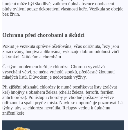
hnojení může být škodlivé, zatímco úplná absence obohacení
půdy ovlivní pouze dekorativní vlastnosti keře. Vezikula se obejde
bez živin.
Ochrana před chorobami a škůdci
Pokud je vezikula správně ošetřována, včas odříznuta, řezy jsou
zpracovány, hnojiva aplikována, vykazuje dobrou odolnost vůči
jakýmkoli škůdcům a chorobám.
Častým problémem keřů je chloróza. Choroba vyvolává
vysychání větví, zejména vrcholů stonků, předčasné žloutnutí
mladých listů. Důvodem je nedostatek výživy.
Při zjištění příznaků chlorózy je nutné postřikovat listy (zalévat
keř) hnojivy s obsahem železa (chelát železa, ferrofit, ferrilen,
antichloróza). Po ústupu choroby je vhodné poškozené větve
odříznout a spálit pryč z místa. Navíc se doporučuje pozorovat 1-2
týdny, aby se chloróza nevrátila. Relapsy vedou k úplnému
zničení keře.