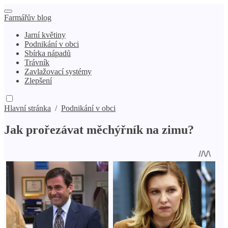
Farmářův blog
Jarní květiny
Podnikání v obci
Sbírka nápadů
Trávník
Zavlažovací systémy
Zlepšení
Hlavní stránka
/
Podnikání v obci
Jak prořezávat měchýřník na zimu?