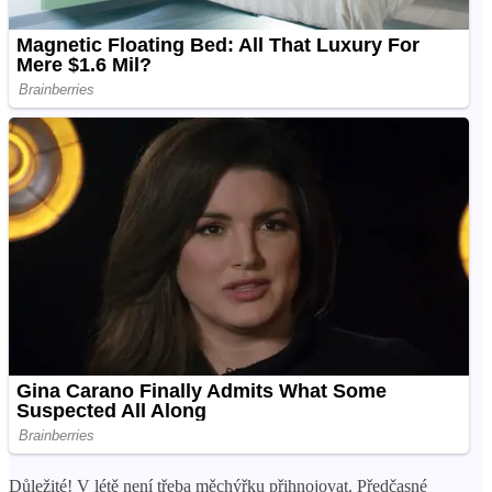
Důležité! V létě není třeba měchýřku přihnojovat. Předčasné