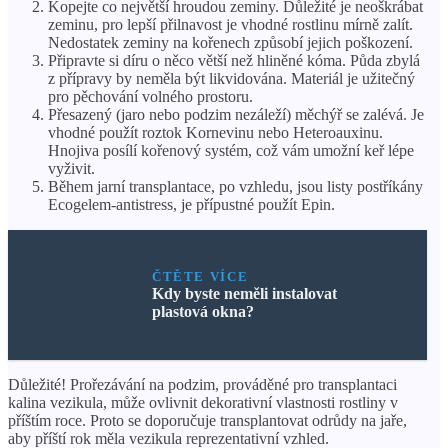
Kopejte co největší hroudou zeminy. Důležité je neoškrábat
zeminu, pro lepší přilnavost je vhodné rostlinu mírně zalít.
Nedostatek zeminy na kořenech způsobí jejich poškození.
Připravte si díru o něco větší než hliněné kóma. Půda zbylá
z přípravy by neměla být likvidována. Materiál je užitečný
pro pěchování volného prostoru.
Přesazený (jaro nebo podzim nezáleží) měchýř se zalévá. Je
vhodné použít roztok Kornevinu nebo Heteroauxinu.
Hnojiva posílí kořenový systém, což vám umožní keř lépe
vyživit.
Během jarní transplantace, po vzhledu, jsou listy postříkány
Ecogelem-antistress, je přípustné použít Epin.
ČTĚTE VÍCE
Kdy byste neměli instalovat
plastová okna?
Důležité! Prořezávání na podzim, prováděné pro transplantaci
kalina vezikula, může ovlivnit dekorativní vlastnosti rostliny v
příštím roce. Proto se doporučuje transplantovat odrůdy na jaře,
aby příští rok měla vezikula reprezentativní vzhled.