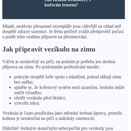
kuřecím trusem?
Mladé, nedávno přesazené exempláře jsou citlivější na chlad než
dospělé zdravé sazenice. Je třeba pečlivě zvážit předpověď počasí
a podle toho rostlinu připravit na přezimování.
Jak připravit vezikulu na zimu
Váček je nenáročný na péči, na podzim je potřeba jen drobná
příprava na zimu. Po podzimním prořezávání musíte:
pokryjte dospělé keře spolu s mladými, pokud slibují zimu
bez sněhu;
ujistěte se, že kořenový systém není uzamčen, hniloba může
zničit výsadbu;
ošetřit vezikulu před škůdci;
vytvořit zdroj.
Vezikula je často používána jako městské terénní úpravy, protože.
kultura je nenáročná na péči a málokdy onemocní.
Důležité! Jediným skutečným nebezpečím pro vezikuly jsou