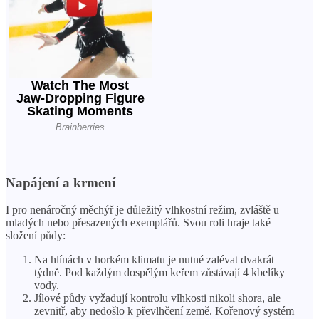
Napájení a krmení
I pro nenáročný měchýř je důležitý vlhkostní režim, zvláště u
mladých nebo přesazených exemplářů. Svou roli hraje také
složení půdy:
Na hlínách v horkém klimatu je nutné zalévat dvakrát
týdně. Pod každým dospělým keřem zůstávají 4 kbelíky
vody.
Jílové půdy vyžadují kontrolu vlhkosti nikoli shora, ale
zevnitř, aby nedošlo k převlhčení země. Kořenový systém