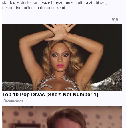
škůdci. V důsledku invaze hmyzu může kultura ztratit svůj
dekorativní účinek a dokonce zemřít.