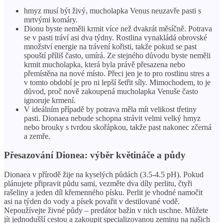
hmyz musí být živý, mucholapka Venus neuzavře pasti s
mrtvými komáry.
Dionu byste neměli krmit více než dvakrát měsíčně. Potrava
se v pasti tráví asi dva týdny. Rostlina vynakládá obrovské
množství energie na trávení kořisti, takže pokud se past
spouští příliš často, umírá. Ze stejného důvodu byste neměli
krmit mucholapka, která byla právě přesazena nebo
přemístěna na nové místo. Přeci jen je to pro rostlinu stres a
v tomto období je pro ni lepší šetřit síly. Mimochodem, to je
důvod, proč nově zakoupená mucholapka Venuše často
ignoruje krmení.
V ideálním případě by potrava měla mít velikost třetiny
pasti. Dionaea nebude schopna strávit velmi velký hmyz
nebo brouky s tvrdou skořápkou, takže past nakonec zčerná
a zemře.
Přesazování Dionea: výběr květináče a půdy
Dionaea v přírodě žije na kyselých půdách (3.5-4.5 pH). Pokud
plánujete připravit půdu sami, vezměte dva díly perlitu, čtyři
rašeliny a jeden díl křemenného písku. Perlit je vhodné namočit
asi na týden do vody a písek povařit v destilované vodě.
Nepoužívejte živné půdy – predátor bažin v nich uschne. Můžete
jít jednodušší cestou a zakoupit specializovanou zeminu na našich