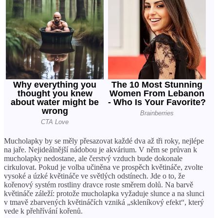
Mucholapky by se měly přesazovat každé dva až tři roky, nejlépe
na jaře. Nejideálnější nádobou je akvárium. V něm se průvan k
mucholapky nedostane, ale čerstvý vzduch bude dokonale
cirkulovat. Pokud je volba učiněna ve prospěch květináče, zvolte
vysoké a úzké květináče ve světlých odstínech. Jde o to, že
kořenový systém rostliny dravce roste směrem dolů. Na barvě
květináče záleží: protože mucholapka vyžaduje slunce a na slunci
v tmavě zbarvených květináčích vzniká „skleníkový efekt“, který
vede k přehřívání kořenů.