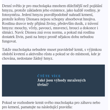
Denní světlo je pro mucholapka mnohem důležitější než pojídání
hmyzu, protože základem jeho existence, jako každé rostliny, je
fotosyntéza. Jedení hmyzu pravděpodobně nahradí krmení,
protože kořeny Dionaea nejsou schopny absorbovat hnojiva.
Rostlina dravce tedy přijímá živiny, především dusík, z trávení
hmyzu: mouchy, včely, pavouci, mravenci, brouci a dokonce i
slimáci. Navíc Dionea zná svou normu, a pokud má rostlina
dostatek živin, pasti na hmyz prostě nějakou dobu nebudou
fungovat.
Takže mucholapka nebudete muset pravidelně krmit, s výjimkou
období kvetení a aktivního růstu a pokud se do místnosti, kde je
chována, nedostane žádný hmyz.
ČTĚTE VÍCE
Jaké jsou výhody mražených
třešní?
Pokud se rozhodnete krmit svého mucholapka pro zábavu nebo
pro krmení, pamatujte na následující pravidla: