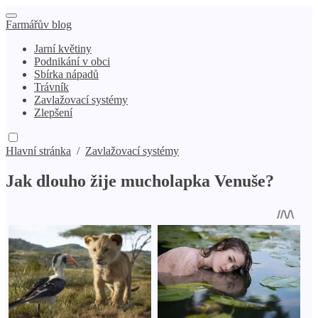
Farmářův blog
Jarní květiny
Podnikání v obci
Sbírka nápadů
Trávník
Zavlažovací systémy
Zlepšení
Hlavní stránka
/
Zavlažovací systémy
Jak dlouho žije mucholapka Venuše?