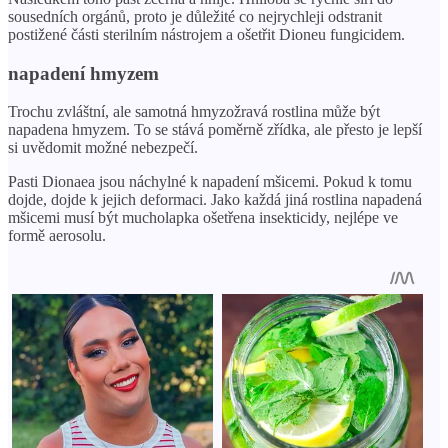
sousedních orgánů, proto je důležité co nejrychleji odstranit
postižené části sterilním nástrojem a ošetřit Dioneu fungicidem.
napadení hmyzem
Trochu zvláštní, ale samotná hmyzožravá rostlina může být
napadena hmyzem. To se stává poměrně zřídka, ale přesto je lepší
si uvědomit možné nebezpečí.
Pasti Dionaea jsou náchylné k napadení mšicemi. Pokud k tomu
dojde, dojde k jejich deformaci. Jako každá jiná rostlina napadená
mšicemi musí být mucholapka ošetřena insekticidy, nejlépe ve
formě aerosolu.