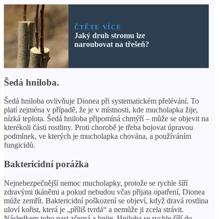
ČTĚTE VÍCE
Jaký druh stromu lze
naroubovat na třešeň?
Šedá hniloba.
Šedá hniloba ovlivňuje Dionea při systematickém přelévání. To
platí zejména v případě, že je v místnosti, kde mucholapka žije,
nízká teplota. Šedá hniloba připomíná chmýří – může se objevit na
kterékoli části rostliny. Proti chorobě je třeba bojovat úpravou
podmínek, ve kterých je mucholapka chována, a používáním
fungicidů.
Baktericidní porážka
Nejnebezpečnější nemoc mucholapky, protože se rychle šíří
zdravými tkáněmi a pokud nebudou včas přijata opatření, Dionea
může zemřít. Baktericidní poškození se objeví, když dravá rostlina
uloví kořist, která je „příliš tvrdá“ a nemůže ji zcela strávit.
Následkem toho past zčerná a hnije. Hniloba se rychle šíří do