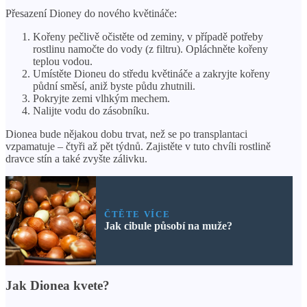
Přesazení Dioney do nového květináče:
Kořeny pečlivě očistěte od zeminy, v případě potřeby
rostlinu namočte do vody (z filtru). Opláchněte kořeny
teplou vodou.
Umístěte Dioneu do středu květináče a zakryjte kořeny
půdní směsí, aniž byste půdu zhutnili.
Pokryjte zemi vlhkým mechem.
Nalijte vodu do zásobníku.
Dionea bude nějakou dobu trvat, než se po transplantaci
vzpamatuje – čtyři až pět týdnů. Zajistěte v tuto chvíli rostlině
dravce stín a také zvyšte zálivku.
ČTĚTE VÍCE
Jak cibule působí na muže?
Jak Dionea kvete?