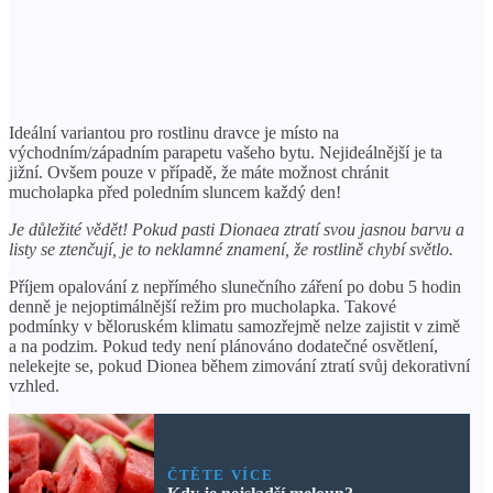
Ideální variantou pro rostlinu dravce je místo na
východním/západním parapetu vašeho bytu. Nejideálnější je ta
jižní. Ovšem pouze v případě, že máte možnost chránit
mucholapka před poledním sluncem každý den!
Je důležité vědět! Pokud pasti Dionaea ztratí svou jasnou barvu a
listy se ztenčují, je to neklamné znamení, že rostlině chybí světlo.
Příjem opalování z nepřímého slunečního záření po dobu 5 hodin
denně je nejoptimálnější režim pro mucholapka. Takové
podmínky v běloruském klimatu samozřejmě nelze zajistit v zimě
a na podzim. Pokud tedy není plánováno dodatečné osvětlení,
nelekejte se, pokud Dionea během zimování ztratí svůj dekorativní
vzhled.
ČTĚTE VÍCE