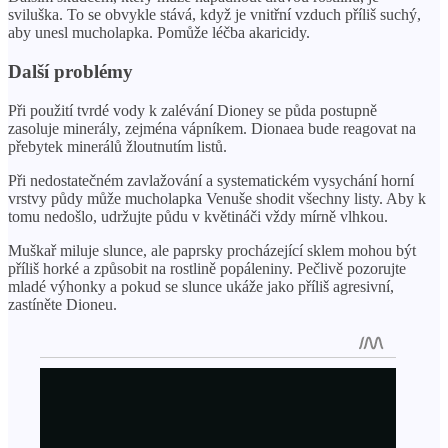
sviluška. To se obvykle stává, když je vnitřní vzduch příliš suchý,
aby unesl mucholapka. Pomůže léčba akaricidy.
Další problémy
Při použití tvrdé vody k zalévání Dioney se půda postupně
zasoluje minerály, zejména vápníkem. Dionaea bude reagovat na
přebytek minerálů žloutnutím listů.
Při nedostatečném zavlažování a systematickém vysychání horní
vrstvy půdy může mucholapka Venuše shodit všechny listy. Aby k
tomu nedošlo, udržujte půdu v ​​květináči vždy mírně vlhkou.
Muškař miluje slunce, ale paprsky procházející sklem mohou být
příliš horké a způsobit na rostlině popáleniny. Pečlivě pozorujte
mladé výhonky a pokud se slunce ukáže jako příliš agresivní,
zastíněte Dioneu.