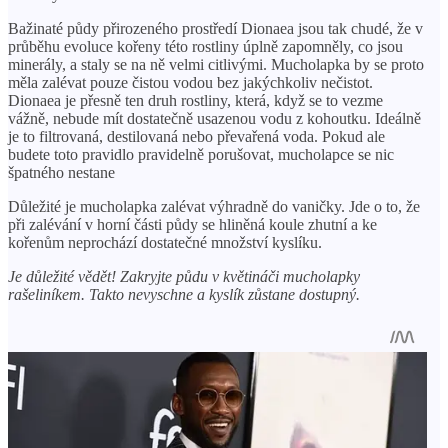
Bažinaté půdy přirozeného prostředí Dionaea jsou tak chudé, že v
průběhu evoluce kořeny této rostliny úplně zapomněly, co jsou
minerály, a staly se na ně velmi citlivými. Mucholapka by se proto
měla zalévat pouze čistou vodou bez jakýchkoliv nečistot.
Dionaea je přesně ten druh rostliny, která, když se to vezme
vážně, nebude mít dostatečně usazenou vodu z kohoutku. Ideálně
je to filtrovaná, destilovaná nebo převařená voda. Pokud ale
budete toto pravidlo pravidelně porušovat, mucholapce se nic
špatného nestane
Důležité je mucholapka zalévat výhradně do vaničky. Jde o to, že
při zalévání v horní části půdy se hliněná koule zhutní a ke
kořenům neprochází dostatečné množství kyslíku.
Je důležité vědět! Zakryjte půdu v ​​květináči mucholapky
rašeliníkem. Takto nevyschne a kyslík zůstane dostupný.