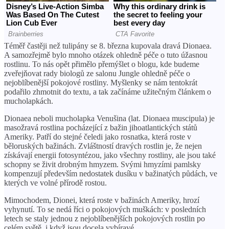
Téměř častěji než tulipány se 8. března kupovala dravá Dionaea.
A samozřejmě bylo mnoho otázek ohledně péče o tuto úžasnou
rostlinu. To nás opět přimělo přemýšlet o blogu, kde budeme
zveřejňovat rady biologů ze salonu Jungle ohledně péče o
nejoblíbenější pokojové rostliny. Myšlenky se nám tentokrát
podařilo zhmotnit do textu, a tak začínáme užitečným článkem o
mucholapkách.
Dionaea neboli mucholapka Venušina (lat. Dionaea muscipula) je
masožravá rostlina pocházející z bažin jihoatlantických států
Ameriky. Patří do stejné čeledi jako rosnatka, která roste v
běloruských bažinách. Zvláštností dravých rostlin je, že nejen
získávají energii fotosyntézou, jako všechny rostliny, ale jsou také
schopny se živit drobným hmyzem. Svými hmyzími pamlsky
kompenzují především nedostatek dusíku v bažinatých půdách, ve
kterých ve volné přírodě rostou.
Mimochodem, Dionei, která roste v bažinách Ameriky, hrozí
vyhynutí. To se nedá říci o pokojových muškách: v posledních
letech se staly jednou z nejoblíbenějších pokojových rostlin po
celém světě, i když jsou docela vybíravé.