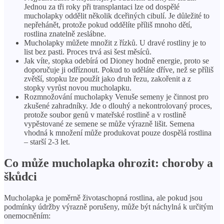
Jednou za tři roky při transplantaci lze od dospělé
mucholapky oddělit několik dceřiných cibulí. Je důležité to
nepřehánět, protože pokud oddělíte příliš mnoho dětí,
rostlina znatelně zeslábne.
Mucholapky můžete množit z řízků. U dravé rostliny je to
list bez pasti. Proces trvá asi šest měsíců.
Jak víte, stopka odebírá od Dioney hodně energie, proto se
doporučuje ji odříznout. Pokud to uděláte dříve, než se příliš
zvětší, stopku lze použít jako druh řezu, zakořenit a z
stopky vyrůst novou mucholapku.
Rozmnožování mucholapky Venuše semeny je činnost pro
zkušené zahradníky. Jde o dlouhý a nekontrolovaný proces,
protože soubor genů v mateřské rostlině a v rostlině
vypěstované ze semene se může výrazně lišit. Semena
vhodná k množení může produkovat pouze dospělá rostlina
– starší 2-3 let.
Co může mucholapka ohrozit: choroby a
škůdci
Mucholapka je poměrně životaschopná rostlina, ale pokud jsou
podmínky údržby výrazně porušeny, může být náchylná k určitým
onemocněním: