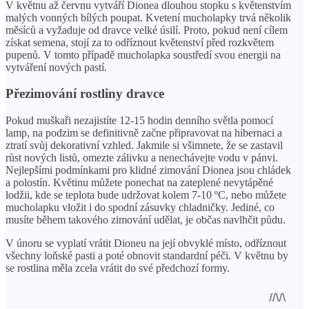
V květnu až červnu vytváří Dionea dlouhou stopku s květenstvím
malých vonných bílých poupat. Kvetení mucholapky trvá několik
měsíců a vyžaduje od dravce velké úsilí. Proto, pokud není cílem
získat semena, stojí za to odříznout květenství před rozkvětem
pupenů. V tomto případě mucholapka soustředí svou energii na
vytváření nových pastí.
Přezimování rostliny dravce
Pokud muškaři nezajistíte 12-15 hodin denního světla pomocí
lamp, na podzim se definitivně začne připravovat na hibernaci a
ztratí svůj dekorativní vzhled. Jakmile si všimnete, že se zastavil
růst nových listů, omezte zálivku a nenechávejte vodu v pánvi.
Nejlepšími podmínkami pro klidné zimování Dionea jsou chládek
a polostín. Květinu můžete ponechat na zateplené nevytápěné
lodžii, kde se teplota bude udržovat kolem 7-10 ºC, nebo můžete
mucholapku vložit i do spodní zásuvky chladničky. Jediné, co
musíte během takového zimování udělat, je občas navlhčit půdu.
V únoru se vyplatí vrátit Dioneu na její obvyklé místo, odříznout
všechny loňské pasti a poté obnovit standardní péči. V květnu by
se rostlina měla zcela vrátit do své předchozí formy.