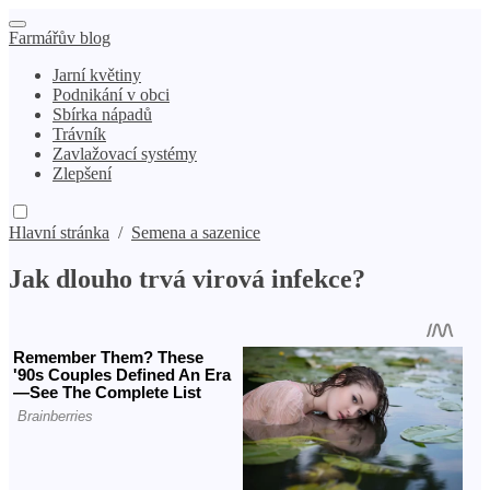
Farmářův blog
Jarní květiny
Podnikání v obci
Sbírka nápadů
Trávník
Zavlažovací systémy
Zlepšení
Hlavní stránka
/
Semena a sazenice
Jak dlouho trvá virová infekce?