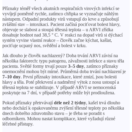
Příznaky téměř všech akutních respiračních virových infekcí se
vyvíjejí poměrně rychle, zatímco chřipka se vyznačuje náhlým
nástupem. Odpadní produkty virů vstupují do krve a způsobují
zvláštní stav – intoxikaci. Pacient začíná pociťovat bolest hlavy,
objevuje se slabost a stoupá tělesná teplota – u ARVI zřídka
dosahuje hodnot nad 38,5 ° C. V reakci na dopad virů si dýchací
systém vyvine vlastní reakce – člověk začne kýchat, kašlat,
pociťuje ucpaný nos, svědění a bolest v krku.
Jak dlouho je člověk nachlazený? Doba trvání ARVI závisí na
několika faktorech: typu patogenu, závažnosti infekce a stavu těla
pacienta. Světlé formy trvají pouze
3–5 dny
, zatímco příznaky
onemocnění mohou být mírné. Průměrná doba trvání nachlazení je
7–10 dny
. První příznaky intoxikace, které zmizí, jsou bolesti
hlavy a těla. Poté překrvení a nadměrný výtok z nosu ustoupí a
tělesná teplota se stabilizuje. V případě ARVI se nemocenská
poskytuje na 7 dní, v případě potřeby může být prodloužena.
Pokud příznaky přetrvávají
déle než 2 týdny
, kašel trvá dlouho
nebo dochází k opakovanému zvýšení tělesné teploty po několika
dnech dobrého zdravotního stavu – je třeba se poradit s
odborníkem. Mohou nastat komplikace, které vyžadují různé
léčebné přístupy.