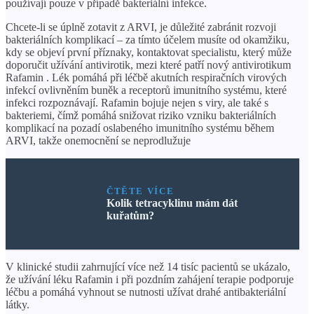
používají pouze v případě bakteriální infekce.
Chcete-li se úplně zotavit z ARVI, je důležité zabránit rozvoji
bakteriálních komplikací – za tímto účelem musíte od okamžiku,
kdy se objeví první příznaky, kontaktovat specialistu, který může
doporučit užívání antivirotik, mezi které patří nový antivirotikum
Rafamin . Lék pomáhá při léčbě akutních respiračních virových
infekcí ovlivněním buněk a receptorů imunitního systému, které
infekci rozpoznávají. Rafamin bojuje nejen s viry, ale také s
bakteriemi, čímž pomáhá snižovat riziko vzniku bakteriálních
komplikací na pozadí oslabeného imunitního systému během
ARVI, takže onemocnění se neprodlužuje
ČTĚTE VÍCE
Kolik tetracyklinu mám dát
kuřatům?
V klinické studii zahrnující více než 14 tisíc pacientů se ukázalo,
že užívání léku Rafamin i při pozdním zahájení terapie podporuje
léčbu a pomáhá vyhnout se nutnosti užívat drahé antibakteriální
látky.