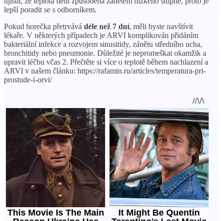
ujistit, že teplota není způsobena zánětem nízkého stupně, proto je
lepší poradit se s odborníkem.
Pokud horečka přetrvává
déle než 7 dní
, měli byste navštívit
lékaře. V některých případech je ARVI komplikován přidáním
bakteriální infekce a rozvojem sinusitidy, zánětu středního ucha,
bronchitidy nebo pneumonie. Důležité je nepromeškat okamžik a
upravit léčbu včas 2. Přečtěte si více o teplotě během nachlazení a
ARVI v našem článku: https://rafamin.ru/articles/temperatura-pri-
prostude-i-orvi/