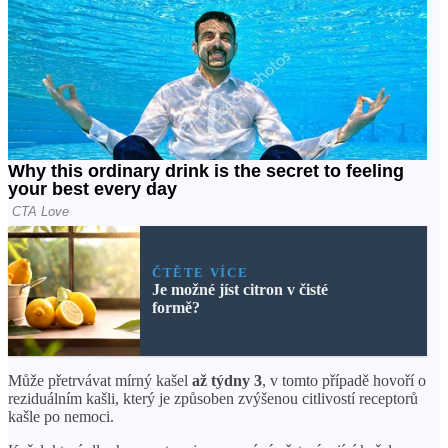
ČTĚTE VÍCE
Je možné jíst citron v čisté
formě?
Může přetrvávat mírný kašel
až týdny 3
, v tomto případě hovoří o
reziduálním kašli, který je způsoben zvýšenou citlivostí receptorů
kašle po nemoci.