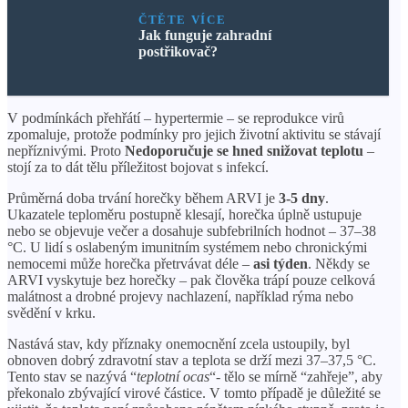
ČTĚTE VÍCE
Jak funguje zahradní
postřikovač?
V podmínkách přehřátí – hypertermie – se reprodukce virů
zpomaluje, protože podmínky pro jejich životní aktivitu se stávají
nepříznivými. Proto
Nedoporučuje se hned snižovat teplotu
–
stojí za to dát tělu příležitost bojovat s infekcí.
Průměrná doba trvání horečky během ARVI je
3-5 dny
.
Ukazatele teploměru postupně klesají, horečka úplně ustupuje
nebo se objevuje večer a dosahuje subfebrilních hodnot – 37–38
°C. U lidí s oslabeným imunitním systémem nebo chronickými
nemocemi může horečka přetrvávat déle –
asi týden
. Někdy se
ARVI vyskytuje bez horečky – pak člověka trápí pouze celková
malátnost a drobné projevy nachlazení, například rýma nebo
svědění v krku.
Nastává stav, kdy příznaky onemocnění zcela ustoupily, byl
obnoven dobrý zdravotní stav a teplota se drží mezi 37–37,5 °C.
Tento stav se nazývá “
teplotní ocas
“- tělo se mírně “zahřeje”, aby
překonalo zbývající virové částice. V tomto případě je důležité se