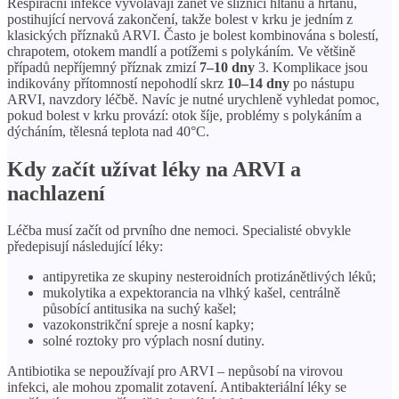
Respirační infekce vyvolávají zánět ve sliznici hltanu a hrtanu,
postihující nervová zakončení, takže bolest v krku je jedním z
klasických příznaků ARVI. Často je bolest kombinována s bolestí,
chrapotem, otokem mandlí a potížemi s polykáním. Ve většině
případů nepříjemný příznak zmizí
7–10 dny
3. Komplikace jsou
indikovány přítomností nepohodlí skrz
10–14 dny
po nástupu
ARVI, navzdory léčbě. Navíc je nutné urychleně vyhledat pomoc,
pokud bolest v krku provází: otok šíje, problémy s polykáním a
dýcháním, tělesná teplota nad 40°C.
Kdy začít užívat léky na ARVI a
nachlazení
Léčba musí začít od prvního dne nemoci. Specialisté obvykle
předepisují následující léky:
antipyretika ze skupiny nesteroidních protizánětlivých léků;
mukolytika a expektorancia na vlhký kašel, centrálně
působící antitusika na suchý kašel;
vazokonstrikční spreje a nosní kapky;
solné roztoky pro výplach nosní dutiny.
Antibiotika se nepoužívají pro ARVI – nepůsobí na virovou
infekci, ale mohou zpomalit zotavení. Antibakteriální léky se