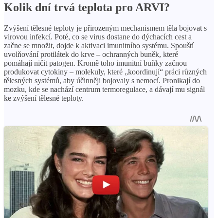
Kolik dní trvá teplota pro ARVI?
Zvýšení tělesné teploty je přirozeným mechanismem těla bojovat s
virovou infekcí. Poté, co se virus dostane do dýchacích cest a
začne se množit, dojde k aktivaci imunitního systému. Spouští
uvolňování protilátek do krve – ochranných buněk, které
pomáhají ničit patogen. Kromě toho imunitní buňky začnou
produkovat cytokiny – molekuly, které „koordinují“ práci různých
tělesných systémů, aby účinněji bojovaly s nemocí. Pronikají do
mozku, kde se nachází centrum termoregulace, a dávají mu signál
ke zvýšení tělesné teploty.