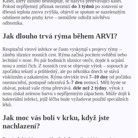
Kašel, který dlouho neustupuje, se nazývá přetrvávající kašel.
Pokud nepříjemný příznak nezmizí
do 3 týdnů
po zotavení se
tělesná teplota znovu zvýšila, objevil se sputum se nazelenalým
odstínem nebo pruhy krve – nemůžete odložit návštěvu
odborníka.
Jak dlouho trvá rýma během ARVI?
Respirační virové infekce se často vyskytují s projevy rýmy –
zánětu sliznice nosních cest. Rýma začíná pocitem svědění nebo
lechtání v nose. Po pár hodinách sliznice oteče, dojde k ucpání
nosu a zmizí čich. Z nosních cest se objevuje výtok – sopouch je
zpočátku tekutý a průhledný, ale po několika dnech se stává
viskózním a zakaleným. Rýma obvykle trvá
7–10 dny
od počátku
onemocnění, postupně odeznívá
5–7 den
nemocí. Měli byste se
obávat, pokud vaše rýma přetrvává.
déle než 2 týdny
, výtok z
nosu získal zelenou barvu s nepříjemným zápachem. Může dojít k
bakteriální infekci, jejíž léčba bude vyžadovat použití speciálních
léků.
Jak moc vás bolí v krku, když jste
nachlazení?