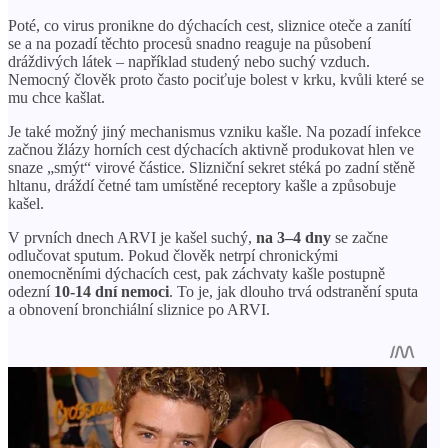
Poté, co virus pronikne do dýchacích cest, sliznice oteče a zanítí
se a na pozadí těchto procesů snadno reaguje na působení
dráždivých látek – například studený nebo suchý vzduch.
Nemocný člověk proto často pociťuje bolest v krku, kvůli které se
mu chce kašlat.
Je také možný jiný mechanismus vzniku kašle. Na pozadí infekce
začnou žlázy horních cest dýchacích aktivně produkovat hlen ve
snaze „smýt“ virové částice. Slizniční sekret stéká po zadní stěně
hltanu, dráždí četné tam umístěné receptory kašle a způsobuje
kašel.
V prvních dnech ARVI je kašel suchý,
na 3–4 dny
se začne
odlučovat sputum. Pokud člověk netrpí chronickými
onemocněními dýchacích cest, pak záchvaty kašle postupně
odezní
10-14 dní nemoci
. To je, jak dlouho trvá odstranění sputa
a obnovení bronchiální sliznice po ARVI.