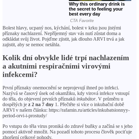
Bolest hlavy, ucpaný nos, kýchání, bolest v krku jsou jistými
příznaky nachlazení. Nepříjemný stav vás nutí zůstat doma a
odkládat svůj život. Pojďme zjistit, jak dlouho ARVI trvá a jak
zajistit, aby se nemoc netáhla.
Kolik dní obvykle lidé trpí nachlazením
a akutními respiračními virovými
infekcemi?
První příznaky onemocnění se neprojevují ihned po infekci.
Nazývá se časový úsek od okamžiku, kdy virová infekce vstoupí
do těla, do objevení prvních příznaků
inkubátor
. V průměru u
dospělých je
z 2 na 7 dny
1. Přečtěte si více o inkubační době
ARVI v našem článku: https://rafamin.ru/articles/inkubatsionnyy-
period-orvi-i-prostudy/
Po vstupu do těla virus proniká do zdravé buňky a začíná se s jeho
pomocí aktivně množit. Na pozadí tohoto procesu člověk pociťuje
zhoršení celkové pohody.