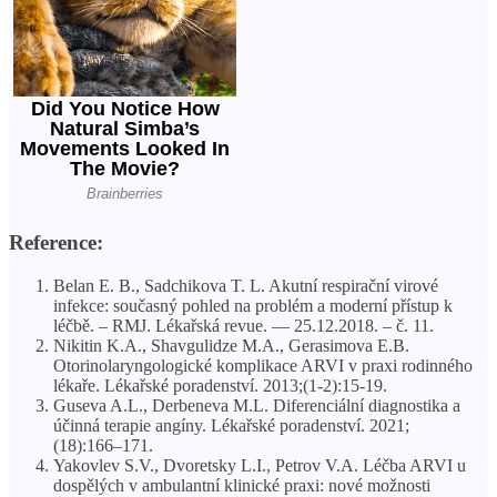
Reference:
Belan E. B., Sadchikova T. L. Akutní respirační virové
infekce: současný pohled na problém a moderní přístup k
léčbě. – RMJ. Lékařská revue. — 25.12.2018. – č. 11.
Nikitin K.A., Shavgulidze M.A., Gerasimova E.B.
Otorinolaryngologické komplikace ARVI v praxi rodinného
lékaře. Lékařské poradenství. 2013;(1-2):15-19.
Guseva A.L., Derbeneva M.L. Diferenciální diagnostika a
účinná terapie angíny. Lékařské poradenství. 2021;
(18):166–171.
Yakovlev S.V., Dvoretsky L.I., Petrov V.A. Léčba ARVI u
dospělých v ambulantní klinické praxi: nové možnosti