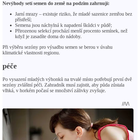
Nevýhody setí semen do země na podzim zahrnují:
Jarní mrazy – existuje riziko, že mladé sazenice zemřou bez
přístřeší;
Semena jsou náchylná k napadení škůdci v půdě;
Přirozenou selekcí prochází menší procento semínek, než
když je zasadíte doma do nádoby.
Při výběru sezóny pro výsadbu semen se berou v úvahu
klimatické vlastnosti regionu.
péče
Po vysazení mladých výhonků na trvalé místo potřebují první dvě
sezóny zvláštní péči. Zahradník musí zajistit, aby půda zůstala
vlhká, v horkém počasí se množství zálivky zvyšuje.