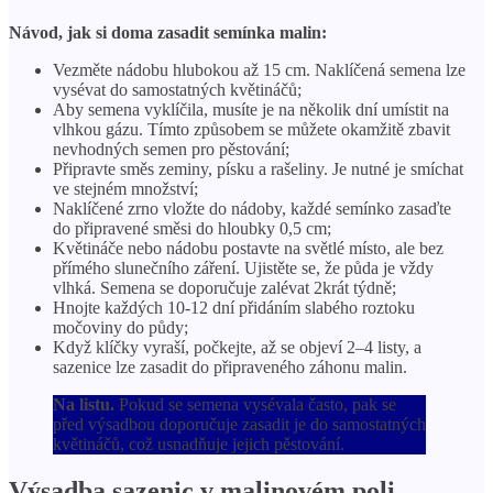
Návod, jak si doma zasadit semínka malin:
Vezměte nádobu hlubokou až 15 cm. Naklíčená semena lze
vysévat do samostatných květináčů;
Aby semena vyklíčila, musíte je na několik dní umístit na
vlhkou gázu. Tímto způsobem se můžete okamžitě zbavit
nevhodných semen pro pěstování;
Připravte směs zeminy, písku a rašeliny. Je nutné je smíchat
ve stejném množství;
Naklíčené zrno vložte do nádoby, každé semínko zasaďte
do připravené směsi do hloubky 0,5 cm;
Květináče nebo nádobu postavte na světlé místo, ale bez
přímého slunečního záření. Ujistěte se, že půda je vždy
vlhká. Semena se doporučuje zalévat 2krát týdně;
Hnojte každých 10-12 dní přidáním slabého roztoku
močoviny do půdy;
Když klíčky vyraší, počkejte, až se objeví 2–4 listy, a
sazenice lze zasadit do připraveného záhonu malin.
Na listu.
Pokud se semena vysévala často, pak se
před výsadbou doporučuje zasadit je do samostatných
květináčů, což usnadňuje jejich pěstování.
Výsadba sazenic v malinovém poli