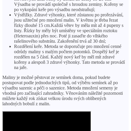
Výsadba se provádí společně s hroudou zeminy. Kořeny se
po vykopání keře pro výsadbu neodstraňují;
Výstřižky. Zdravé výhonky, které zůstanou po prořezávání,
jsou užitečné pro množení malin. V květnu je třeba řezat
řízky dlouhé 15 cm.Každá větev by měla mít až 4 pupeny s
listy. Řízky by měly být umístěny ve speciálním roztoku
(Heteroauxin) přes noc. Poté ji zasaďte do vlhkého
rašelinového substrátu. Zakořenění trvá až 30 dní;
Rozdělení keře. Metoda se doporučuje pro množení cenné
odrůdy maliny s malým počtem potomků. Dospělý keř je
rozdělen na 5 částí. Každý nový keř by měl mít zdravé
kořeny a alespoň 3 zdravé výhonky. Tato metoda se provádí
na jaře.
Maliny je možné pěstovat ze semínek doma, pokud budete
postupovat podle jednoduchých tipů, od výběru semínek až po
výsadbu sazenic a péči o sazenice. Metoda množení semeny je
vhodná pro začínající zahradníky. Věnováním náležité pozornosti
můžete každý rok získat velkou úrodu svých oblíbených
lahodných bobulí z malin.