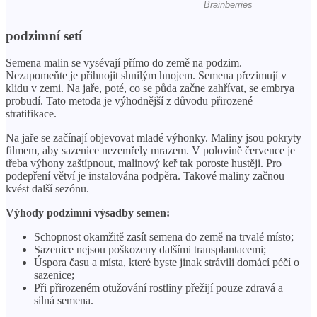
podzimní setí
Semena malin se vysévají přímo do země na podzim.
Nezapomeňte je přihnojit shnilým hnojem. Semena přezimují v
klidu v zemi. Na jaře, poté, co se půda začne zahřívat, se embrya
probudí. Tato metoda je výhodnější z důvodu přirozené
stratifikace.
Na jaře se začínají objevovat mladé výhonky. Maliny jsou pokryty
filmem, aby sazenice nezemřely mrazem. V polovině července je
třeba výhony zaštípnout, malinový keř tak poroste hustěji. Pro
podepření větví je instalována podpěra. Takové maliny začnou
kvést další sezónu.
Výhody podzimní výsadby semen:
Schopnost okamžitě zasít semena do země na trvalé místo;
Sazenice nejsou poškozeny dalšími transplantacemi;
Úspora času a místa, které byste jinak strávili domácí péčí o
sazenice;
Při přirozeném otužování rostliny přežijí pouze zdravá a
silná semena.