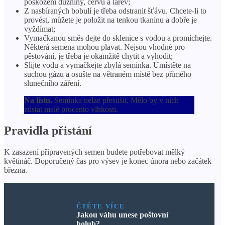
poškození dužniny, červů a larev;
Z nasbíraných bobulí je třeba odstranit šťávu. Chcete-li to
provést, můžete je položit na tenkou tkaninu a dobře je
vyždímat;
Vymačkanou směs dejte do sklenice s vodou a promíchejte.
Některá semena mohou plavat. Nejsou vhodné pro
pěstování, je třeba je okamžitě chytit a vyhodit;
Slijte vodu a vymačkejte zbylá semínka. Umístěte na
suchou gázu a osušte na větraném místě bez přímého
slunečního záření.
Na listu.
Semínka nelze přesušit. Mělo by v nich
zůstat malé procento vlhkosti.
Pravidla přistání
K zasazení připravených semen budete potřebovat mělký
květináč. Doporučený čas pro výsev je konec února nebo začátek
března.
ČTĚTE VÍCE
Jakou váhu unese poštovní
holub?