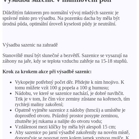
X
Důležitým faktorem pro normální vývoj mladých sazenic je
správné místo pro výsadbu. Na pozemku dacha by měla být
úrodná půda, optimální úroveň kyselosti půdy je neutrální.
Výsadba sazenic na zahradě
Stanoviště musí být slunečné a bezvětří. Sazenice se vysazují na
záhony na jaře, kdy se teplota vzduchu zahřeje na 15-18 stupňů.
Krok za krokem akce při výsadbě sazenic:
Vykopejte potřebný počet děr. Přidejte k nim hnojivo. K
tomu můžete vzít 100 g popela a 100 g humusu;
Nádobu, ve které se sazenice nachází, je dobré navlhčit.
Trik je v tom, že čím více zeminy zůstane na kořenech, tím
rychleji maliny zakoření;
Opatrně vyjměte sazenice z nádoby (hrnců) a umístěte je
doprostřed otvoru. Prázdný prostor posypte zeminou,
zhutněte jej rukama a nalijte do otvoru vodu;
Vzdálenost mezi klíčky by měla být alespoň 15 cm;
Aby sazenice po jarní výsadbě zakořenily na novém místě,
doporučuje se posypat zem kolem jamek vrstvou mulče. K