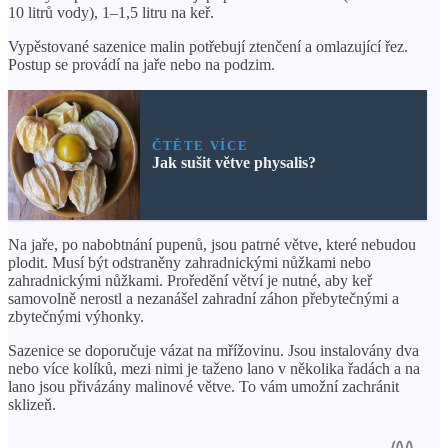
10 litrů vody), 1–1,5 litru na keř.
Vypěstované sazenice malin potřebují ztenčení a omlazující řez.
Postup se provádí na jaře nebo na podzim.
ČTĚTE VÍCE
Jak sušit větve physalis?
Na jaře, po nabobtnání pupenů, jsou patrné větve, které nebudou
plodit. Musí být odstraněny zahradnickými nůžkami nebo
zahradnickými nůžkami. Proředění větví je nutné, aby keř
samovolně nerostl a nezanášel zahradní záhon přebytečnými a
zbytečnými výhonky.
Sazenice se doporučuje vázat na mřížovinu. Jsou instalovány dva
nebo více kolíků, mezi nimi je taženo lano v několika řadách a na
lano jsou přivázány malinové větve. To vám umožní zachránit
sklizeň.