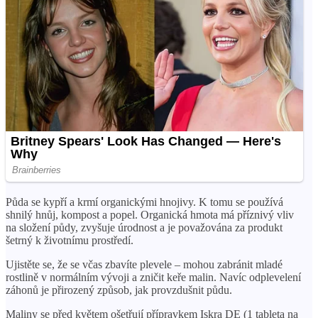
Půda se kypří a krmí organickými hnojivy. K tomu se používá
shnilý hnůj, kompost a popel. Organická hmota má příznivý vliv
na složení půdy, zvyšuje úrodnost a je považována za produkt
šetrný k životnímu prostředí.
Ujistěte se, že se včas zbavíte plevele – mohou zabránit mladé
rostlině v normálním vývoji a zničit keře malin. Navíc odplevelení
záhonů je přirozený způsob, jak provzdušnit půdu.
Maliny se před květem ošetřují přípravkem Iskra DE (1 tableta na