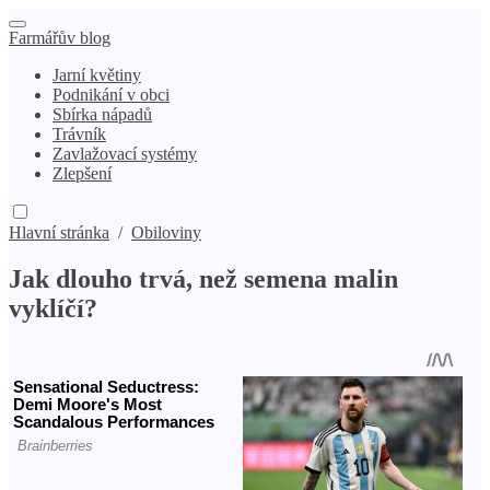
Farmářův blog
Jarní květiny
Podnikání v obci
Sbírka nápadů
Trávník
Zavlažovací systémy
Zlepšení
Hlavní stránka
/
Obiloviny
Jak dlouho trvá, než semena malin
vyklíčí?