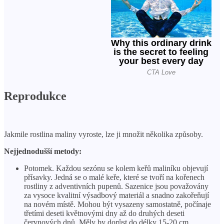
Reprodukce
Jakmile rostlina maliny vyroste, lze ji množit několika způsoby.
Nejjednodušší metody:
Potomek. Každou sezónu se kolem keřů maliníku objevují
přísavky. Jedná se o malé keře, které se tvoří na kořenech
rostliny z adventivních pupenů. Sazenice jsou považovány
za vysoce kvalitní výsadbový materiál a snadno zakořeňují
na novém místě. Mohou být vysazeny samostatně, počínaje
třetími deseti květnovými dny až do druhých deseti
červnových dnů. Měly by dorůst do délky 15-20 cm.