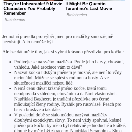
Jednotná pravidla pro výběr jmen pro mazlíčky samozřejmě
neexistují. A to nemůže být.
Ale lze dát určité tipy, jak si vybrat krásnou přezdívku pro kočku:
Podívejte se na svého mazlíčka. Podle jeho barvy, chování,
vzhledu. Jaké asociace vám to dává?
Nazvat kočku lidským jménem je možné, ale není to vždy
racionální. Můžete se splést s rodinou a hosty. A ve
skutečnosti mazlíčci nejsou lidé.
Nemá cenu dávat krásné jméno kočce, která tomu
neodpovídá vzhledem, chováním a dalšími vlastnostmi.
Například Bagheera je tradiční přezdívka pro černé
mňoukající členy rodiny, Ryzhik pro rusovlasé, Peach pro
barvu broskve a tak dále.
V poslední době se stalo módou nazývat mazlíčky
dlouhými exotickými slovy. To není vždy správné, krásné
jméno pro kočku by mělo být relativně jednoduché a krátké,
dlouhé by měly být zkráceny. Například Seraphim – Sima,