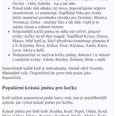
Orchid – Orhi, Isabella – Isa a tak dále.
Pokud máte rádi nějaká cizí slova, doporučujeme nejprve
zkontrolovat, co znamenají. Například Nika pro Araby
může znamenat prostitutka (zkratka pro Dominic, Monica,
Veronica), Zebra – mužský člen a tak dále. Opět je to
otázka vkusu a rodinné historie.
Nejkrásnější kočičí jména by měla mít syčivé, pískavé
zvuky: kočky na ně lépe reagují. Například Kysya, Dusya,
Masya. Ještě lepší je, když přezdívka kombinuje písmena K
a S: Ksyusha, Roxy, Kliksa, Fixie, Klyaksa, Xanfa, Knox,
Lexa, Alexa a další.
Nedoporučuje se nazývat kočky jmény, dokonce i ty krásné
s nudnými zvuky: Adetta, Bentley, Brittany, Betty a další.
Samozřejmě každé kotě je individualita, vlastně střed Vesmíru.
Minimálně vaše. Doporučení lze proto brát pouze jako
doporučení.
Populární krásná jména pro kočky
Kotě můžete pojmenovat podle barvy srsti, toto je nejoblíbenější
způsob, jak vybrat krásné jméno pro kočku.
Krásné jméno pro šedé kotě: Bouřka, Kouř, Popel, Oblak, Kouř,
Mote of Dust, Viking, Rozinka, Kardinál, Myška, Myška, Šedá,