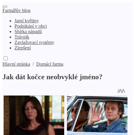
Farmářův blog
Jarní květiny
Podnikání v obci
Sbírka nápadů
Trávník
Zavlažovací systémy
Zlepšení
Hlavní stránka
/
Domácí farma
Jak dát kočce neobvyklé jméno?