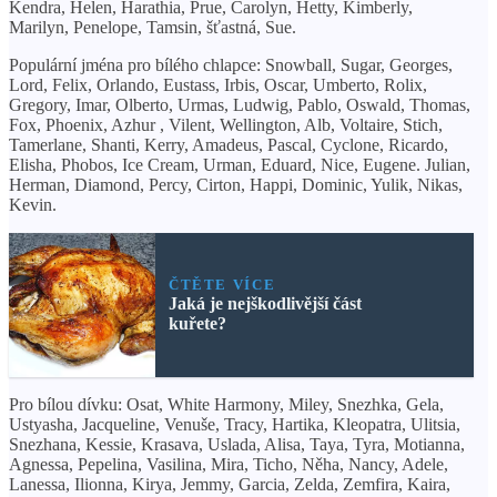
Kendra, Helen, Harathia, Prue, Carolyn, Hetty, Kimberly,
Marilyn, Penelope, Tamsin, šťastná, Sue.
Populární jména pro bílého chlapce: Snowball, Sugar, Georges,
Lord, Felix, Orlando, Eustass, Irbis, Oscar, Umberto, Rolix,
Gregory, Imar, Olberto, Urmas, Ludwig, Pablo, Oswald, Thomas,
Fox, Phoenix, Azhur , Vilent, Wellington, Alb, Voltaire, Stich,
Tamerlane, Shanti, Kerry, Amadeus, Pascal, Cyclone, Ricardo,
Elisha, Phobos, Ice Cream, Urman, Eduard, Nice, Eugene. Julian,
Herman, Diamond, Percy, Cirton, Happi, Dominic, Yulik, Nikas,
Kevin.
ČTĚTE VÍCE
Jaká je nejškodlivější část
kuřete?
Pro bílou dívku: Osat, White Harmony, Miley, Snezhka, Gela,
Ustyasha, Jacqueline, Venuše, Tracy, Hartika, Kleopatra, Ulitsia,
Snezhana, Kessie, Krasava, Uslada, Alisa, Taya, Tyra, Motianna,
Agnessa, Pepelina, Vasilina, Mira, Ticho, Něha, Nancy, Adele,
Lanessa, Ilionna, Kirya, Jemmy, Garcia, Zelda, Zemfira, Kaira,