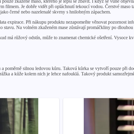
uze zkažené maso, kterého je lepší se zbavit. I když se vůně objevil
m filmem. Je dobře vidět při opláchnutí tekoucí vodou. Čerstvé maso 
 jako černé nebo nazelenalé skvrny s hnilobným zápachem.
ta expirace. Při nákupu produktu nezapomeňte věnovat pozornost inf
dního stavu. Na volném zkaženém mase zůstávají promáčkliny po dlouhou
okud má růžový odstín, může to znamenat chemické ošetření. Vysoce kv
u a poměrně silnou ledovou kůru. Taková kůrka se vytvoří pouze při d
ážka a kůže kolem nich je lehce nafouklá. Takový produkt samozřejmě 