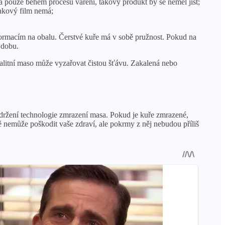
a pouze během procesu vaření, takový produkt by se neměl jíst;
takový film nemá;
ormacím na obalu. Čerstvé kuře má v sobě pružnost. Pokud na
 dobu.
alitní maso může vyzařovat čistou šťávu. Zakalená nebo
održení technologie zmrazení masa. Pokud je kuře zmrazené,
nemůže poškodit vaše zdraví, ale pokrmy z něj nebudou příliš