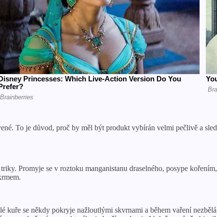
ené. To je důvod, proč by měl být produkt vybírán velmi pečlivě a sledo
triky. Promyje se v roztoku manganistanu draselného, ​​posype kořením
okrmem.
ilé kuře se někdy pokryje nažloutlými skvrnami a během vaření nezbělá