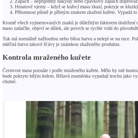
Zápach – nepříjemný nakyslý nebo čpavkový zápach doprovází po
Hmatové vjemy – když se kuřecí maso zkazí, pokryje se kluzký
Přítomnost plísně je přímým znakem zkažení kuřete. Vypadá to
Kromě všech vyjmenovaných znaků je důležitým faktorem dodržení da
maso zatlačíte, objeví se důlek, ale povrch se rychle vrátí do půvo
Tuk má normálně nažloutlou nebo bílou barvu a nelepí se na ruce. P
mléčná barva takové šťávy je známkou zkaženého produktu.
Kontrola mraženého kuřete
Čerstvost masa poznáte i podle mraženého kuřete. Mělo by mít husto
bude pokryto bílým ledem. Bělavá znaménka vypadají trochu jako vyr
chutné.