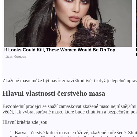
Zkažené maso může být navíc zdraví škodlivé, i když je tepelně uprav
Hlavní vlastnosti čerstvého masa
Bezohlední prodejci se snaží zamaskovat zkažené maso nejrůznějšími 
vědět, jak vybrat správné maso, které bude chutným a bezpečným p
Hlavní kritéria zde jsou:
Barva – čerstvé kuřecí maso je růžové, zkažené kuře šedé. Shn