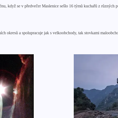
nu, když se v předvečer Maslenice sešlo 16 týmů kuchařů z různých podn
lních okresů a spolupracuje jak s velkoobchody, tak stovkami maloobc