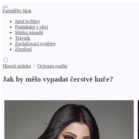
Farmářův blog
Jarní květiny
Podnikání v obci
Sbírka nápadů
Trávník
Zavlažovací systémy
Zlepšení
Hlavní stránka
/
Ochrana rostlin
Jak by mělo vypadat čerstvé kuře?