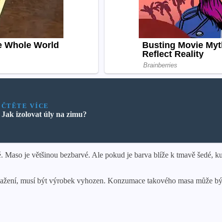
ČTĚTE VÍCE
Jak izolovat úly na zimu?
é. Maso je většinou bezbarvé. Ale pokud je barva blíže k tmavě šedé,
kažení, musí být výrobek vyhozen. Konzumace takového masa může bý