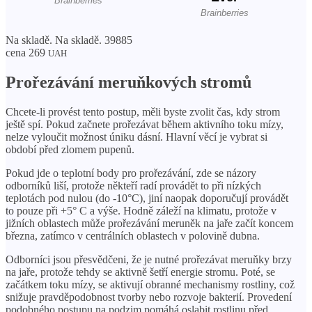
Na skladě. Na skladě. 39885
cena 269
UAH
Prořezávání meruňkových stromů
Chcete-li provést tento postup, měli byste zvolit čas, kdy strom
ještě spí. Pokud začnete prořezávat během aktivního toku mízy,
nelze vyloučit možnost úniku dásní. Hlavní věcí je vybrat si
období před zlomem pupenů.
Pokud jde o teplotní body pro prořezávání, zde se názory
odborníků liší, protože někteří radí provádět to při nízkých
teplotách pod nulou (do -10°C), jiní naopak doporučují provádět
to pouze při +5° C a výše. Hodně záleží na klimatu, protože v
jižních oblastech může prořezávání meruněk na jaře začít koncem
března, zatímco v centrálních oblastech v polovině dubna.
Odborníci jsou přesvědčeni, že je nutné prořezávat meruňky brzy
na jaře, protože tehdy se aktivně šetří energie stromu. Poté, se
začátkem toku mízy, se aktivují obranné mechanismy rostliny, což
snižuje pravděpodobnost tvorby nebo rozvoje bakterií. Provedení
podobného postupu na podzim pomáhá oslabit rostlinu před