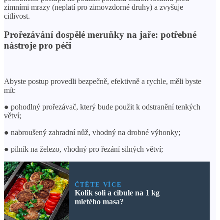
zimními mrazy (neplatí pro zimovzdorné druhy) a zvyšuje
citlivost.
Prořezávání dospělé meruňky na jaře: potřebné
nástroje pro péči
Abyste postup provedli bezpečně, efektivně a rychle, měli byste
mít:
● pohodlný prořezávač, který bude použit k odstranění tenkých
větví;
● nabroušený zahradní nůž, vhodný na drobné výhonky;
● pilník na železo, vhodný pro řezání silných větví;
ČTĚTE VÍCE
Kolik soli a cibule na 1 kg
mletého masa?