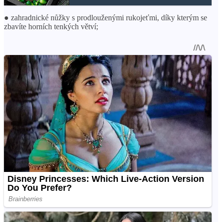
● zahradnické nůžky s prodlouženými rukojeťmi, díky kterým se
zbavíte horních tenkých větví;