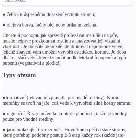
● žebřík k úspěšnému dosažení vrcholu stromu;
● olejová barva, lněný olej nebo brilantní zelená.
Chcete-li pochopit, jak správně prořezávat meruňku na jaře,
musíte nejprve prozkoumat rostlinu a analyzovat její vizuální
vlastnosti. Je důležité okamžitě identifikovat nepotřebné větve,
jejichž zbavení vám umožní vytvořit estetickou korunu. Je třeba
dbát na stáří větví, které lze určit podle letokruhů pupenů a typů
pupenů (vegetativní a plodící).
Typy ořezání
●formativní (relevantní zpravidla pro mladé rostliny). Koruna
meruňky se tvoří na jaře, což vede k vytvoření silné kostry stromu;
● regulační. Řez je určen ke kontrole plodnosti, takže je vhodný
pouze pro vhodné rostliny;
● jarní omlazující řez meruněk. Hovoříme o péči o staré stromy,
které potřebují podobný postup 2-3 etap každý rok (každé jaro-