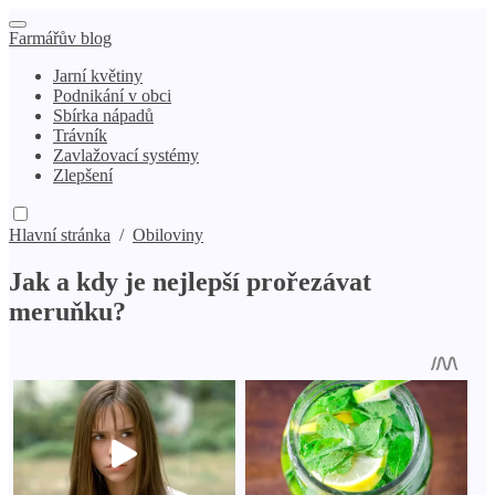
Farmářův blog
Jarní květiny
Podnikání v obci
Sbírka nápadů
Trávník
Zavlažovací systémy
Zlepšení
Hlavní stránka
/
Obiloviny
Jak a kdy je nejlepší prořezávat
meruňku?