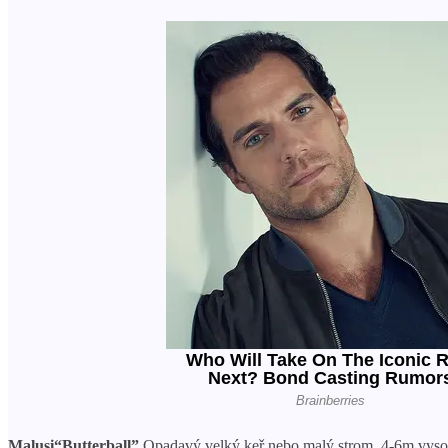
Malusi
“Butterball”
Opadavý velký keř nebo malý strom, 4-6m vysoký,