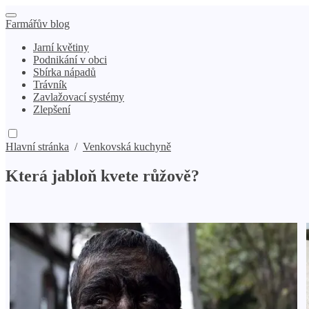
Farmářův blog
Jarní květiny
Podnikání v obci
Sbírka nápadů
Trávník
Zavlažovací systémy
Zlepšení
Hlavní stránka
/
Venkovská kuchyně
Která jabloň kvete růžově?