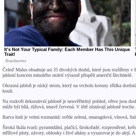
Čeleď Malus obsahuje asi 35 divokých druhů, které jsou rozšířeny v E
jabloní koncem minulého století výrazně přispěli američtí šlechtitelé.
Okrasná jabloň je nízký strom, který na vrcholu koruny zřídka dorůs
kouli.
Na rozkvět dekorativní jabloně je neuvěřitelný pohled, větve jsou dos
může být bílá, růžová, tmavě červená. V létě zůstávají jabloně trochu
Barva listů je velmi rozmanitá: světle zelená, smaragdová, vínová, fia
Široká škála tvarů: pyramidální, plačící, širokořadé, rozprostřené, keřo
mřížové ploty, závory, oblouky i živé altány a vysazovat je do alejí.