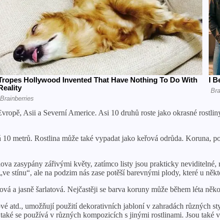
vropě, Asii a Severní Americe. Asi 10 druhů roste jako okrasné rostli
tá 10 metrů. Rostlina může také vypadat jako keřová odrůda. Koruna, p
lova zasypány zářivými květy, zatímco listy jsou prakticky neviditelné, 
 „ve stínu“, ale na podzim nás zase potěší barevnými plody, které u něk
lová a jasně šarlatová. Nejčastěji se barva koruny může během léta něko
vé atd., umožňují použití dekorativních jabloní v zahradách různých stylů
 A také se používá v různých kompozicích s jinými rostlinami. Jsou také