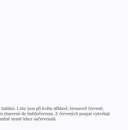
habitus. Listy jsou při květu střídavé, bronzově červené,
podzim zbarvené do hnědočervena. Z červených poupat vykvétají
uněné straně lehce načervenalá.