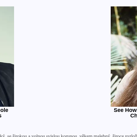
 se širokou a volnou svislou korunou, věkem malebný, široce rozložit