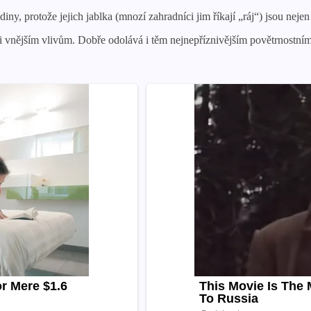
ny, protože jejich jablka (mnozí zahradníci jim říkají „ráj“) jsou nejen
či vnějším vlivům. Dobře odolává i těm nejnepříznivějším povětrnostn