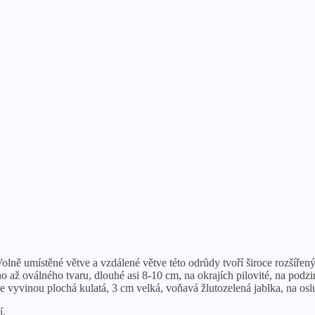
ně umístěné větve a vzdálené větve této odrůdy tvoří široce rozšířený 
čitého až oválného tvaru, dlouhé asi 8-10 cm, na okrajích pilovité, na 
 vyvinou plochá kulatá, 3 cm velká, voňavá žlutozelená jablka, na osl
í.