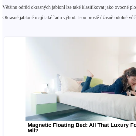
Většinu odrůd okrasných jabloní lze také klasifikovat jako ovocné plodi
Okrasné jabloně mají také řadu výhod. Jsou prostě úžasně odolné vů