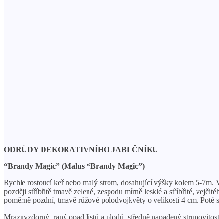
ODRŮDY DEKORATIVNÍHO JABLČNÍKU
“Brandy Magic” (Malus “Brandy Magic”)
Rychle rostoucí keř nebo malý strom, dosahující výšky kolem 5-7m. Vol
později stříbřitě tmavě zelené, zespodu mírně lesklé a stříbřité, vej
poměrně pozdní, tmavě růžové polodvojkvěty o velikosti 4 cm. Poté se
Mrazuvzdorný, raný opad listů a plodů, středně napadený strupovitost