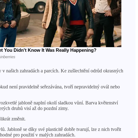
ny v našich zahradách a parcích. Ke zušlechtění odrůd okrasných
okud není pravidelně seřezávána, tvoří nepravidelný ovál nebo
rozkvetlé jabloně naplní okolí sladkou vůní. Barva květenství
terých druhů visí až do pozdní zimy.
likrát změnit.
. Jabloně se díky své plasticitě dobře tvarují, lze z nich tvořit
 vhodné pro použití v malých zahradách.