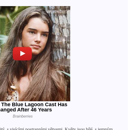
ý, s visícími postranními větvemi. Květy jsou bílé, s jemným