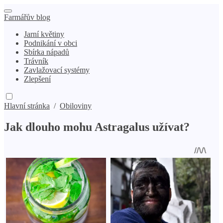
Farmářův blog
Jarní květiny
Podnikání v obci
Sbírka nápadů
Trávník
Zavlažovací systémy
Zlepšení
Hlavní stránka
/
Obiloviny
Jak dlouho mohu Astragalus užívat?