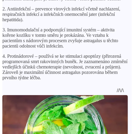
2. Antiinfekční – prevence virových infekcí včetně nachlazení,
respiračních infekcí a infekčních onemocnění jater (infekční
hepatitida).
3. Imunomodulační a podporující imunitní systém – aktivita
kořene kozlíku v tomto směru je prokázána. Ve vztahu k
pacientům s nádorovým procesem zvyšuje astragalus u těchto
pacientů odolnost vůči infekcím.
4. Protinádorové – používá se ke stimulaci apoptózy (přirozená
programovaná smrt rakovinných buněk. Je zaznamenáno zmírnění
vedlejších účinků chemoterapie (nevolnost, zvracení a průjem).
Zároveň je maximální účinnost astragalus pozorována během
prvního týdne léčba.