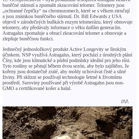
buněčné stárnutí a zpomalit zkracování telomer. Telomery jsou
„ochranné čepičky“ na chromozomech, které se s věkem ztenčují
a jsou známkou buněčného stárnutí. Dr. Bill Edwards z USA
objevil v zárodečných buňkách enzym telomerázu, který obnovuje
telomery, aby předávaly informace o věku dalším generacím.
Astragalus zpomaluje a obrací zkracování telomer a obnovuje a
zlepšuje buněčnou funkci.
Jedinečný jednosložkový produkt Active Longevity se širokým
účinkem. NSP využívá Astragalus, který pochází z úrodných plání
Číny, kde jsou klimatické a půdní podmínky ideální pro jeho růst.
Tyto rostliny se pěstují během dvou sezón, aby bylo zajištěno, že
kořeny jsou dostatečně zralé, aby mohly uchovávat čisté a silné
živiny. Při sklizni se používají technologie šetrné k životnímu
prostředí. Suroviny používané při výrobě Astragalus jsou non-
GMO a certifikované košer a halal.