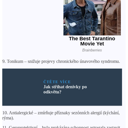
9. Tonikum – snižuje projevy chronického únavového syndromu.
ČTĚTE VÍCE
Jak stříhat denivky po
odkvětu?
10. Antialergické – zmírňuje příznaky sezónních alergií (kýchání,
rýma).
11. Geroprotektivní – byla prokázána schopnost astragala zastavit