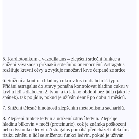
5. Kardiotonikum a vazodilatans – zlepšení srdeční funkce a
snížení závažnosti příznaků srdečního onemocnění. Astragalus
rozšiřuje krevní cévy a zvyšuje množství krve čerpané ze srdce.
6. Snížení a kontrola hladiny cukru v krvi u diabetu 2. typu.
Přidání astragalus do stravy pomáhá kontrolovat hladinu cukru v
krvi u lidí s diabetem 2. typu, a to jak po období bez jídla (jako je
spánek), tak po jídle, pokud je užíván denně po dobu 4 měsíců.
7. Snížení tělesné hmotnosti zlepšením metabolismu sacharidů.
8. Zlepšení funkce ledvin a udržení zdraví ledvin. Zlepšuje
hladinu bílkovin v moči (proteinurie), což je známka poškození
nebo dysfunkce ledvin. Astragalus pomáhá předcházet infekcím a
riziku zánětu u lidí se sníženou funkcí ledvin, pokud je užíván