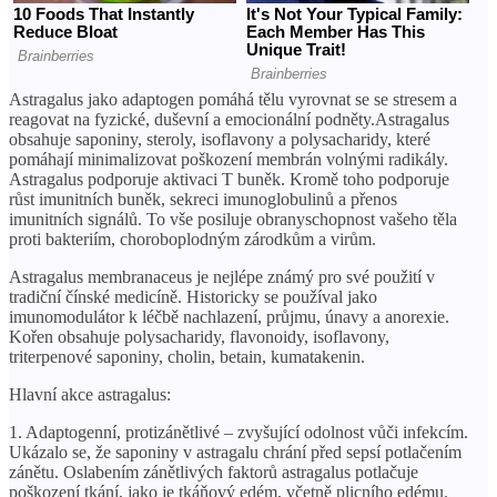
Astragalus jako adaptogen pomáhá tělu vyrovnat se se stresem a
reagovat na fyzické, duševní a emocionální podněty.Astragalus
obsahuje saponiny, steroly, isoflavony a polysacharidy, které
pomáhají minimalizovat poškození membrán volnými radikály.
Astragalus podporuje aktivaci T buněk. Kromě toho podporuje
růst imunitních buněk, sekreci imunoglobulinů a přenos
imunitních signálů. To vše posiluje obranyschopnost vašeho těla
proti bakteriím, choroboplodným zárodkům a virům.
Astragalus membranaceus je nejlépe známý pro své použití v
tradiční čínské medicíně. Historicky se používal jako
imunomodulátor k léčbě nachlazení, průjmu, únavy a anorexie.
Kořen obsahuje polysacharidy, flavonoidy, isoflavony,
triterpenové saponiny, cholin, betain, kumatakenin.
Hlavní akce astragalus:
1. Adaptogenní, protizánětlivé – zvyšující odolnost vůči infekcím.
Ukázalo se, že saponiny v astragalu chrání před sepsí potlačením
zánětu. Oslabením zánětlivých faktorů astragalus potlačuje
poškození tkání, jako je tkáňový edém, včetně plicního edému.