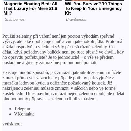
Použití zeleniny při vaření není jen poctou výhodám správné
výživy, ale také obohacuje chuť a vůni jakéhokoli jídla. Proto má
každá hospodyňka v lednici vždy pár trsů různé zeleniny. Co
dělat, když požadovaný balíček není po ruce přesně ve chvíli, kdy
ho opravdu potřebujete? Je to jednoduché – o vše se předem
postaráme a greeny zamrazíme pro budoucí použití!
Existuje mnoho způsobů, jak zmrazit: jakoukoli zeleninu můžete
zmrazit přímo ve svazcích a v případě potřeby pak vyjměte z
mrazáku ledovou kytici a odřízněte požadovaný kousek. Již
nakrájenou zeleninu můžete zmrazit: v sáčcích nebo ve formě
kostek ledu. Dnes navrhuji zmrazit nejen zelenou cibuli, ale udělat
plnohodnotný přípravek – zelenou cibuli s máslem.
Telegram
VKontakte
vytisknout