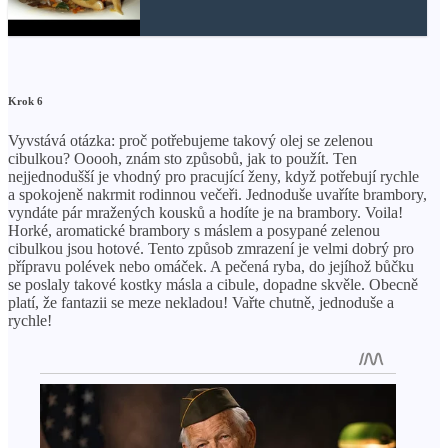
Krok 6
Vyvstává otázka: proč potřebujeme takový olej se zelenou
cibulkou? Ooooh, znám sto způsobů, jak to použít. Ten
nejjednodušší je vhodný pro pracující ženy, když potřebují rychle
a spokojeně nakrmit rodinnou večeři. Jednoduše uvaříte brambory,
vyndáte pár mražených kousků a hodíte je na brambory. Voila!
Horké, aromatické brambory s máslem a posypané zelenou
cibulkou jsou hotové. Tento způsob zmrazení je velmi dobrý pro
přípravu polévek nebo omáček. A pečená ryba, do jejíhož bůčku
se poslaly takové kostky másla a cibule, dopadne skvěle. Obecně
platí, že fantazii se meze nekladou! Vařte chutně, jednoduše a
rychle!