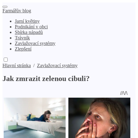
Farmářův blog
Jarní květiny
Podnikání v obci
Sbírka nápadů
Trávník
Zavlažovací systémy
Zlepšení
Hlavní stránka
/
Zavlažovací systémy
Jak zmrazit zelenou cibuli?