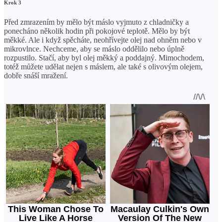
Krok 3
Před zmrazením by mělo být máslo vyjmuto z chladničky a
ponecháno několik hodin při pokojové teplotě. Mělo by být
měkké. Ale i když spěcháte, neohřívejte olej nad ohněm nebo v
mikrovlnce. Nechceme, aby se máslo oddělilo nebo úplně
rozpustilo. Stačí, aby byl olej měkký a poddajný. Mimochodem,
totéž můžete udělat nejen s máslem, ale také s olivovým olejem,
dobře snáší mražení.