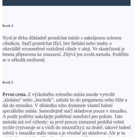
Krok 4
Nyní je třeba důkladně promíchat máslo s nakrájenou zelenou
cibulkou. Stačí promíchat lžící, bez šlehání nebo snahy o
obzvláště rovnoměrné rozložení cibule v oleji. Ve skutečnosti je
hmota připravena ke zmrazení. Zbývá jen zvolit metodu. Podělím
se o několik možností.
Krok 5
První cesta.
Z výsledného zeleného másla musíte vytvořit
„klobásu“ nebo „bochník“, zabalit ho do pergamenu nebo fólie a
dát do mrazáku. V důsledku toho dostanete vlastní balení
speciálního másla. Samozřejmě stačí skladovat pouze v mrazáku.
A podle potřeby nakrájejte potřebné množství pro pokrm. Tato
metoda má své výhody: za prvé proces zmrazení probíhá velmi
rychle (vytvaruje se a vloží do mrazničky); za druhé, takové balení
zabírá v mrazáku málo místa a je vhodné jej skladovat. Ale je tu