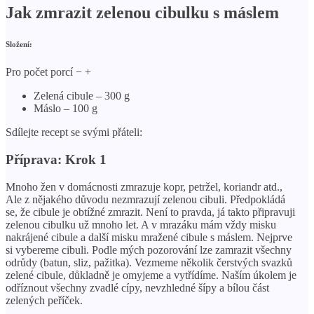
Jak zmrazit zelenou cibulku s máslem
Složení:
Pro počet porcí − +
Zelená cibule – 300 g
Máslo – 100 g
Sdílejte recept se svými přáteli:
Příprava: Krok 1
Mnoho žen v domácnosti zmrazuje kopr, petržel, koriandr atd.,
Ale z nějakého důvodu nezmrazují zelenou cibuli. Předpokládá
se, že cibule je obtížné zmrazit. Není to pravda, já takto připravuji
zelenou cibulku už mnoho let. A v mrazáku mám vždy misku
nakrájené cibule a další misku mražené cibule s máslem. Nejprve
si vybereme cibuli. Podle mých pozorování lze zamrazit všechny
odrůdy (batun, sliz, pažitka). Vezmeme několik čerstvých svazků
zelené cibule, důkladně je omyjeme a vytřídíme. Naším úkolem je
odříznout všechny zvadlé cípy, nevzhledné šípy a bílou část
zelených peříček.