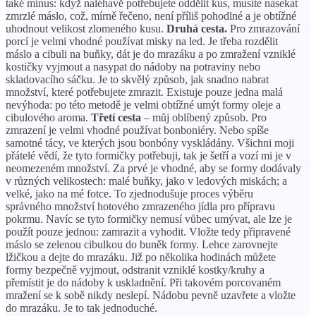
také mínus: když naléhavě potřebujete oddělit kus, musíte nasekat
zmrzlé máslo, což, mírně řečeno, není příliš pohodlné a je obtížné
uhodnout velikost zlomeného kusu.
Druhá cesta.
Pro zmrazování
porcí je velmi vhodné používat misky na led. Je třeba rozdělit
máslo a cibuli na buňky, dát je do mrazáku a po zmražení vzniklé
kostičky vyjmout a nasypat do nádoby na potraviny nebo
skladovacího sáčku. Je to skvělý způsob, jak snadno nabrat
množství, které potřebujete zmrazit. Existuje pouze jedna malá
nevýhoda: po této metodě je velmi obtížné umýt formy oleje a
cibulového aroma.
Třetí cesta
– můj oblíbený způsob. Pro
zmrazení je velmi vhodné používat bonboniéry. Nebo spíše
samotné tácy, ve kterých jsou bonbóny vyskládány. Všichni moji
přátelé vědí, že tyto formičky potřebuji, tak je šetří a vozí mi je v
neomezeném množství. Za prvé je vhodné, aby se formy dodávaly
v různých velikostech: malé buňky, jako v ledových miskách; a
velké, jako na mé fotce. To zjednodušuje proces výběru
správného množství hotového zmrazeného jídla pro přípravu
pokrmu. Navíc se tyto formičky nemusí vůbec umývat, ale lze je
použít pouze jednou: zamrazit a vyhodit. Vložte tedy připravené
máslo se zelenou cibulkou do buněk formy. Lehce zarovnejte
lžičkou a dejte do mrazáku. Již po několika hodinách můžete
formy bezpečně vyjmout, odstranit vzniklé kostky/kruhy a
přemístit je do nádoby k uskladnění. Při takovém porcovaném
mražení se k sobě nikdy neslepí. Nádobu pevně uzavřete a vložte
do mrazáku. Je to tak jednoduché.