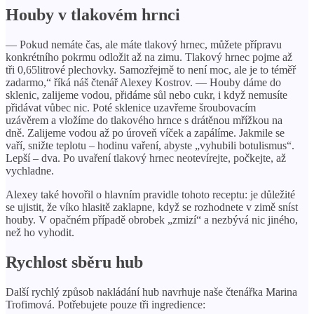
Houby v tlakovém hrnci
— Pokud nemáte čas, ale máte tlakový hrnec, můžete přípravu
konkrétního pokrmu odložit až na zimu. Tlakový hrnec pojme až
tři 0,65litrové plechovky. Samozřejmě to není moc, ale je to téměř
zadarmo,“ říká náš čtenář Alexey Kostrov. — Houby dáme do
sklenic, zalijeme vodou, přidáme sůl nebo cukr, i když nemusíte
přidávat vůbec nic. Poté sklenice uzavřeme šroubovacím
uzávěrem a vložíme do tlakového hrnce s drátěnou mřížkou na
dně. Zalijeme vodou až po úroveň víček a zapálíme. Jakmile se
vaří, snižte teplotu – hodinu vaření, abyste „vyhubili botulismus“.
Lepší – dva. Po uvaření tlakový hrnec neotevírejte, počkejte, až
vychladne.
Alexey také hovořil o hlavním pravidle tohoto receptu: je důležité
se ujistit, že víko hlasitě zaklapne, když se rozhodnete v zimě sníst
houby. V opačném případě obrobek „zmizí“ a nezbývá nic jiného,
​​než ho vyhodit.
Rychlost sběru hub
Další rychlý způsob nakládání hub navrhuje naše čtenářka Marina
Trofimová. Potřebujete pouze tři ingredience: