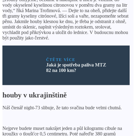
vody okyselené kyselinou citronovou v poměru dva gramy na litr
vody,“ říká Marina Trofimová. — Dejte to na oheň, přidejte další
tři gramy kyseliny citrónové, lžíci soli a vařte, nezapomeňte sebrat
pěnu. Jakmile houby klesnou ke dnu, je třeba je odstranit z ohně,
umístit do sklenic, naplnit výsledným roztokem, srolovat,
vychladit pod přikrývkou a uložit do lednice. V budoucnu mohou
být použity jako čerstvé.
ČTĚTE VÍCE
Jaká je spotřeba paliva MTZ
82 na 100 km?
houby v ukrajinštině
Náš čtenář night-73 slibuje, že tato svačina bude velmi chutná.
Nejprve budete muset nakrájet jeden a půl kilogramu cibule na
kroužky o tloušťce 0,5 centimetru. Poté nařeďte 380 gramů