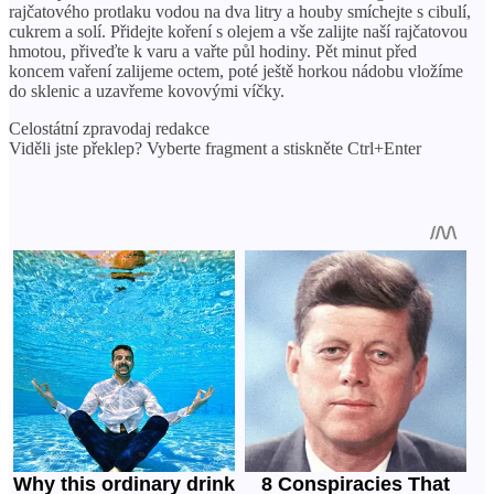
rajčatového protlaku vodou na dva litry a houby smíchejte s cibulí,
cukrem a solí. Přidejte koření s olejem a vše zalijte naší rajčatovou
hmotou, přiveďte k varu a vařte půl hodiny. Pět minut před
koncem vaření zalijeme octem, poté ještě horkou nádobu vložíme
do sklenic a uzavřeme kovovými víčky.
Celostátní zpravodaj redakce
Viděli jste překlep? Vyberte fragment a stiskněte Ctrl+Enter