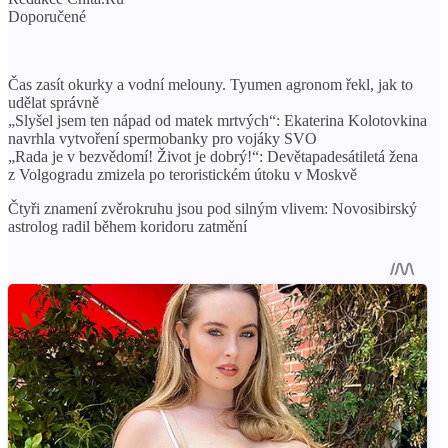
Doporučené
Čas zasít okurky a vodní melouny. Tyumen agronom řekl, jak to
udělat správně
„Slyšel jsem ten nápad od matek mrtvých“: Ekaterina Kolotovkina
navrhla vytvoření spermobanky pro vojáky SVO
„Rada je v bezvědomí! Život je dobrý!“: Devětapadesátiletá žena
z Volgogradu zmizela po teroristickém útoku v Moskvě
Čtyři znamení zvěrokruhu jsou pod silným vlivem: Novosibirský
astrolog radil během koridoru zatmění