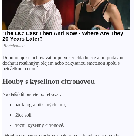
Doporučuje se uchovávat přípravek v chladničce a při podávání
dochutit rostlinným olejem nebo zakysanou smetanou spolu s
petrželkou a cibulí.
Houby s kyselinou citronovou
Na další díl budete potřebovat:
pár kilogramů silných hub;
lžíce soli;
trochu kyseliny citronové.
„Houby omyjeme, očistíme a nakrájíme a hned je vložíme do