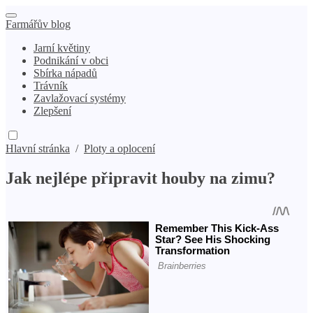
Farmářův blog
Jarní květiny
Podnikání v obci
Sbírka nápadů
Trávník
Zavlažovací systémy
Zlepšení
Hlavní stránka
/
Ploty a oplocení
Jak nejlépe připravit houby na zimu?