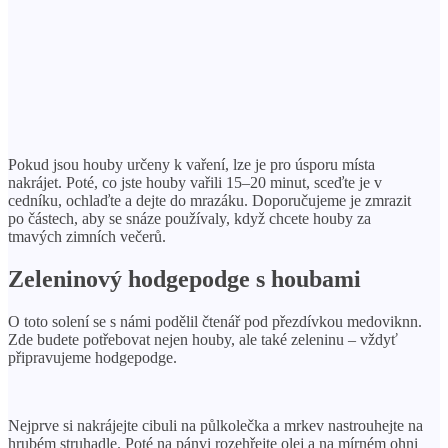
Pokud jsou houby určeny k vaření, lze je pro úsporu místa
nakrájet. Poté, co jste houby vařili 15–20 minut, sceďte je v
cedníku, ochlaďte a dejte do mrazáku. Doporučujeme je zmrazit
po částech, aby se snáze používaly, když chcete houby za
tmavých zimních večerů.
Zeleninový hodgepodge s houbami
O toto solení se s námi podělil čtenář pod přezdívkou medoviknn.
Zde budete potřebovat nejen houby, ale také zeleninu – vždyť
připravujeme hodgepodge.
Nejprve si nakrájejte cibuli na půlkolečka a mrkev nastrouhejte na
hrubém struhadle. Poté na pánvi rozehřejte olej a na mírném ohni