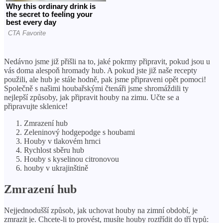
Nedávno jsme již přišli na to, jaké pokrmy připravit, pokud jsou u
vás doma alespoň hromady hub. A pokud jste již naše recepty
použili, ale hub je stále hodně, pak jsme připraveni opět pomoci!
Společně s našimi houbařskými čtenáři jsme shromáždili ty
nejlepší způsoby, jak připravit houby na zimu. Učte se a
připravujte sklenice!
Zmrazení hub
Zeleninový hodgepodge s houbami
Houby v tlakovém hrnci
Rychlost sběru hub
Houby s kyselinou citronovou
houby v ukrajinštině
Zmrazení hub
Nejjednodušší způsob, jak uchovat houby na zimní období, je
zmrazit je. Chcete-li to provést, musíte houby roztřídit do tří typů: