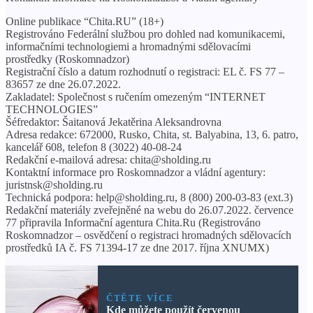
Online publikace “Chita.RU” (18+)
Registrováno Federální službou pro dohled nad komunikacemi,
informačními technologiemi a hromadnými sdělovacími
prostředky (Roskomnadzor)
Registrační číslo a datum rozhodnutí o registraci: EL č. FS 77 –
83657 ze dne 26.07.2022.
Zakladatel: Společnost s ručením omezeným “INTERNET
TECHNOLOGIES”
Šéfredaktor: Šaitanová Jekatěrina Aleksandrovna
Adresa redakce: 672000, Rusko, Chita, st. Balyabina, 13, 6. patro,
kancelář 608, telefon 8 (3022) 40-08-24
Redakční e-mailová adresa: chita@sholding.ru
Kontaktní informace pro Roskomnadzor a vládní agentury:
juristnsk@sholding.ru
Technická podpora: help@sholding.ru, 8 (800) 200-03-83 (ext.3)
Redakční materiály zveřejněné na webu do 26.07.2022. července
77 připravila Informační agentura Chita.Ru (Registrováno
Roskomnadzor – osvědčení o registraci hromadných sdělovacích
prostředků IA č. FS 71394-17 ze dne 2017. října XNUMX)
ČTĚTE VÍCE
Kde můžete použít červenou