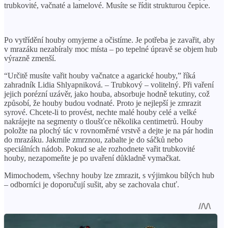
trubkovité, vačnaté a lamelové. Musíte se řídit strukturou čepice.
Po vytřídění houby omyjeme a očistíme. Je potřeba je zavařit, aby
v mrazáku nezabíraly moc místa – po tepelné úpravě se objem hub
výrazně zmenší.
“Určitě musíte vařit houby vačnatce a agarické houby,” říká
zahradník Lidia Shlyapniková. – Trubkový – volitelný. Při vaření
jejich porézní uzávěr, jako houba, absorbuje hodně tekutiny, což
způsobí, že houby budou vodnaté. Proto je nejlepší je zmrazit
syrové. Chcete-li to provést, nechte malé houby celé a velké
nakrájejte na segmenty o tloušťce několika centimetrů. Houby
položte na plochý tác v rovnoměrné vrstvě a dejte je na pár hodin
do mrazáku. Jakmile zmrznou, zabalte je do sáčků nebo
speciálních nádob. Pokud se ale rozhodnete vařit trubkovité
houby, nezapomeňte je po uvaření důkladně vymačkat.
Mimochodem, všechny houby lze zmrazit, s výjimkou bílých hub
– odborníci je doporučují sušit, aby se zachovala chuť.