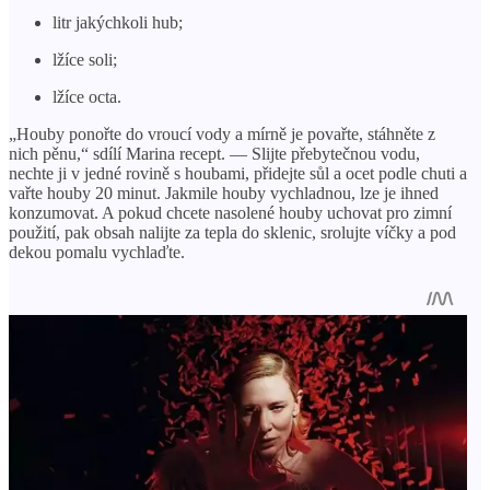
litr jakýchkoli hub;
lžíce soli;
lžíce octa.
„Houby ponořte do vroucí vody a mírně je povařte, stáhněte z
nich pěnu,“ sdílí Marina recept. — Slijte přebytečnou vodu,
nechte ji v jedné rovině s houbami, přidejte sůl a ocet podle chuti a
vařte houby 20 minut. Jakmile houby vychladnou, lze je ihned
konzumovat. A pokud chcete nasolené houby uchovat pro zimní
použití, pak obsah nalijte za tepla do sklenic, srolujte víčky a pod
dekou pomalu vychlaďte.