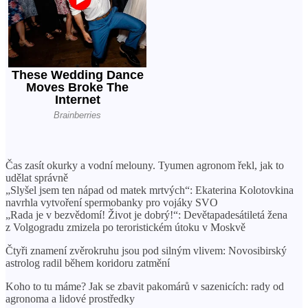
Čas zasít okurky a vodní melouny. Tyumen agronom řekl, jak to
udělat správně
„Slyšel jsem ten nápad od matek mrtvých“: Ekaterina Kolotovkina
navrhla vytvoření spermobanky pro vojáky SVO
„Rada je v bezvědomí! Život je dobrý!“: Devětapadesátiletá žena
z Volgogradu zmizela po teroristickém útoku v Moskvě
Čtyři znamení zvěrokruhu jsou pod silným vlivem: Novosibirský
astrolog radil během koridoru zatmění
Koho to tu máme? Jak se zbavit pakomárů v sazenicích: rady od
agronoma a lidové prostředky