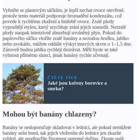
Vyhněte se plastovým sáčkům, je lepší nechat ovoce otevřené,
protože tento materiál podporuje hromadění kondenzátu, což
povede k rychlému zkažení a hnilobě ovoce. Zralé plody
vypouštějí etylen, který urychluje zrání jejich sousedů. Nezralé
plody naopak intenzivně absorbují uvolněný plyn. Pokud do
papírového sáčku vložíte zralé banány a nezralou hrušku, jablko
nebo avokádo, můžete oddálit výskyt tmavých skvrn o 1–1,5 dne.
Zároveň budou jablka rychleji dozrávat. Měli byste se také
vyhnout přímému slunci, jinak banány rychle zčernají.
ČTĚTE VÍCE
Jaké jsou kořeny borovice a
smrku?
Mohou být banány chlazeny?
Banány se nedoporučuje skladovat v lednici, ale pokud nemůžete
banány sníst hned, tak jejich vložením do lednice jen zkazíte
vzhled, ale prodloužíte životnost samotné dužiny. Zkuste najít