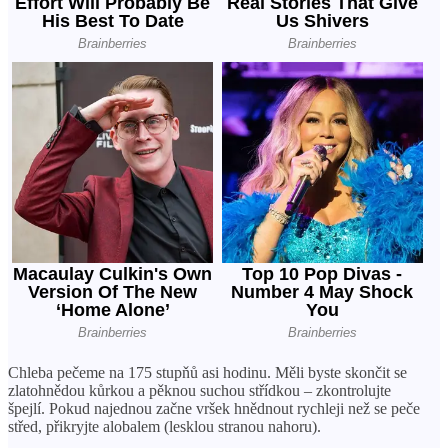
Chleba pečeme na 175 stupňů asi hodinu. Měli byste skončit se
zlatohnědou kůrkou a pěknou suchou střídkou – zkontrolujte
špejlí. Pokud najednou začne vršek hnědnout rychleji než se peče
střed, přikryjte alobalem (lesklou stranou nahoru).