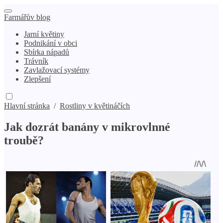
Farmářův blog
Jarní květiny
Podnikání v obci
Sbírka nápadů
Trávník
Zavlažovací systémy
Zlepšení
Hlavní stránka
/
Rostliny v květináčích
Jak dozrát banány v mikrovlnné
troubě?