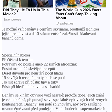
Je možné vzít banány s černými skvrnami, prodlouží lednička
jejich trvanlivost a další sakramentské záležitosti skladování
banánů doma.
Speciální nabídka
Přečtěte si k tématu
Potraviny do postele aneb 22 silných afrodiziak
Postní menu: 22 skvělých receptů
Deset důvodů pro neustálý pocit hladu
15 skvělých receptů pro ty, kteří se postí
Jak jíst zdravě při půstu: tipy a triky
Půst: při hledání bílkovin a sacharidů
Banány se k nám obvykle vozí nezralé: protože doba jejich zrání
je velmi krátká, přepravují se ve speciálně vybavených chlazených
kontejnerech. Banány jsou poté zplynovány, aby bylo zajištěno
rovnoměrné zrání před prodejem. V obchodech a supermarketech