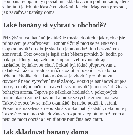
jsou banány opatřeny speciálními skladovacími podmínkami, které
zabraňují jejich předčasnému zkažení. KitchenMag vám prozradí,
jak zavařovat banány doma.
Jaké banány si vybrat v obchodě?
Při výběru trsu banánů je důležité myslet dopředu: jak rychle jste
připraveni je spotřebovat. Jednotně žlutý plod se zelenkavou
stopkou uvnitř obsahuje sladkou jemnou dužninu bez známek
ztmavnutí. Toto ovoce je lepší sníst během prvních 24 hodin po
nákupu. Plody mají zelenou slupku a žebrované okraje a
nasládlou bylinkovou chuť. Pokud byl řádně přepravován a
skladován až do prodeje, může dozrát přirozeně u vás doma
během několika dní. Tato možnost je vhodná pro přípravu
dovolené nebo vytvoření malé zásoby. Pokud je banánová slupka
pokryta malým počtem tmavých skvrn, uvnitř je medová dužina s
bohatým aroma. Teprve po několika hodinách v pokojových
podmínkách začne tmavnout a může se rychle změnit na kaši.
Takové ovoce by se mělo okamžitě jíst nebo použít k vaření.
Pokud má nazelenalá nebo žlutá slupka matný odstín, nekupujte ji.
Takové ovoce bylo skladováno v rozporu s teplotním režimem a
nebude moci dozrát a uvnitř bude buničina bez chuti.
Jak skladovat banány doma