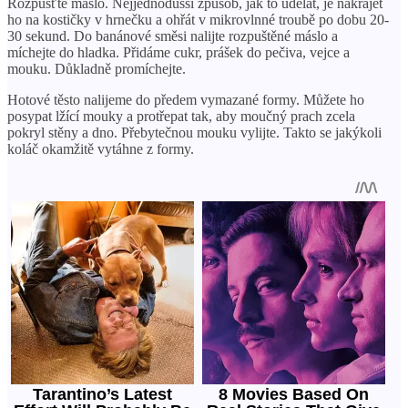
Rozpusťte máslo. Nejjednodušší způsob, jak to udělat, je nakrájet
ho na kostičky v hrnečku a ohřát v mikrovlnné troubě po dobu 20-
30 sekund. Do banánové směsi nalijte rozpuštěné máslo a
míchejte do hladka. Přidáme cukr, prášek do pečiva, vejce a
mouku. Důkladně promíchejte.
Hotové těsto nalijeme do předem vymazané formy. Můžete ho
posypat lžící mouky a protřepat tak, aby moučný prach zcela
pokryl stěny a dno. Přebytečnou mouku vylijte. Takto se jakýkoli
koláč okamžitě vytáhne z formy.